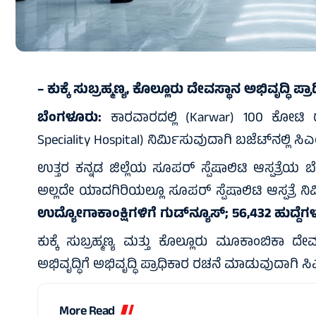
– ಕುಕ್ಕೆ ಸುಬ್ರಹ್ಮಣ್ಯ, ಕೊಲ್ಲೂರು ದೇವಸ್ಥಾನ ಅಭಿವೃದ್ಧಿ ಪ
ಬೆಂಗಳೂರು:
ಕಾರವಾರದಲ್ಲಿ (Karwar) 100 ಕೋಟಿ ರೂ. ವ
Speciality Hospital) ನಿರ್ಮಿಸುವುದಾಗಿ ಬಜೆಟ್‌ನಲ್ಲಿ ಸಿ
ಉತ್ತರ ಕನ್ನಡ ಜಿಲ್ಲೆಯ ಸೂಪರ್ ಸ್ಪೆಷಾಲಿಟಿ ಆಸ್ಪತ್ರೆಯ
ಅಲ್ಲದೇ ಯಾದಗಿರಿಯಲ್ಲೂ ಸೂಪರ್ ಸ್ಪೆಷಾಲಿಟಿ ಆಸ್ಪತ್ರೆ ನಿ
ಉದ್ಯೋಗಾಕಾಂಕ್ಷಿಗಳಿಗೆ ಗುಡ್‌ನ್ಯೂಸ್‌; 56,432 ಹುದ್ದೆಗಳ
ಕುಕ್ಕೆ ಸುಬ್ರಹ್ಮಣ್ಯ ಮತ್ತು ಕೊಲ್ಲೂರು ಮೂಕಾಂಬಿಕಾ ದ
ಅಭಿವೃದ್ಧಿಗೆ ಅಭಿವೃದ್ಧಿ ಪ್ರಾಧಿಕಾರ ರಚನೆ ಮಾಡುವುದಾಗಿ ಸಿಎಂ
More Read