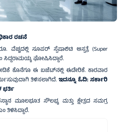
್ರಾಧಿಕಾರ ರಚನೆ
ೆಚ್ಚದಲ್ಲಿ ಸೂಪರ್‌ ಸ್ಪೆಷಾಲಿಟಿ ಆಸ್ಪತ್ರೆ (Super
ಎಂ ಸಿದ್ದರಾಮಯ್ಯ ಘೋಷಿಸಿದ್ದಾರೆ.
 ಬೇಡಿಕೆ ಕೊನೆಗೂ ಈ ಬಜೆಟ್‌ನಲ್ಲಿ ಈಡೇರಿಕೆ. ಕಾರವಾರ
ರ್ಮಿಸುವುದಾಗಿ ತಿಳಿಸಲಾಗಿದೆ.
ಇದನ್ನೂ ಓದಿ:
ಸರ್ಕಾರಿ
 ಭರ್ತಿ
ೇವಸ್ಥಾನ ಮೂಲಭೂತ ಸೌಲಭ್ಯ ಮತ್ತು ಕ್ಷೇತ್ರದ ಸಮಗ್ರ
 ತಿಳಿಸಿದ್ದಾರೆ.