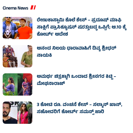
Cinema News
ರೇಣುಕಾಸ್ವಾಮಿ ಕೊಲೆ ಕೇಸ್‌ – ಪ್ರದೂಷ್‌ ಮಾಫಿ
ಸಾಕ್ಷಿಗೆ ಪ್ರಾಸಿಕ್ಯೂಷನ್ ಷರತ್ತುಬದ್ಧ ಒಪ್ಪಿಗೆ; ಆ.10 ಕ್ಕೆ
ಕೋರ್ಟ್ ಆದೇಶ
ಆನಂದ ನಿಲಯ ಧಾರಾವಾಹಿಗೆ ದಿವ್ಯ ಶ್ರೀಧರ್
ನಾಯಕಿ
ಅಮರ್ಥ ಚಿತ್ರಕ್ಕಾಗಿ ಒಂದಾದ ಶ್ರೀನಗರ ಕಿಟ್ಟಿ –
ಮೇಘನಾರಾಜ್
3 ಕೋಟಿ ರೂ. ವಂಚನೆ ಕೇಸ್‌ – ಸಲ್ಮಾನ್ ಖಾನ್,
ಸಹೋದರಿಗೆ ಕೋರ್ಟ್‌ ಸಮನ್ಸ್ ಜಾರಿ