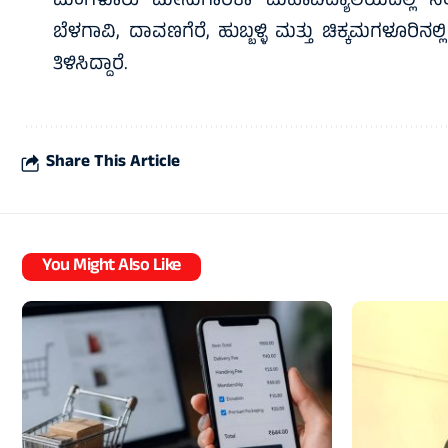
ಮಂಗಳೂರು ಮೀನುಗಾರಿಕಾ ಮಹಾವಿದ್ಯಾಲಯದಲ್ಲಿ ಸೆಂಟರ್
ಬೆಳಗಾವಿ, ದಾವಣಗೆರೆ, ಹುಬ್ಬಳ್ಳಿ ಮತ್ತು ಚಿಕ್ಕಮಗಳೂರಿನ
ತಿಳಿಸಿದ್ದಾರೆ.
Share This Article
You Might Also Like