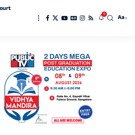
ourt
9
Aa
Font
Resizer