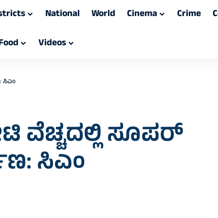
stricts
National
World
Cinema
Crime
C
Food
Videos
ಣ: ಸಿಎಂ
 ವೆಚ್ಚದಲ್ಲಿ ಸೂಪರ್‌
್ಮಾಣ: ಸಿಎಂ