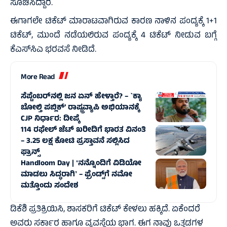
ಸೂಚಿಸಿದ್ದಾರೆ.
ಈಗಾಗಲೇ ಟಿಕೆಟ್‌ ಮಾರಾಟವಾಗಿರುವ ಕಾರಣ ನಾಳಿನ ಪಂದ್ಯಕ್ಕೆ 1+1
ಟಿಕೆಟ್‌, ಮುಂದೆ ನಡೆಯಲಿರುವ ಪಂದ್ಯಕ್ಕೆ 4 ಟಿಕೆಟ್‌ ನೀಡುವ ಬಗ್ಗೆ
ಕೆಎಸ್‌ಸಿಎ ಭರವಸೆ ನೀಡಿದೆ.
More Read
ಸೆಪ್ಟೆಂಬರ್‌ನಲ್ಲಿ ಜನ ಏನ್‌ ಹೇಳ್ತಾರೆ? – `ಕ್ಯಾ
ಬೋಲ್ತಿ ಪಬ್ಲಿಕ್’ ರಾಷ್ಟ್ರವ್ಯಾಪಿ ಅಭಿಯಾನಕ್ಕೆ
CJP ನಿರ್ಧಾರ: ದೀಪ್ಕೆ
114 ರಫೇಲ್ ಜೆಟ್‌ ಖರೀದಿಗೆ ಭಾರತ ವಿನಂತಿ
– 3.25 ಲಕ್ಷ ಕೋಟಿ ಪ್ರಸ್ತಾವನೆ ಸಲ್ಲಿಸಿದ
ಫ್ರಾನ್ಸ್‌
Handloom Day | ʻನನ್ನೊಂದಿಗೆ ವಿಡಿಯೋ
ಮಾಡಲು ಸಿದ್ಧರಾಗಿʼ – ಫ್ರೆಂಡ್ಸ್‌ಗೆ ನಮೋ
ಮತ್ತೊಂದು ಸಂದೇಶ
ಡಿಕೆಶಿ ಪ್ರತಿಕ್ರಿಯಿಸಿ, ಶಾಸಕರಿಗೆ ಟಿಕೆಟ್‌ ಕೇಳಲು ಹಕ್ಕಿದೆ. ಏಕೆಂದರೆ
ಅವರು ಸರ್ಕಾರ ಹಾಗೂ ವ್ಯವಸ್ಥೆಯ ಭಾಗ. ಈಗ ನಾವು ಒತ್ತಡಗಳ