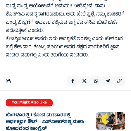
ಮಧ್ಯೆ ಪಂದ್ಯ ಆಯೋಜನೆಗೆ ಅನುಮತಿ ನೀಡಿದ್ದೇವೆ. ನಾನು
ಕೆಎಸ್‌ಸಿಎ ಸದಸ್ಯನಾಗಿರಬಹುದು. ಅದು ಬೇರೆ ಪ್ರಶ್ನೆ. ನಮ್ಮ ಶಾಸಕರಿಗೆ
ಪಂದ್ಯ ವೀಕ್ಷಣೆಗೆ ಅವಕಾಶ ಕಲ್ಪಿಸುವ ಬಗ್ಗೆ ಕೆಎಸ್‌ಸಿಎ ಜೊತೆ ಚರ್ಚೆ
ನಡೆಸುತ್ತೇನೆ ಎಂದರು.
ತೇಜಸ್ವಿಸೂರ್ಯ ಅವರು ಇದು ಅವಶ್ಯಕತೆ ಇರಲಿಲ್ಲ ಎಂದು ಹೇಳಿರುವ
ಬಗ್ಗೆ ಕೇಳಿದಾಗ, ತೇಜಸ್ವಿ ಸೂರ್ಯ ಅವರ ಪಕ್ಷದ ನಾಯಕರಿಗೆ ಜ್ಞಾ‌ನ
ನೀಡಲಿ‌. ನಮಗಲ್ಲ ಎಂದು ತಿರುಗೇಟು ನೀಡಿದರು.
You Might Also Like
ಬೆಂಗಳೂರಲ್ಲಿ 1 ಕೋಟಿ ಮತದಾರರಲ್ಲಿ
ಅರ್ಧಕ್ಕರ್ಧ ಔಟ್ – ಎಸ್‌ಐಆರ್‌ನಲ್ಲಿ ಮಹಾ
ಲೋಪವೆಂದ ಕಾಂಗ್ರೆಸ್