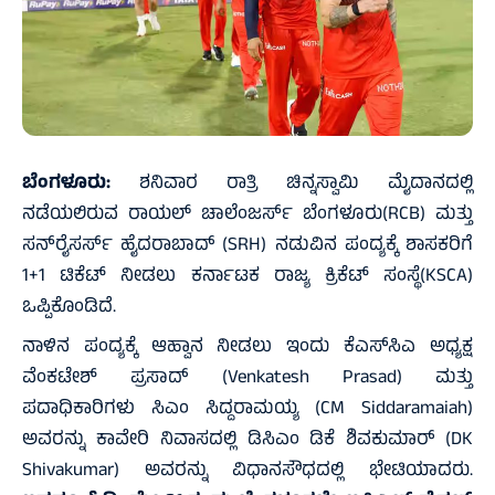
ಬೆಂಗಳೂರು:
ಶನಿವಾರ ರಾತ್ರಿ ಚಿನ್ನಸ್ವಾಮಿ ಮೈದಾನದಲ್ಲಿ
ನಡೆಯಲಿರುವ ರಾಯಲ್‌ ಚಾಲೆಂಜರ್ಸ್‌ ಬೆಂಗಳೂರು(RCB) ಮತ್ತು
ಸನ್‌ರೈಸರ್ಸ್‌ ಹೈದರಾಬಾದ್‌ (SRH) ನಡುವಿನ ಪಂದ್ಯಕ್ಕೆ ಶಾಸಕರಿಗೆ
1+1 ಟಿಕೆಟ್‌ ನೀಡಲು ಕರ್ನಾಟಕ ರಾಜ್ಯ ಕ್ರಿಕೆಟ್‌ ಸಂಸ್ಥೆ(KSCA)
ಒಪ್ಪಿಕೊಂಡಿದೆ.
ನಾಳಿನ ಪಂದ್ಯಕ್ಕೆ ಆಹ್ವಾನ ನೀಡಲು ಇಂದು ಕೆಎಸ್‌ಸಿಎ ಅಧ್ಯಕ್ಷ
ವೆಂಕಟೇಶ್‌ ಪ್ರಸಾದ್‌ (Venkatesh Prasad) ಮತ್ತು
ಪದಾಧಿಕಾರಿಗಳು ಸಿಎಂ ಸಿದ್ದರಾಮಯ್ಯ (CM Siddaramaiah)
ಅವರನ್ನು ಕಾವೇರಿ ನಿವಾಸದಲ್ಲಿ ಡಿಸಿಎಂ ಡಿಕೆ ಶಿವಕುಮಾರ್‌ (DK
Shivakumar) ಅವರನ್ನು ವಿಧಾನಸೌಧದಲ್ಲಿ ಭೇಟಿಯಾದರು.