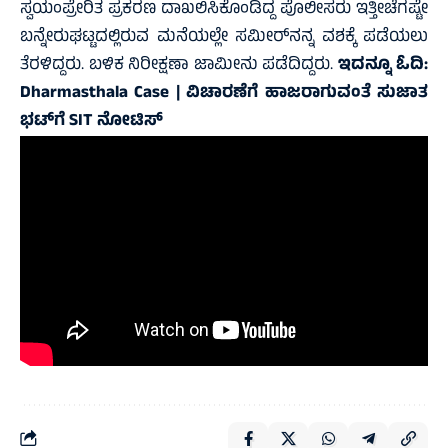
ಸ್ವಯಂಪ್ರೇರಿತ ಪ್ರಕರಣ ದಾಖಲಿಸಿಕೊಂಡಿದ್ದ ಪೊಲೀಸರು ಇತ್ತೀಚೆಗಷ್ಟೇ
ಬನ್ನೇರುಘಟ್ಟದಲ್ಲಿರುವ ಮನೆಯಲ್ಲೇ ಸಮೀರ್‌ನನ್ನ ವಶಕ್ಕೆ ಪಡೆಯಲು
ತೆರಳಿದ್ದರು. ಬಳಿಕ ನಿರೀಕ್ಷಣಾ ಜಾಮೀನು ಪಡೆದಿದ್ದರು.
ಇದನ್ನೂ ಓದಿ:
Dharmasthala Case | ವಿಚಾರಣೆಗೆ ಹಾಜರಾಗುವಂತೆ ಸುಜಾತ
ಭಟ್‌ಗೆ SIT ನೋಟಿಸ್