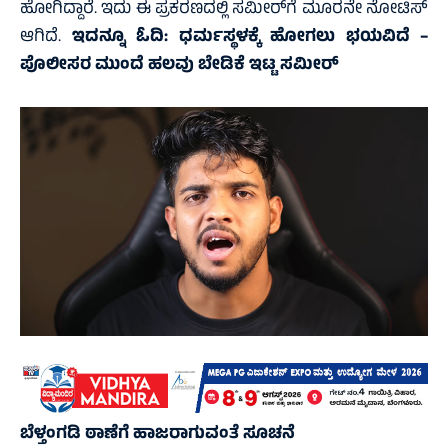
ಹೋಗಿದ್ದಾರೆ. ಇದು ಈ ಪ್ರಕರಣದಲ್ಲಿ ಸಮೀರ್‌ಗೆ ಮೂರನೇ ನೋಟಿಸ್‌
ಆಗಿದೆ.
ಇದನ್ನೂ ಓದಿ:
ಧರ್ಮಸ್ಥಳಕ್ಕೆ ಹೋಗಲು ಭಯವಿದೆ –
ಪೊಲೀಸರ ಮುಂದೆ ಹಲವು ಬೇಡಿಕೆ ಇಟ್ಟ ಸಮೀರ್‌
ಬೆಳ್ತಂಗಡಿ ಠಾಣೆಗೆ ಹಾಜರಾಗುವಂತೆ ಸೂಚನೆ