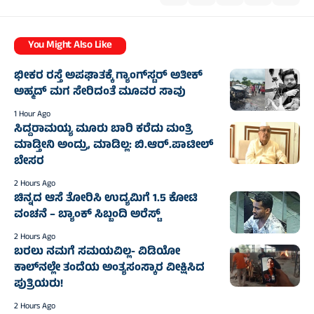
You Might Also Like
ಭೀಕರ ರಸ್ತೆ ಅಪಘಾತಕ್ಕೆ ಗ್ಯಾಂಗ್‌ಸ್ಟರ್ ಅತೀಕ್
ಅಹ್ಮದ್ ಮಗ ಸೇರಿದಂತೆ ಮೂವರ ಸಾವು
1 Hour Ago
ಸಿದ್ದರಾಮಯ್ಯ ಮೂರು ಬಾರಿ ಕರೆದು ಮಂತ್ರಿ
ಮಾಡ್ತೀನಿ ಅಂದ್ರು, ಮಾಡಿಲ್ಲ: ಬಿ.ಆರ್.ಪಾಟೀಲ್
ಬೇಸರ
2 Hours Ago
ಚಿನ್ನದ ಆಸೆ ತೋರಿಸಿ ಉದ್ಯಮಿಗೆ 1.5 ಕೋಟಿ
ವಂಚನೆ – ಬ್ಯಾಂಕ್ ಸಿಬ್ಬಂದಿ ಅರೆಸ್ಟ್
2 Hours Ago
ಬರಲು ನಮಗೆ ಸಮಯವಿಲ್ಲ- ವಿಡಿಯೋ
ಕಾಲ್‌ನಲ್ಲೇ ತಂದೆಯ ಅಂತ್ಯಸಂಸ್ಕಾರ ವೀಕ್ಷಿಸಿದ
ಪುತ್ರಿಯರು!
2 Hours Ago