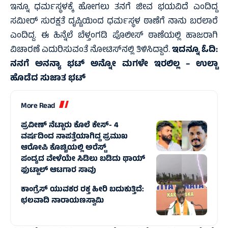
ಇನ್ನೂ ಧರ್ಮಸ್ಥಳಕ್ಕೆ ಹೋಗಲು ತನಗೆ ಜೀವ ಭಯವಿದೆ ಎಂದಿದ್ದ
ಸಮೀರ್‌ ಸುರಕ್ಷತೆ ದೃಷ್ಟಿಯಿಂದ ಧರ್ಮಸ್ಥಳ ಠಾಣೆಗೆ ನಾನು ಬರಲಾರೆ
ಎಂದಿದ್ದ. ಈ ಹಿನ್ನೆಲೆ ಬೆಳ್ತಂಗಡಿ ಪೊಲೀಸ್‌ ಠಾಣೆಯಲ್ಲಿ ಹಾಜರಾಗಿ
ವಿಚಾರಣೆ ಎದುರಿಸುವಂತೆ ನೋಟಿಸ್‌ನಲ್ಲಿ ತಿಳಿಸಿದ್ದಾರೆ.
ಇದನ್ನೂ ಓದಿ:
ನನಗೆ ಅನನ್ಯಾ ಭಟ್‌ ಅನ್ನೋ ಮಗಳೇ ಇರಲಿಲ್ಲ – ಉಲ್ಟಾ
ಹೊಡೆದ ಸುಜಾತ ಭಟ್‌
More Read
ಪ್ರವೀಣ್ ನೆಟ್ಟಾರು ಕೊಲೆ ಕೇಸ್‌- 4
ವರ್ಷದಿಂದ ನಾಪತ್ತೆಯಾಗಿದ್ದ ಪ್ರಮುಖ
ಆರೋಪಿ ಕೊಚ್ಚಿಯಲ್ಲಿ ಅರೆಸ್ಟ್‌
ಪಂದ್ಯದ ವೇಳೆಯೇ ಸಿಡಿಲು ಬಡಿದು ಥಾಯ್‌
ಫುಟ್ಬಾಲ್‌ ಆಟಗಾರ ಸಾವು
ಕಾಂಗ್ರೆಸ್ ಯುವಕರ ರಕ್ತ ಹೀರಿ ಬದುಕುತ್ತಿದೆ:
ಛಲವಾದಿ ನಾರಾಯಣಸ್ವಾಮಿ