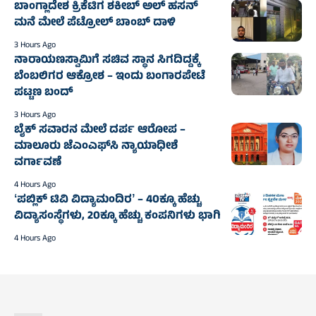
ಬಾಂಗ್ಲಾದೇಶ ಕ್ರಿಕೆಟಿಗ ಶಕೀಬ್‌ ಅಲ್‌ ಹಸನ್‌
ಮನೆ ಮೇಲೆ ಪೆಟ್ರೋಲ್‌ ಬಾಂಬ್‌ ದಾಳಿ
3 Hours Ago
ನಾರಾಯಣಸ್ವಾಮಿಗೆ ಸಚಿವ ಸ್ಥಾನ ಸಿಗದಿದ್ದಕ್ಕೆ
ಬೆಂಬಲಿಗರ ಆಕ್ರೋಶ – ಇಂದು ಬಂಗಾರಪೇಟೆ
ಪಟ್ಟಣ ಬಂದ್‌
3 Hours Ago
ಬೈಕ್ ಸವಾರನ ಮೇಲೆ ದರ್ಪ ಆರೋಪ –
ಮಾಲೂರು ಜೆಎಂಎಫ್‌ಸಿ ನ್ಯಾಯಾಧೀಶೆ
ವರ್ಗಾವಣೆ
4 Hours Ago
ʻಪಬ್ಲಿಕ್‌ ಟಿವಿ ವಿದ್ಯಾಮಂದಿರʼ – 40ಕ್ಕೂ ಹೆಚ್ಚು
ವಿದ್ಯಾಸಂಸ್ಥೆಗಳು, 20ಕ್ಕೂ ಹೆಚ್ಚು ಕಂಪನಿಗಳು ಭಾಗಿ
4 Hours Ago