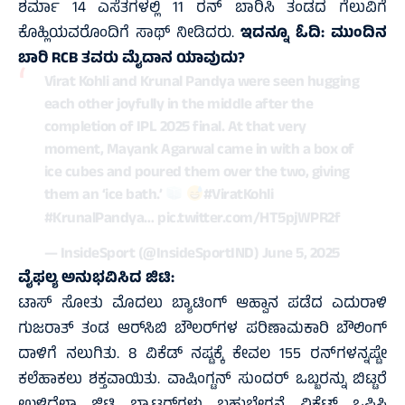
ಶರ್ಮಾ 14 ಎಸೆತಗಳಲ್ಲಿ 11 ರನ್ ಬಾರಿಸಿ ತಂಡದ ಗೆಲುವಿಗೆ
ಕೊಹ್ಲಿಯವರೊಂದಿಗೆ ಸಾಥ್ ನೀಡಿದರು.
ಇದನ್ನೂ ಓದಿ:
ಮುಂದಿನ
ಬಾರಿ RCB ತವರು ಮೈದಾನ ಯಾವುದು?
Virat Kohli and Krunal Pandya were seen hugging
each other joyfully in the middle after the
completion of IPL 2025 final. At that very
moment, Mayank Agarwal came in with a box of
ice cubes and poured them over the two, giving
them an ‘ice bath.’
#ViratKohli
#KrunalPandya
…
pic.twitter.com/HT5pjWPR2f
— InsideSport (@InsideSportIND)
June 5, 2025
ವೈಫಲ್ಯ ಅನುಭವಿಸಿದ ಜಿಟಿ:
ಟಾಸ್ ಸೋತು ಮೊದಲು ಬ್ಯಾಟಿಂಗ್ ಆಹ್ವಾನ ಪಡೆದ ಎದುರಾಳಿ
ಗುಜರಾತ್ ತಂಡ ಆರ್‌ಸಿಬಿ ಬೌಲರ್‌ಗಳ ಪರಿಣಾಮಕಾರಿ ಬೌಲಿಂಗ್
ದಾಳಿಗೆ ನಲುಗಿತು. 8 ವಿಕೆಡ್ ನಷ್ಟಕ್ಕೆ ಕೇವಲ 155 ರನ್‌ಗಳನ್ನಷ್ಟೇ
ಕಲೆಹಾಕಲು ಶಕ್ತವಾಯಿತು. ವಾಷಿಂಗ್ಟನ್ ಸುಂದರ್ ಒಬ್ಬರನ್ನು ಬಿಟ್ಟರೆ