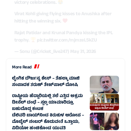
victory celebrations.
Virat Kohli giving flying kisses to Anushka after
hitting the winning six.
Rajat Patidar and Krunal Pandya kissing the IPL
trophy.
pic.twitter.com/mjmzeL5kZU
— Sonu (@Cricket_live247)
May 31, 2026
More Read
ಲೈಂಗಿಕ ದೌರ್ಜನ್ಯ ಕೇಸ್‌ – ತೆಹಲ್ಕಾ ಮಾಜಿ
ಸಂಪಾದಕ ತರುಣ್ ತೇಜ್‌ಪಾಲ್ ದೋಷಿ
ರಾಷ್ಟ್ರೀಯ ಹೆದ್ದಾರಿಯಲ್ಲಿ ತಲೆ ಎತ್ತಿದ ಅಕ್ರಮ
ಡೀಸೆಲ್ ದಂಧೆ – ಸ್ವಲ್ಪ ಯಾಮಾರಿದ್ರೂ
ಬಹುದೊಡ್ಡ ಕಂಟಕ
ಡೆಲಿವರಿ ಬಾಯ್‌ನಿಂದ ಕಿರುಕುಳ ಆರೋಪ –
ಮೊಬೈಲ್ ನಂಬರ್ ಕೊಡುವಂತೆ ಒತ್ತಾಯ,
ವಿಡಿಯೋ ಹಂಚಿಕೊಂಡ ಯುವತಿ