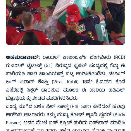
ಅಹಮದಾಬಾದ್:
ರಾಯಲ್ ಚಾಲೆಂಜರ್ಸ್ ಬೆಂಗಳೂರು (RCB)
ಗುಜರಾತ್ ಟೈಟಾನ್ಸ್ (GT) ವಿರುದ್ಧದ ಫೈನಲ್ ಪಂದ್ಯದಲ್ಲಿ ಗೆದ್ದು ಈ
ಬಾರಿಯೂ ಹಾಲಿ ಚಾಂಪಿಯನ್ಸ್ ಪಟ್ಟ ಉಳಿಸಿಕೊಂಡಿತು. ಚೇಸಿಂಗ್
ಕಿಂಗ್ ವಿರಾಟ್ ಕೊಹ್ಲಿ (Virat Kohli) 18ನೇ ಓವರ್‌ನ ಕೊನೆ
ಎಸೆತದಲ್ಲಿ ಸಿಕ್ಸರ್ ಬಾರಿಸುವ ಮೂಲಕ ಈ ಬಾರಿಯ ಐಪಿಎಲ್
ಟ್ರೋಫಿಯನ್ನು ತಂಡದ ಮುಡಿಗೇರಿಸಿದರು.
ಪಂದ್ಯ ಮುಗಿದ ಬಳಿಕ ಫಿಲ್ ಸಾಲ್ಟ್ (Phil Salt) ಸೇರಿದಂತೆ ಹಲವು
ಆರ್‌ಸಿಬಿ ಆಟಗಾರರು ತಮ್ಮ ಮುಖ್ಯ ಕೋಚ್ ಆ್ಯಂಡಿ ಫ್ಲವರ್ (Andy
Flower) ಅವರ ಮೇಲೆ ಐಸ್ ಕ್ಯೂಬ್‌ ಸುರಿದು ಐಸ್‌ಬಾತ್ ಮಾಡಿಸಿ