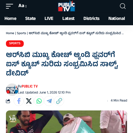
Aa
Font
Resizer
Home
State
LIVE
Latest
Districts
National
Home
|
Sports
|
ಆರ್‌ಸಿಬಿ ಮುಖ್ಯ ಕೋಚ್ ಆ್ಯಂಡಿ ಫ್ಲವರ್‌ಗೆ ಐಸ್ ಕ್ಯೂಬ್‌ ಸುರಿದು ಸಂಭ್ರಮಿಸಿದ ಸಾಲ್ಟ್‌, ಡೇವಿಡ್‌
SPORTS
ಆರ್‌ಸಿಬಿ ಮುಖ್ಯ ಕೋಚ್ ಆ್ಯಂಡಿ ಫ್ಲವರ್‌ಗೆ
ಐಸ್ ಕ್ಯೂಬ್‌ ಸುರಿದು ಸಂಭ್ರಮಿಸಿದ ಸಾಲ್ಟ್‌,
ಡೇವಿಡ್‌
By
PUBLIC TV
Last Updated: June 1, 2026 12:10 Pm
4 Min Read