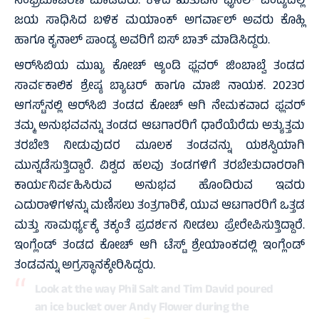
ಸಂಭ್ರಮಾಚರಣೆ ಮಾಡಿದರು. ಕಳೆದ ಋತುವಿನ ಫೈನಲ್ ಪಂದ್ಯದಲ್ಲಿ
ಜಯ ಸಾಧಿಸಿದ ಬಳಿಕ ಮಯಾಂಕ್ ಅಗರ್ವಾಲ್ ಅವರು ಕೊಹ್ಲಿ
ಹಾಗೂ ಕೃನಾಲ್ ಪಾಂಡ್ಯ ಅವರಿಗೆ ಐಸ್ ಬಾತ್ ಮಾಡಿಸಿದ್ದರು.
ಆರ್‌ಸಿಬಿಯ ಮುಖ್ಯ ಕೋಚ್ ಆ್ಯಂಡಿ ಫ್ಲವರ್‌ ಜಿಂಬಾಬ್ವೆ ತಂಡದ
ಸಾರ್ವಕಾಲಿಕ ಶ್ರೇಷ್ಠ ಬ್ಯಾಟರ್ ಹಾಗೂ ಮಾಜಿ ನಾಯಕ. 2023ರ
ಆಗಸ್ಟ್‌ನಲ್ಲಿ ಆರ್‌ಸಿಬಿ ತಂಡದ ಕೋಚ್ ಆಗಿ ನೇಮಕವಾದ ಫ್ಲವರ್
ತಮ್ಮ ಅನುಭವವನ್ನು ತಂಡದ ಆಟಗಾರರಿಗೆ ಧಾರೆಯೆರೆದು ಅತ್ಯುತ್ತಮ
ತರಬೇತಿ ನೀಡುವುದರ ಮೂಲಕ ತಂಡವನ್ನು ಯಶಸ್ವಿಯಾಗಿ
ಮುನ್ನಡೆಸುತ್ತಿದ್ದಾರೆ. ವಿಶ್ವದ ಹಲವು ತಂಡಗಳಿಗೆ ತರಬೇತುದಾರರಾಗಿ
ಕಾರ್ಯನಿರ್ವಹಿಸಿರುವ ಅನುಭವ ಹೊಂದಿರುವ ಇವರು
ಎದುರಾಳಿಗಳನ್ನು ಮಣಿಸಲು ತಂತ್ರಗಾರಿಕೆ, ಯುವ ಆಟಗಾರರಿಗೆ ಒತ್ತಡ
ಮತ್ತು ಸಾಮರ್ಥ್ಯಕ್ಕೆ ತಕ್ಕಂತೆ ಪ್ರದರ್ಶನ ನೀಡಲು ಪ್ರೇರೇಪಿಸುತ್ತಿದ್ದಾರೆ.
ಇಂಗ್ಲೆಂಡ್ ತಂಡದ ಕೋಚ್ ಆಗಿ ಟೆಸ್ಟ್ ಶ್ರೇಯಾಂಕದಲ್ಲಿ ಇಂಗ್ಲೆಂಡ್
ತಂಡವನ್ನು ಅಗ್ರಸ್ಥಾನಕ್ಕೇರಿಸಿದ್ದರು.
Look at the way Phil Salt and Tim David poured
an ice bucket over Andy Flower during the