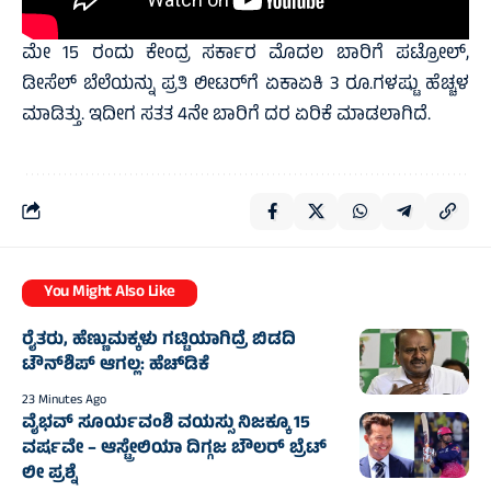
ಮೇ 15 ರಂದು ಕೇಂದ್ರ ಸರ್ಕಾರ ಮೊದಲ ಬಾರಿಗೆ ಪಟ್ರೋಲ್‌,
ಡೀಸೆಲ್‌ ಬೆಲೆಯನ್ನು ಪ್ರತಿ ಲೀಟರ್‌ಗೆ ಏಕಾಏಕಿ 3 ರೂ.ಗಳಷ್ಟು ಹೆಚ್ಚಳ
ಮಾಡಿತ್ತು. ಇದೀಗ ಸತತ 4ನೇ ಬಾರಿಗೆ ದರ ಏರಿಕೆ ಮಾಡಲಾಗಿದೆ.
You Might Also Like
ರೈತರು, ಹೆಣ್ಣುಮಕ್ಕಳು ಗಟ್ಟಿಯಾಗಿದ್ರೆ ಬಿಡದಿ
ಟೌನ್‌ಶಿಪ್ ಆಗಲ್ಲ: ಹೆಚ್‌ಡಿಕೆ
23 Minutes Ago
ವೈಭವ್ ಸೂರ್ಯವಂಶಿ ವಯಸ್ಸು ನಿಜಕ್ಕೂ 15
ವರ್ಷವೇ – ಆಸ್ಟ್ರೇಲಿಯಾ ದಿಗ್ಗಜ ಬೌಲರ್ ಬ್ರೆಟ್
ಲೀ ಪ್ರಶ್ನೆ