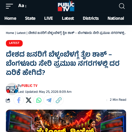
Aa
Font
Resizer
Home
State
LIVE
Latest
Districts
National
Home
|
Latest
|
ದೇಶದ ಜನರಿಗೆ ಬೆಳ್ಳಂಬೆಳಗ್ಗೆ ತೈಲ ಶಾಕ್‌ – ಬೆಂಗಳೂರು ಸೇರಿ ಪ್ರಮುಖ ನಗರಗಳಲ್ಲಿ ದರ ಏರಿಕೆ ಹೇಗಿದೆ?
LATEST
ದೇಶದ ಜನರಿಗೆ ಬೆಳ್ಳಂಬೆಳಗ್ಗೆ ತೈಲ ಶಾಕ್‌ –
ಬೆಂಗಳೂರು ಸೇರಿ ಪ್ರಮುಖ ನಗರಗಳಲ್ಲಿ ದರ
ಏರಿಕೆ ಹೇಗಿದೆ?
By
PUBLIC TV
Last Updated: May 25, 2026 8:09 Am
2 Min Read