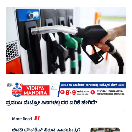
ಪ್ರಮುಖ ಮೆಟ್ರೋ ಸಿಟಿಗಳಲ್ಲಿ ದರ ಏರಿಕೆ ಹೇಗಿದೆ?
More Read
ಬಿಡದಿ ಟೌನ್‌ಶಿಪ್ ವಿರುದ್ಧ ಪಾದಯಾತ್ರೆಗೆ