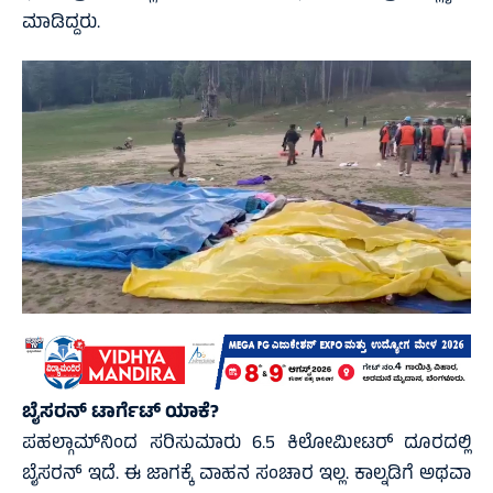
ಮಾಡಿದ್ದರು.
ಬೈಸರನ್ ಟಾರ್ಗೆಟ್‌ ಯಾಕೆ?
ಪಹಲ್ಗಾಮ್‌ನಿಂದ ಸರಿಸುಮಾರು 6.5 ಕಿಲೋಮೀಟರ್ ದೂರದಲ್ಲಿ
ಬೈಸರನ್‌ ಇದೆ. ಈ ಜಾಗಕ್ಕೆ ವಾಹನ ಸಂಚಾರ ಇಲ್ಲ. ಕಾಲ್ನಡಿಗೆ ಅಥವಾ