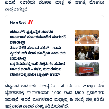
ಕುದುರೆ ಸವಾರಿಯ ಮೂಲಕ ಮಾತ್ರ ಈ ಜಾಗಕ್ಕೆ ಹೋಗಲು
ಸಾಧ್ಯವಾಗುತ್ತದೆ.
More Read
ಜೆಪಿಎಸ್‌ಸಿ ಪ್ರಶ್ನೆಪತ್ರಿಕೆ ಸೋರಿಕೆ –
ಜಾರ್ಖಂಡ್‌ ಸರ್ಕಾರದೊಂದಿಗೆ ಮಾತುಕತೆ
ಸಕಾರಾತ್ಮಕ
ಸಿಎಂ ಡಿಕೆಶಿ ಸಂಧಾನ ಸಕ್ಸಸ್‌ – ನಾನು
ಸ್ವೀಕರ್ ಆಗಿ ಕೆಲಸ ಮಾಡ್ತೀನಿ ಎಂದ ಟಿಬಿ
ಜಯಚಂದ್ರ
ರಸ್ತೆ ತಿರುವಿನಲ್ಲಿ ಲಾರಿ ನಿಲ್ಲಿಸಿ, ಕೀ ಸಮೇತ
ಚಾಲಕ ಪರಾರಿ – ಕಳಸ, ಕುದುರೆಮುಖ
ಮಾರ್ಗದಲ್ಲಿ‌ ಭಾರೀ ಟ್ರಾಫಿಕ್‌ ಜಾಮ್
ದಟ್ಟವಾದ ಕಾಡುಗಳಿಂದ ಆವೃತವಾದ ಸುಂದರವಾದ ಹುಲ್ಲುಗಾವಲು
ಬೈಸರನ್‌ನಲ್ಲಿ ಸಾಧಾರಣವಾಗಿ 1,000 ರಿಂದ 1,500 ಪ್ರವಾಸಿಗರು
ಇರುತ್ತಾರೆ. ಆದರೆ ಮಂಗಳವಾರ ಮಧ್ಯಾಹ್ನ ಈ ಸಂಖ್ಯೆ ಸ್ವಲ್ಪ ಕಡಿಮೆ
ಇದ್ದ ಕಾರಣ ಸಾವಿನ ಸಂಖ್ಯೆ ಕಡಿಮೆಯಾಗಿದೆ.