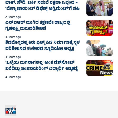
ಪಾಕ್, ಸೌದಿ, ಟರ್ಕಿ ನಡುವೆ ರಕ್ಷಣಾ ಒಪ್ಪಂದ –
‘ಮೆಕ್ಕಾ ಜಾಯಿಂಟ್ ಡಿಫೆನ್ಸ್ ಅಗ್ರಿಮೆಂಟ್’ಗೆ ಸಹಿ
2 Hours Ago
ಎಸ್‌ಐಆರ್ ಮುಗಿದ ತಕ್ಷಣವೇ ರಾಜ್ಯದಲ್ಲಿ
ಗೃಹಲಕ್ಷ್ಮಿ ಮರುಪರಿಶೀಲನೆ
3 Hours Ago
ಶಿವಮೊಗ್ಗದಲ್ಲಿ ಕಿರು ಫಿಲ್ಮ್ ಸಿಟಿ ನಿರ್ಮಾಣಕ್ಕೆ ಸ್ಥಳ
ಪರಿಶೀಲಿಸಿದ ಕಂಠೀರವ ಸ್ಟೂಡಿಯೋ ಅಧ್ಯಕ್ಷ
3 Hours Ago
ʻಒಳ್ಳೆಯ ಮಗನಾಗಲಿಲ್ಲʼ ಅಂತ ಡೆತ್‌ನೋಟ್
ಬರೆದಿಟ್ಟು ಇಂಜಿನಿಯರಿಂಗ್ ವಿದ್ಯಾರ್ಥಿ ಆತ್ಮಹತ್ಯೆ‌
4 Hours Ago