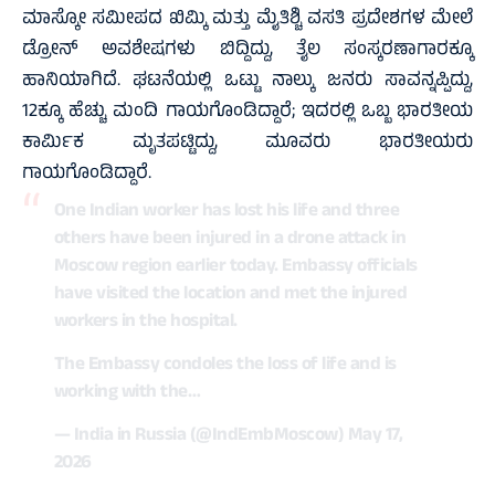
ಮಾಸ್ಕೋ ಸಮೀಪದ ಖಿಮ್ಕಿ ಮತ್ತು ಮೈತಿಶ್ಚಿ ವಸತಿ ಪ್ರದೇಶಗಳ ಮೇಲೆ
ಡ್ರೋನ್ ಅವಶೇಷಗಳು ಬಿದ್ದಿದ್ದು, ತೈಲ ಸಂಸ್ಕರಣಾಗಾರಕ್ಕೂ
ಹಾನಿಯಾಗಿದೆ. ಘಟನೆಯಲ್ಲಿ ಒಟ್ಟು ನಾಲ್ಕು ಜನರು ಸಾವನ್ನಪ್ಪಿದ್ದು,
12ಕ್ಕೂ ಹೆಚ್ಚು ಮಂದಿ ಗಾಯಗೊಂಡಿದ್ದಾರೆ; ಇದರಲ್ಲಿ ಒಬ್ಬ ಭಾರತೀಯ
ಕಾರ್ಮಿಕ ಮೃತಪಟ್ಟಿದ್ದು, ಮೂವರು ಭಾರತೀಯರು
ಗಾಯಗೊಂಡಿದ್ದಾರೆ.
One Indian worker has lost his life and three
others have been injured in a drone attack in
Moscow region earlier today. Embassy officials
have visited the location and met the injured
workers in the hospital.
The Embassy condoles the loss of life and is
working with the…
— India in Russia (@IndEmbMoscow)
May 17,
2026