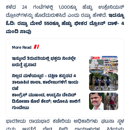
ಕಳೆದ 24 ಗಂಟೆಗಳಲ್ಲಿ 1,000ಕ್ಕೂ ಹೆಚ್ಚು ಉಕ್ರೇನಿಯನ್
ಡ್ರೋನ್‌ಗಳನ್ನು ಹೊಡೆದುರುಳಿಸಿದೆ ಎಂದು ರಷ್ಯಾ ಹೇಳಿದೆ.
ಇದನ್ನೂ
ಓದಿ:
ರಷ್ಯಾ ಮೇಲೆ 550ಕ್ಕೂ ಹೆಚ್ಚು ಭೀಕರ ಡ್ರೋನ್‌ ದಾಳಿ- 4
ಮಂದಿ ಸಾವು
More Read
ಇನ್ಮುಂದೆ ತಿರುಪತಿಯಲ್ಲಿ ಭಕ್ತರು ನಿಂತಲ್ಲೇ
ಬರುತ್ತೆ ಪ್ರಸಾದ
ನಿಲ್ಲದ ಮಳೆಯಬ್ಬರ – ದಕ್ಷಿಣ ಕನ್ನಡದ 4
ತಾಲೂಕಿನ ಶಾಲಾ, ಕಾಲೇಜುಗಳಿಗೆ ಇಂದು
ರಜೆ
ಕಾಂಗ್ರೆಸ್‌ ಮುಖಂಡ, ಉದ್ಯಮಿ ಡೇವಿಡ್‌
ಡಿಸೋಜಾ ಕೊಲೆ ಕೇಸ್;‌ ಆರೋಪಿ ಕಾಲಿಗೆ
ಗುಂಡೇಟು
ಭಾರತೀಯ ರಾಯಭಾರ ಕಚೇರಿಯ ಅಧಿಕಾರಿಗಳು ಘಟನಾ ಸ್ಥಳ