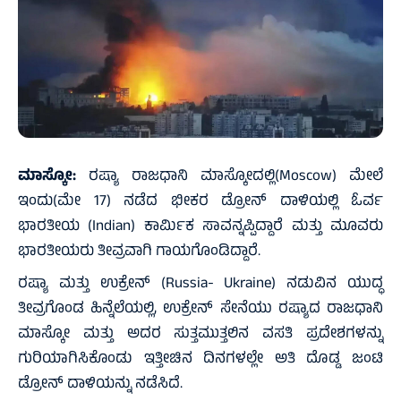
ಮಾಸ್ಕೋ:
ರಷ್ಯಾ ರಾಜಧಾನಿ ಮಾಸ್ಕೋದಲ್ಲಿ(Moscow) ಮೇಲೆ
ಇಂದು(ಮೇ 17) ನಡೆದ ಭೀಕರ ಡ್ರೋನ್ ದಾಳಿಯಲ್ಲಿ ಓರ್ವ
ಭಾರತೀಯ (Indian) ಕಾರ್ಮಿಕ ಸಾವನ್ನಪ್ಪಿದ್ದಾರೆ ಮತ್ತು ಮೂವರು
ಭಾರತೀಯರು ತೀವ್ರವಾಗಿ ಗಾಯಗೊಂಡಿದ್ದಾರೆ.
ರಷ್ಯಾ ಮತ್ತು ಉಕ್ರೇನ್ (Russia- Ukraine) ನಡುವಿನ ಯುದ್ಧ
ತೀವ್ರಗೊಂಡ ಹಿನ್ನೆಲೆಯಲ್ಲಿ, ಉಕ್ರೇನ್ ಸೇನೆಯು ರಷ್ಯಾದ ರಾಜಧಾನಿ
ಮಾಸ್ಕೋ ಮತ್ತು ಅದರ ಸುತ್ತಮುತ್ತಲಿನ ವಸತಿ ಪ್ರದೇಶಗಳನ್ನು
ಗುರಿಯಾಗಿಸಿಕೊಂಡು ಇತ್ತೀಚಿನ ದಿನಗಳಲ್ಲೇ ಅತಿ ದೊಡ್ಡ ಜಂಟಿ
ಡ್ರೋನ್ ದಾಳಿಯನ್ನು ನಡೆಸಿದೆ.