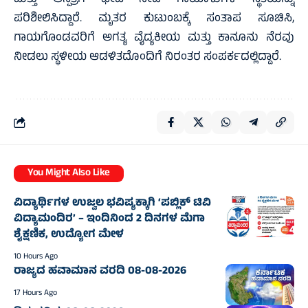
ಮತ್ತು ಆಸ್ಪತ್ರೆಗೆ ಭೇಟಿ ನೀಡಿ ಗಾಯಾಳುಗಳ ಸ್ಥಿತಿಯನ್ನು
ಪರಿಶೀಲಿಸಿದ್ದಾರೆ. ಮೃತರ ಕುಟುಂಬಕ್ಕೆ ಸಂತಾಪ ಸೂಚಿಸಿ,
ಗಾಯಗೊಂಡವರಿಗೆ ಅಗತ್ಯ ವೈದ್ಯಕೀಯ ಮತ್ತು ಕಾನೂನು ನೆರವು
ನೀಡಲು ಸ್ಥಳೀಯ ಆಡಳಿತದೊಂದಿಗೆ ನಿರಂತರ ಸಂಪರ್ಕದಲ್ಲಿದ್ದಾರೆ.
You Might Also Like
ವಿದ್ಯಾರ್ಥಿಗಳ ಉಜ್ವಲ ಭವಿಷ್ಯಕ್ಕಾಗಿ ‘ಪಬ್ಲಿಕ್ ಟಿವಿ
ವಿದ್ಯಾಮಂದಿರ’ – ಇಂದಿನಿಂದ 2 ದಿನಗಳ ಮೆಗಾ
ಶೈಕ್ಷಣಿಕ, ಉದ್ಯೋಗ ಮೇಳ
10 Hours Ago
ರಾಜ್ಯದ ಹವಾಮಾನ ವರದಿ 08-08-2026
17 Hours Ago