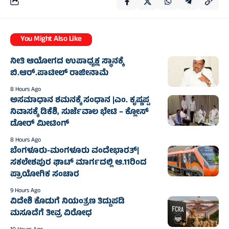
You Might Also Like
ನೀತಿ ಆಯೋಗದ ಉಪಾಧ್ಯಕ್ಷ ಸ್ಥಾನಕ್ಕೆ
ಬಿ.ಆರ್.ಪಾಟೀಲ್ ರಾಜೀನಾಮೆ
8 Hours Ago
ಅಸಮಾಧಾನ ಶಮನಕ್ಕೆ ಸಂಧಾನ |ಎಂ. ಕೃಷ್ಣಪ್ಪ
ನಿವಾಸಕ್ಕೆ ಡಿಕೆಶಿ, ಸುರ್ಜೆವಾಲ ಭೇಟಿ – ಕ್ಲೋಸ್
ಡೋರ್ ಮೀಟಿಂಗ್
8 Hours Ago
ಬೆಂಗಳೂರು-ಮಂಗಳೂರು ವಂದೇಭಾರತ್‌|
ಸಕಲೇಶಪುರ ಘಾಟ್ ಮಾರ್ಗದಲ್ಲಿ ಆ.11ರಿಂದ
ಪ್ರಾಯೋಗಿಕ ಸಂಚಾರ
9 Hours Ago
ವಿದೇಶಿ ಕೊಡುಗೆ ನಿಯಂತ್ರಣ ತಿದ್ದುಪಡಿ
ಮಸೂದೆಗೆ ತೀವ್ರ ವಿರೋಧ