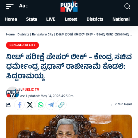
Aa
Font
Resizer
Home
State
LIVE
Latest
Districts
National
Home
|
Districts
|
Bengaluru City
|
ನೀಟ್ ಪರೀಕ್ಷೆ ಪೇಪರ್ ಲೀಕ್ – ಕೇಂದ್ರ ಸಚಿವ ಧರ್ಮೇಂದ್ರ ಪ್ರಧಾನ್ ರಾಜೀನಾಮೆ ‌ಕೊಡಲಿ: ಸಿದ್ದರಾಮಯ್ಯ
BENGALURU CITY
ನೀಟ್ ಪರೀಕ್ಷೆ ಪೇಪರ್ ಲೀಕ್ – ಕೇಂದ್ರ ಸಚಿವ
ಧರ್ಮೇಂದ್ರ ಪ್ರಧಾನ್ ರಾಜೀನಾಮೆ ‌ಕೊಡಲಿ:
ಸಿದ್ದರಾಮಯ್ಯ
By
PUBLIC TV
Last Updated: May 14, 2026 4:25 Pm
2 Min Read