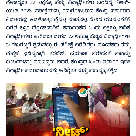
ದೇಶಾದ್ಯಂತ 22 ಲಕ್ಷಕ್ಕೂ ಹೆಚ್ಚು ವಿದ್ಯಾರ್ಥಿಗಳು ಬರೆದಿದ್ದ ‘ನೀಟ್-
ಯುಜಿ 2026’ ಪರೀಕ್ಷೆಯನ್ನು ರದ್ದುಗೊಳಿಸಿರುವ ಕೇಂದ್ರ ಸರ್ಕಾರದ
ನಿರ್ಧಾರವು ಆಡಳಿತಾತ್ಮಕ ವೈಫಲ್ಯ ಮಾತ್ರವಲ್ಲ, ದೇಶದ ಯುವಜನತೆಗೆ
ಬಗೆದ ಕ್ರೂರ ದ್ರೋಹವಾಗಿದೆ. ಕರ್ನಾಟಕದ ಒಂದು ಲಕ್ಷಕ್ಕೂ ಅಧಿಕ
ವಿದ್ಯಾರ್ಥಿಗಳು ಸೇರಿದಂತೆ ದೇಶದ 22 ಲಕ್ಷಕ್ಕೂ ಹೆಚ್ಚಿನ ವಿದ್ಯಾರ್ಥಿಗಳು
ತಿಂಗಳುಗಟ್ಟಲೆ ಶ್ರಮಪಟ್ಟು ಈ ಪರೀಕ್ಷೆ ಬರೆದಿದ್ದರು. ಪೋಷಕರು ತಮ್ಮ
ಮಕ್ಕಳ ಭವಿಷ್ಯಕ್ಕಾಗಿ ತರಬೇತಿ, ಪ್ರಯಾಣ ಸೇರಿದಂತೆ ಸಾಕಷ್ಟು
ಖರ್ಚುಗಳನ್ನು ಮಾಡಿದ್ದರು. ಆದರೆ, ಕೇಂದ್ರದ ಒಂದು ನಿರ್ಧಾರ ಇಡೀ
ವಿದ್ಯಾರ್ಥಿ ಸಮುದಾಯವನ್ನು ಅನಿಶ್ಚಿತತೆ ಮತ್ತು ಸಂಕಷ್ಟಕ್ಕೆ ತಳ್ಳಿದೆ.