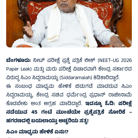
ಬೆಂಗಳೂರು:
ನೀಟ್ ‌ಪರೀಕ್ಷೆ ಪ್ರಶ್ನೆ ಪತ್ರಿಕೆ ಲೀಕ್ (NEET-UG 2026
Paper Leak) ಮತ್ತು ಮರು ಪರೀಕ್ಷೆ ವಿಚಾರವಾಗಿ ಕೇಂದ್ರ ಸರ್ಕಾರದ
ವಿರುದ್ಧ ಸಿಎಂ ಸಿದ್ದರಾಮಯ್ಯ (Siddaramaiah) ಕಿಡಿಕಾರಿದ್ದಾರೆ.
ಈ ಸಂಬಂಧ ಮಾಧ್ಯಮ ಹೇಳಿಕೆ ಬಿಡುಗಡೆ ‌ಮಾಡರುವ ಸಿಎಂ
ಸಿದ್ದರಾಮಯ್ಯ, ಕೇಂದ್ರ ಸಚಿವ ಧರ್ಮೆಂದ್ರ ಪ್ರಧಾನ್ ರಾಜೀನಾಮೆ
ಕೊಡಬೇಕು ಅಂತ ಆಗ್ರಹ ಮಾಡಿದ್ದಾರೆ‌.
ಇದನ್ನೂ ಓದಿ:
ಪರೀಕ್ಷೆ
ನಡೆಯುವ 45 ಗಂಟೆ ಮುಂಚೆಯೇ ಪ್ರಶ್ನೆಪತ್ರಿಕೆ ಸೋರಿಕೆ –
ಹಗರಣದಲ್ಲಿ ಬಯಲಾಯ್ತು ಅಚ್ಚರಿಯ ಸತ್ಯ!
ಸಿಎಂ ಮಾಧ್ಯಮ ಹೇಳಿಕೆ ಏನು!?