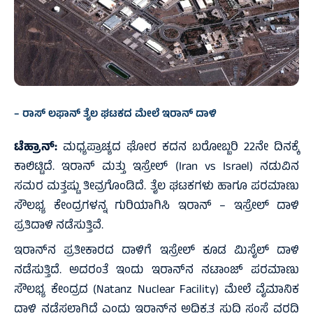
– ರಾಸ್ ಲಫಾನ್ ತೈಲ ಘಟಕದ ಮೇಲೆ ಇರಾನ್‌ ದಾಳಿ
ಟೆಹ್ರಾನ್:
ಮಧ್ಯಪ್ರಾಚ್ಯದ ಘೋರ ಕದನ ಬರೋಬ್ಬರಿ 22ನೇ ದಿನಕ್ಕೆ
ಕಾಲಿಟ್ಟಿದೆ. ಇರಾನ್ ಮತ್ತು ಇಸ್ರೇಲ್ (Iran vs Israel) ನಡುವಿನ
ಸಮರ ಮತ್ತಷ್ಟು ತೀವ್ರಗೊಂಡಿದೆ. ತೈಲ ಘಟಕಗಳು ಹಾಗೂ ಪರಮಾಣು
ಸೌಲಭ್ಯ ಕೇಂದ್ರಗಳನ್ನ ಗುರಿಯಾಗಿಸಿ ಇರಾನ್‌ – ಇಸ್ರೇಲ್‌ ದಾಳಿ
ಪ್ರತಿದಾಳಿ ನಡೆಸುತ್ತಿವೆ.
ಇರಾನ್‌ನ ಪ್ರತೀಕಾರದ ದಾಳಿಗೆ ಇಸ್ರೇಲ್‌ ಕೂಡ ಮಿಸೈಲ್‌ ದಾಳಿ
ನಡೆಸುತ್ತಿದೆ. ಅದರಂತೆ ಇಂದು ಇರಾನ್‌ನ ನಟಾಂಜ್ ಪರಮಾಣು
ಸೌಲಭ್ಯ ಕೇಂದ್ರದ (Natanz Nuclear Facility) ಮೇಲೆ ವೈಮಾನಿಕ
ದಾಳಿ ನಡೆಸಲಾಗಿದೆ ಎಂದು ಇರಾನ್‌ನ ಅಧಿಕೃತ ಸುದ್ದಿ ಸಂಸ್ಥೆ ವರದಿ