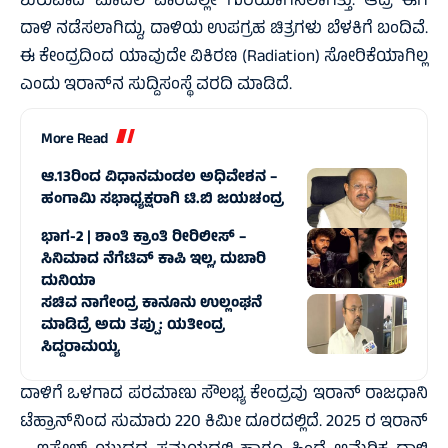
ಶುರುವಾದ ಮೊದಲ ವಾರದಲ್ಲೇ ಗುರಿಯಾಗಿಸಲಾಗಿತ್ತು. ಆದ್ರೆ ಈಗ
ದಾಳಿ ನಡೆಸಲಾಗಿದ್ದು, ದಾಳಿಯ ಉಪಗ್ರಹ ಚಿತ್ರಗಳು ಬೆಳಕಿಗೆ ಬಂದಿವೆ.
ಈ ಕೇಂದ್ರದಿಂದ ಯಾವುದೇ ವಿಕಿರಣ (Radiation) ಸೋರಿಕೆಯಾಗಿಲ್ಲ
ಎಂದು ಇರಾನ್‌ನ ಸುದ್ದಿಸಂಸ್ಥೆ ವರದಿ ಮಾಡಿದೆ.
More Read
ಆ.13ರಿಂದ ವಿಧಾನಮಂಡಲ ಅಧಿವೇಶನ –
ಹಂಗಾಮಿ ಸಭಾಧ್ಯಕ್ಷರಾಗಿ ಟಿ.ಬಿ ಜಯಚಂದ್ರ
ಭಾಗ-2 | ಶಾಂತಿ ಕ್ರಾಂತಿ ರೀರಿಲೀಸ್ –
ಸಿನಿಮಾದ ನೆಗೆಟಿವ್‌ ಕಾಪಿ ಇಲ್ಲ, ದುಬಾರಿ
ದುನಿಯಾ
ಸಚಿವ ನಾಗೇಂದ್ರ ಕಾನೂನು ಉಲ್ಲಂಘನೆ
ಮಾಡಿದ್ರೆ ಅದು ತಪ್ಪು: ಯತೀಂದ್ರ
ಸಿದ್ದರಾಮಯ್ಯ
ದಾಳಿಗೆ ಒಳಗಾದ ಪರಮಾಣು ಸೌಲಭ್ಯ ಕೇಂದ್ರವು ಇರಾನ್‌ ರಾಜಧಾನಿ
ಟೆಹ್ರಾನ್‌ನಿಂದ ಸುಮಾರು 220 ಕಿಮೀ ದೂರದಲ್ಲಿದೆ. 2025 ರ ಇರಾನ್‌