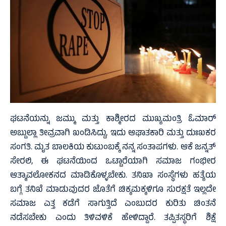
ಘಟನೆಯನ್ನು ಜಮ್ಮು ಮತ್ತು ಕಾಶ್ಮೀರದ ಮುಖ್ಯಮಂತ್ರಿ ಓಮಾರ್
ಅಬ್ದುಲ್ಲಾ ತೀವ್ರವಾಗಿ ಖಂಡಿಸಿದ್ದು, ಇದು ಆಘಾತಕಾರಿ ಮತ್ತು ದುಃಖಕರ
ಸಂಗತಿ. ಮೃತ ಬಾಲಕಿಯ ಕುಟುಂಬಕ್ಕೆ ನನ್ನ ಸಂತಾಪಗಳು. ಆಕೆ ಜನ್ನತ್
ಸೇರಲಿ, ಈ ಘಟನೆಯಿಂದ ಒಟ್ಟಾರೆಯಾಗಿ ಸಮಾಜ ಗಂಭೀರ
ಆತ್ಮಾವಲೋಕನದ ಮಾಡಿಕೊಳ್ಳಬೇಕು. ತನಿಖಾ ಸಂಸ್ಥೆಗಳು ಹತ್ಯೆಯ
ಬಗ್ಗೆ ತನಿಖೆ ಮಾಡುವುದರ ಜೊತೆಗೆ ಚಿಕ್ಕಮಕ್ಕಳಿಗೂ ಸುರಕ್ಷತೆ ಇಲ್ಲದೇ
ಸಮಾಜ ಎತ್ತ ಕಡೆಗೆ ಸಾಗುತ್ತಿದೆ ಎಂಬುದರ ಕುರಿತು ಚಿಂತನೆ
ನಡೆಸಬೇಕು ಎಂದು ತಿಳಿವಳಿಕೆ ಹೇಳಿದ್ದಾರೆ. ತಪ್ಪಿತಸ್ಥರಿಗೆ ಶಿಕ್ಷೆ