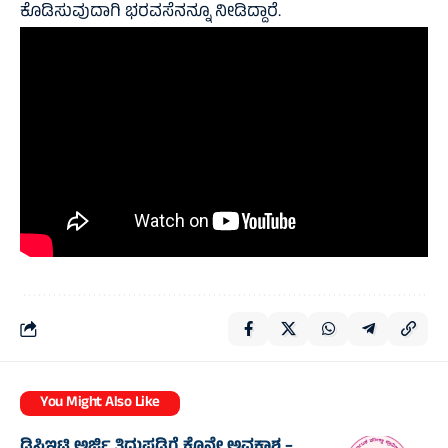
ಕೊಡಿಸುವುದಾಗಿ ಭರವಸೆನನ್ನೂ ನೀಡಿದ್ದಾರೆ.
You Might Also Like
ಡಿಸಿಇಟಿ ಅರ್ಜಿ ತಿದ್ದುಪಡಿಗೆ ಕೊನೇ ಅವಕಾಶ –