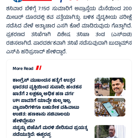
ಶನಿವಾರ ಬೆಳಿಗ್ಗೆ 7:15ರ ಸುಮಾರಿಗೆ ಅಪ್ರಾಪ್ತೆಯ ಮೆನೆಯಿಂದ 200
ಮೀಟರ್ ದೂರದಲ್ಲಿ ಶವ ಪತ್ತೆಯಾಗಿತ್ತು. ಬಳಿಕ ವೈದ್ಯಕೀಯ ಪರೀಕ್ಷೆ
ನಡೆಸಿದ ವೇಳೆ ಅತ್ಯಾಚಾರ ಎಸಗಿ ಕೊಲೆ ಮಾಡಿರುವುದು ಗೊತ್ತಾಗಿದೆ.
ಪ್ರಕರಣದ ತನಿಖೆಗಾಗಿ ವಿಶೇಷ ತನಿಖಾ ತಂಡ (ಎಸ್‌ಐಟಿ)
ರಚಿಸಲಾಗಿದೆ. ಪಾರದರ್ಶಕವಾಗಿ ತನಿಖೆ ನಡೆಸುವುದಾಗಿ ಬುದ್ಗಾಮ್‌ನ
ಎಸ್‌ಪಿ ಹರಿಪ್ರಸಾದ್ ಹೇಳಿದ್ದಾರೆ.
More Read
ಕಾಂಗ್ರೆಸ್‌ ಮುಖಂಡನ ಹತ್ಯೆಗೆ ಉತ್ತರ
ಭಾರತದ ವ್ಯಕ್ತಿಯಿಂದ ಸುಪಾರಿ; ಹಂತಕನ
ಖಾತೆಗೆ 2 ಲಕ್ಷಕ್ಕೂ ಅಧಿಕ ಹಣ ವರ್ಗ
UPI ಪಾವತಿಗೆ ಯಾವ್ದೇ ಶುಲ್ಕ ಇಲ್ಲ,
ವ್ಯಾಪಾರಿಗಳಿಗೂ ಬಹುತೇಕ ವಹಿವಾಟು
ಉಚಿತ: ಹಣಕಾಸು ಸಚಿವಾಲಯ
ಹೇಳಿದ್ದೇನು?
ನನ್ನನ್ನು ಬಿಜೆಪಿಗೆ ಮರಳಿ ಸೇರಿಸುವ ಪ್ರಯತ್ನ
ನಡೆಯುತ್ತಿದೆ: ಈಶ್ವರಪ್ಪ