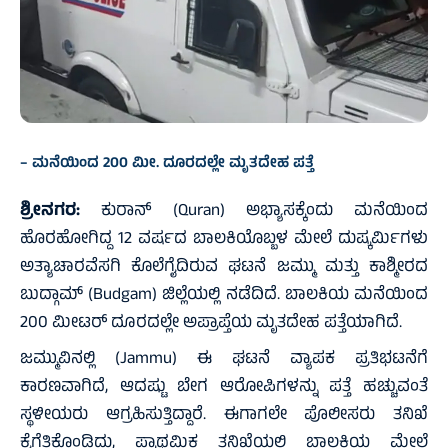
– ಮನೆಯಿಂದ 200 ಮೀ. ದೂರದಲ್ಲೇ ಮೃತದೇಹ ಪತ್ತೆ
ಶ್ರೀನಗರ:
ಕುರಾನ್ (Quran) ಅಭ್ಯಾಸಕ್ಕೆಂದು ಮನೆಯಿಂದ
ಹೊರಹೋಗಿದ್ದ 12 ವರ್ಷದ ಬಾಲಕಿಯೊಬ್ಬಳ ಮೇಲೆ ದುಷ್ಕರ್ಮಿಗಳು
ಅತ್ಯಾಚಾರವೆಸಗಿ ಕೊಲೆಗೈದಿರುವ ಘಟನೆ ಜಮ್ಮು ಮತ್ತು ಕಾಶ್ಮೀರದ
ಬುದ್ಗಾಮ್ (Budgam) ಜಿಲ್ಲೆಯಲ್ಲಿ ನಡೆದಿದೆ. ಬಾಲಕಿಯ ಮನೆಯಿಂದ
200 ಮೀಟರ್ ದೂರದಲ್ಲೇ ಅಪ್ರಾಪ್ತೆಯ ಮೃತದೇಹ ಪತ್ತೆಯಾಗಿದೆ.
ಜಮ್ಮುವಿನಲ್ಲಿ (Jammu) ಈ ಘಟನೆ ವ್ಯಾಪಕ ಪ್ರತಿಭಟನೆಗೆ
ಕಾರಣವಾಗಿದೆ, ಆದಷ್ಟು ಬೇಗ ಆರೋಪಿಗಳನ್ನು ಪತ್ತೆ ಹಚ್ಚುವಂತೆ
ಸ್ಥಳೀಯರು ಆಗ್ರಹಿಸುತ್ತಿದ್ದಾರೆ. ಈಗಾಗಲೇ ಪೊಲೀಸರು ತನಿಖೆ
ಕೈಗೆತ್ತಿಕೊಂಡಿದ್ದು, ಪ್ರಾಥಮಿಕ ತನಿಖೆಯಲ್ಲಿ ಬಾಲಕಿಯ ಮೇಲೆ