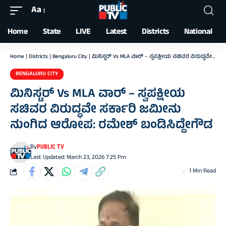
Aa
Font
Resizer
Home
State
LIVE
Latest
Districts
National
Home
|
Districts
|
Bengaluru City
|
ಮಿನಿಸ್ಟರ್ Vs MLA ವಾರ್ – ಸ್ವಪಕ್ಷೀಯ ಸಚಿವರ ವಿರುದ್ಧವೇ ಸರ್ಕಾರಿ ಜಮೀನು ನುಂಗಿದ ಆರೋಪ: ರಮೇಶ್ ಬಂಡಿಸಿದ್ದೇಗೌಡ
BENGALURU CITY
ಮಿನಿಸ್ಟರ್ Vs MLA ವಾರ್ – ಸ್ವಪಕ್ಷೀಯ
ಸಚಿವರ ವಿರುದ್ಧವೇ ಸರ್ಕಾರಿ ಜಮೀನು
ನುಂಗಿದ ಆರೋಪ: ರಮೇಶ್ ಬಂಡಿಸಿದ್ದೇಗೌಡ
By
PUBLIC TV
Last Updated: March 23, 2026 7:25 Pm
1 Min Read