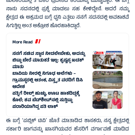
ಹುಲಿಕೆರೆಯಲ್ಲಿ 3 ಎಕರೆ ಪ್ರದೇಶದ ಕೆರೆಯನ್ನು ಮುಚ್ಚಿದ್ದಾರೆ. ಈ ಬಗ್ಗೆ
ನಾನು ಸದನದಲ್ಲಿ ಪ್ರಶ್ನೆ ಮಾಡಲು ಸಹ ಕೇಳಿದ್ದೇನೆ. ಆದರೆ ನಮ್ಮ
ಕ್ಷೇತ್ರದ ಈ ಅಕ್ರಮದ ಬಗ್ಗೆ ಧ್ವನಿ ಎತ್ತಲು ನನಗೆ ಸದನದಲ್ಲಿ ಅವಕಾಶವೆ
ಸಿಗುತ್ತಿಲ್ಲ ಅಂತ ಆಕ್ರೋಶ ಹೊರಹಾಕಿದ್ದಾರೆ.
More Read
ನನಗೆ ಸಚಿವ ಸ್ಥಾನ ನೀಡಲೇಬೇಕು, ಅದನ್ನು
ಬಿಟ್ಟು ಬೇರೆ ಮಾತುಕತೆ ಇಲ್ಲ: ಕೃಷ್ಣಪ್ಪ ಖಡಕ್‌
ಮಾತು
ಬಾವಿಯ ನೀರಲ್ಲಿ ನಿಗೂಢ ಅಲೆಗಳು –
ಗ್ರಾಮಸ್ಥರಲ್ಲಿ ಆತಂಕ, ವಿಸ್ತೃತ ವರದಿಗೆ ಡಿಸಿ
ಆದೇಶ
ಪತ್ನಿಗೆ ರೀಲ್ಸ್ ಹುಚ್ಚು, ಊಟ ಹಾಕದಿದ್ದಕ್ಕೆ
ಕೊಲೆ; ಶವ ಬೆಡ್‌ಶೀಟ್‌ನಲ್ಲಿ ಸುತ್ತಿಟ್ಟು
ಪರಾರಿಯಾಗಿದ್ದ ಪತಿ ಲಾಕ್‌
ಈ ಬಗ್ಗೆ ʻಪಬ್ಲಿಕ್‌ ಟಿವಿʼ ಜೊತೆ ಮಾತಾಡಿದ ಶಾಸಕರು, ನನ್ನ ಕ್ಷೇತ್ರದಲ್ಲಿ
ಸರ್ಕಾರಿ ಜಾಗವನ್ನು ಖಾಸಗಿಯವರ ಹೆಸರಿಗೆ ವರ್ಗಾವಣೆ ಮಾಡಿದ