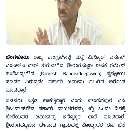
ಬೆಂಗಳೂರು:
ರಾಜ್ಯ ಕಾಂಗ್ರೆಸ್‌ನಲ್ಲಿ ಮತ್ತೆ ಮಿನಿಸ್ಟರ್ ವರ್ಸಸ್
ಎಂಎಲ್‌ಎ ವಾರ್ ಶುರುವಾಗಿದೆ. ಶ್ರೀರಂಗಪಟ್ಟಣ ಶಾಸಕ ರಮೇಶ್
ಬಂಡಿಸಿದ್ದೇಗೌಡ (Ramesh Bandisiddegowda) ಸ್ವಪಕ್ಷೀಯ
ಸಚಿವರ ವಿರುದ್ಧವೇ ಸರ್ಕಾರಿ ಜಮೀನು ನುಂಗಿದ ಆರೋಪ
ಮಾಡಿದ್ದಾರೆ.
ಸಚಿವರು ಒತ್ತಡ ಹಾಕುತ್ತಿದ್ದಾರೆ ಎಂದು ಪಾಂಡವಪುರ ಎಸಿ
ಶ್ರೀನಿವಾಸ್‌ಗೌಡ ಸರ್ಕಾರಿ ದಾಖಲೆಗಳನ್ನು ತಿದ್ದಿ ಒಂದೇ ದಿನಕ್ಕೆ
ಬೇರೆಯವರ ಜಮೀನನ್ನು ಇನ್ನೊಬ್ಬರ ಖಾತೆ ಮಾಡಿದ್ದಾರೆ.
ಶ್ರೀರಂಗಪಟ್ಟಣದ ಬೆಳವಾಡಿ ಗ್ರಾಮದಲ್ಲಿ ಕೋಟ್ಯಂತರ ರೂ. ಬೆಲೆ