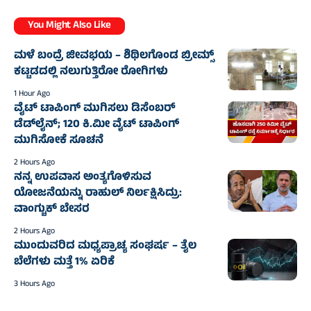
You Might Also Like
ಮಳೆ ಬಂದ್ರೆ ಜೀವಭಯ – ಶಿಥಿಲಗೊಂಡ ಬ್ರೀಮ್ಸ್
ಕಟ್ಟಡದಲ್ಲಿ ನಲುಗುತ್ತಿರೋ ರೋಗಿಗಳು
1 Hour Ago
ವೈಟ್ ಟಾಪಿಂಗ್ ಮುಗಿಸಲು ಡಿಸೆಂಬರ್
ಡೆಡ್‌ಲೈನ್; 120 ಕಿ.ಮೀ ವೈಟ್ ಟಾಪಿಂಗ್
ಮುಗಿಸೋಕೆ ಸೂಚನೆ
2 Hours Ago
ನನ್ನ ಉಪವಾಸ ಅಂತ್ಯಗೊಳಿಸುವ
ಯೋಜನೆಯನ್ನು ರಾಹುಲ್ ನಿರ್ಲಕ್ಷಿಸಿದ್ರು:
ವಾಂಗ್ಚುಕ್ ಬೇಸರ
2 Hours Ago
ಮುಂದುವರಿದ ಮಧ್ಯಪ್ರಾಚ್ಯ ಸಂಘರ್ಷ – ತೈಲ
ಬೆಲೆಗಳು ಮತ್ತೆ 1% ಏರಿಕೆ
3 Hours Ago