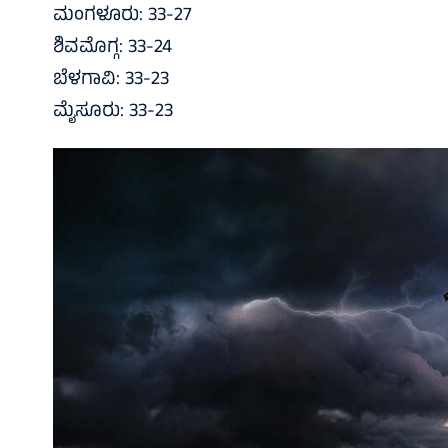
ಮಂಗಳೂರು: 33-27
ಶಿವಮೊಗ್ಗ: 33-24
ಬೆಳಗಾವಿ: 33-23
ಮೈಸೂರು: 33-23