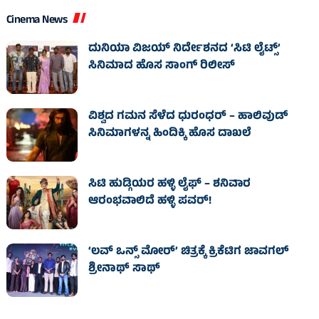
Cinema News
ದುನಿಯಾ ವಿಜಯ್ ನಿರ್ದೇಶನದ ‘ಸಿಟಿ ಲೈಟ್ಸ್’
ಸಿನಿಮಾದ ಹೊಸ ಸಾಂಗ್ ರಿಲೀಸ್
ವಿಶ್ವದ ಗಮನ ಸೆಳೆದ ಧುರಂಧರ್ – ಹಾಲಿವುಡ್‌
ಸಿನಿಮಾಗಳನ್ನ ಹಿಂದಿಕ್ಕಿ ಹೊಸ ದಾಖಲೆ
ಸಿಟಿ ಹುಡ್ಗಿಯರ ಹಳ್ಳಿ ಲೈಫ್‌ – ಶನಿವಾರ
ಆರಂಭವಾಲಿದೆ ಹಳ್ಳಿ ಪವರ್‌!
‘ಲವ್ ಒನ್ಸ್ ಮೋರ್’ ಚಿತ್ರಕ್ಕೆ ಕ್ರಿಕೆಟಿಗ ಜಾವಗಲ್
ಶ್ರೀನಾಥ್ ಸಾಥ್