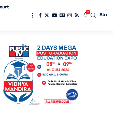
ourt
9
Aa
Font
Resizer