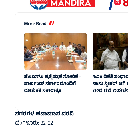
More Read
ಜೆಪಿಎಸ್‌ಸಿ ಪ್ರಶ್ನೆಪತ್ರಿಕೆ ಸೋರಿಕೆ –
ಸಿಎಂ ಡಿಕೆಶಿ ಸಂಧಾನ 
ಜಾರ್ಖಂಡ್‌ ಸರ್ಕಾರದೊಂದಿಗೆ
ನಾನು ಸ್ವೀಕರ್ ಆಗಿ 
ಮಾತುಕತೆ ಸಕಾರಾತ್ಮಕ
ಎಂದ ಟಿಬಿ ಜಯಚಂದ
ನಗರಗಳ ಹವಾಮಾನ ವರದಿ
ಬೆಂಗಳೂರು: 32-22