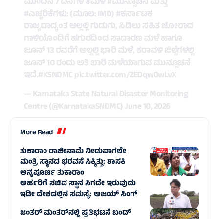
ಮುಂದಿನ 7 ದಿನಗಳ
#ಮಳೆ
#ಮುನ್ಸೂಚನೆ
ಮತ್ತು
#ಎಚ್ಚರಿಕೆಗಳು
: (ಮೂಲ: IMD)
#ಕರ್ನಾಟಕ
ರಾಜ್ಯದಾದ್ಯಂತ ಅಲ್ಲಲ್ಲಿ ಗುಡುಗು, ಸಿಡಿಲು ಸಹಿತ ಜೋರಾದ
ಗಾಳಿಯೊಂದಿಗೆ ಹಗುರದಿಂದ ಸಾದಾರಣ ಮಳೆ ಹಾಗೂ
ಜೂನ್ 13 ರವರೆಗೆ ಅಲ್ಲಲ್ಲಿ ಭಾರಿ ಮಳೆ, ಕರಾವಳಿ ಜಿಲ್ಲೆಗಳಲ್ಲಿ
ಜೂನ್ 10 ರಂದು ಅತಿ ಭಾರಿ ಮಳೆಯಾಗುವ ಮುನ್ಸೂಚನೆ
ಇದೆ.
#KSNDMC
pic.twitter.com/2EDqw0wLvX
— Karnataka State Natural Disaster Monitoring
Centre (@KarnatakaSNDMC)
June 10, 2026
More Read
ತುಕಾರಾಂ ರಾಜೀನಾಮೆ ನೀಡುವಾಗಲೇ
ಮಂತ್ರಿ ಸ್ಥಾನದ ಭರವಸೆ ಸಿಕ್ಕಿತ್ತು: ಶಾಸಕಿ
ಅನ್ನಪೂರ್ಣ ತುಕಾರಾಂ
ಅರ್ಹರಿಗೆ ಸಚಿವ ಸ್ಥಾನ ಸಿಗದೇ ಇರುವುದು
ಇಡೀ ದೇಶದಲ್ಲಿನ ಸಮಸ್ಯೆ: ಅಜಯ್ ಸಿಂಗ್
ಜಂತರ್ ಮಂತರ್‌ನಲ್ಲಿ ಪ್ರತಿಭಟನೆ ಬಂದ್‌