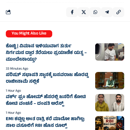
You Might Also Like
ಕೊಚ್ಚಿ | ವಿಮಾನ ಇಳಿಯುವಾಗ ತುರ್ತು
ನಿರ್ಗಮನ ದ್ವಾರ ತೆರೆಯಲು ಪ್ರಯಾಣಿಕ ಯತ್ನ –
ಮುಂದೇನಾಯ್ತು?
33 Minutes Ago
ಪರಿಷತ್ ಸಭಾಪತಿ ಸ್ಥಾನಕ್ಕೆ ಬಸವರಾಜ ಹೊರಟ್ಟಿ
ರಾಜೀನಾಮೆ ಸಲ್ಲಿಕೆ
1 Hour Ago
ವರ್ಕ್ ಫ್ರಂ ಹೋಮ್ ಹೆಸರಲ್ಲಿ ಜನರಿಗೆ ಕೋಟಿ
ಕೋಟಿ ವಂಚನೆ – ದಂಪತಿ ಅರೆಸ್ಟ್
1 Hour Ago
EMI ಕಟ್ಟಿಲ್ಲ ಅಂತ ರಾತ್ರಿ ಕರೆ ಮಾಡೋ ಹಾಗಿಲ್ಲ;
ಸಾಲ ವಸೂಲಿಗೆ RBI ಹೊಸ ರೂಲ್ಸ್