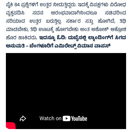
ಪೈಕಿ 84 ಪ್ರಶ್ನೆಗಳಿಗೆ ಉತ್ತರ ನೀಡುತ್ತಿದ್ದರು. ಇದಕ್ಕೆ ವಿಪಕ್ಷಗಳು ವಿರೋಧ
ವ್ಯಕ್ತಪಡಿಸಿ ಸದನ ಆರಂಭವಾದಾಗಿನಿಂದಲೂ ಸಚಿವರಿಂದ
ಸರಿಯಾದ ಉತ್ತರ ಬರುತ್ತಿಲ್ಲ. ಸರ್ಕಾರ ಸತ್ತು ಹೋಗಿದೆ, ತಿಥಿ
ಮಾಡಬೇಕು, ತಿಥಿ ಊಟಕ್ಕೆ ಹೋಗಬೇಕು ಅಂತ ಅಶೋಕ್ ಆಕ್ರೋಶ
ಹೊರ ಹಾಕಿದರು
. ಇದನ್ನೂ ಓದಿ:
ದುಬೈನಲ್ಲಿ ಲ್ಯಾಂಡಿಂಗ್‌ಗೆ ಸಿಗದ
ಅನುಮತಿ – ಬೆಂಗಳೂರಿಗೆ ಎಮಿರೇಟ್ಸ್ ವಿಮಾನ ವಾಪಸ್‌