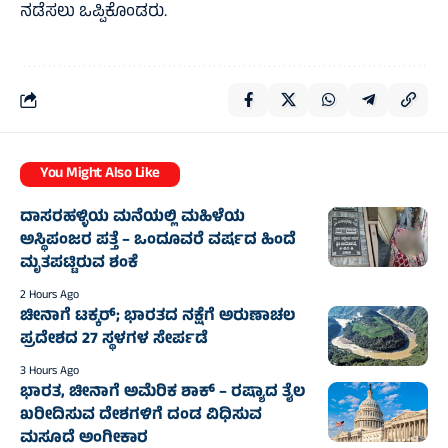
ನಡೆಸಲು ಒಪ್ಪಿಕೊಂಡರು.
You Might Also Like
ದಾಸರಹಳ್ಳಿಯ ಮನೆಯಲ್ಲಿ ಮಹಿಳೆಯ
ಅಸ್ಥಿಪಂಜರ ಪತ್ತೆ – ಒಂದೂವರೆ ವರ್ಷದ ಹಿಂದೆ
ಮೃತಪಟ್ಟಿರುವ ಶಂಕೆ
2 Hours Ago
ಚೀನಾಗೆ ಟಕ್ಕರ್‌; ಭಾರತದ ನಕ್ಷೆಗೆ ಅರುಣಾಚಲ
ಪ್ರದೇಶದ 27 ಸ್ಥಳಗಳ ಸೇರ್ಪಡೆ
3 Hours Ago
ಭಾರತ, ಚೀನಾಗೆ ಅಮೆರಿಕ ಶಾಕ್‌ – ರಷ್ಯಾದ ತೈಲ
ಖರೀದಿಸುವ ದೇಶಗಳಿಗೆ ದಂಡ ವಿಧಿಸುವ
ಮಸೂದೆ ಅಂಗೀಕಾರ