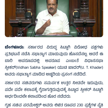
ಬೆಂಗಳೂರು:
ಸರ್ಕಾರದ ವಿರುದ್ಧ ಸಿಟ್ಟಾಗಿ ವಿರೋಧ ಪಕ್ಷಗಳು
ಪ್ರತಿಭಟನೆ ನಡೆಸಿ ಸಭಾತ್ಯಾಗ ಮಾಡುವುದು ಹೊಸದೆನಲ್ಲ. ಆದರೆ ಈ
ಬಾರಿ ಅಪರೂಪದಲ್ಲಿ ಅಪರೂಪ ಎಂಬಂತೆ ವಿಧಾನಸಭಾ
ಸ್ಪೀಕರ್‌(Vidhan Sabha Speaker) ಯುಟಿ ಖಾದರ್‌(U. T. Khader)
ಅವರು ಸಭಾತ್ಯಾಗ ಮಾಡಿದ ಅಚ್ಚರಿಯ ಪ್ರಸಂಗ ನಡೆದಿದೆ.
ಸರ್ಕಾರದ ಸಚಿವರುಗಳು ಸಮರ್ಪಕ ಉತ್ತರ ನೀಡದೇ ಇರುವುದು,
ಪದೇ ಪದೇ ಕಲಾಪಕ್ಕೆ ಗೈರಾಗುತ್ತಿರುವುದಕ್ಕೆ ಸಿಟ್ಟಾದ ಸ್ಪೀಕರ್‌ ಸಿಟ್ಟಾಗಿ
ಅರ್ಧದಿಂದಲೇ ಕಲಾಪದಿಂದ ಹೊರ ನಡೆದರು.
ಗೃಹ ಸಚಿವ ಪರಮೇಶ್ವರ್‌ ಅವರು ಲಿಖಿತ ರೂಪದ 230 ಪ್ರಶ್ನೆಗಳ ಪೈಕಿ