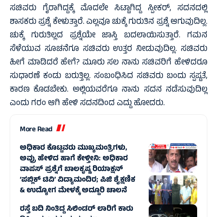
ಸಚಿವರು ಗೈರಾಗಿದ್ದಕ್ಕೆ ಮೊದಲೇ ಸಿಟ್ಟಾಗಿದ್ದ ಸ್ಪೀಕರ್‌, ಸದನದಲ್ಲಿ
ಶಾಸಕರು ಪ್ರಶ್ನೆ ಕೇಳುತ್ತಾರೆ. ಎಲ್ಲವೂ ಚುಕ್ಕೆ ಗುರುತಿನ ಪ್ರಶ್ನೆ ಆಗುವುದಿಲ್ಲ.
ಚುಕ್ಕೆ ಗುರುತಿಲ್ಲದ ಪ್ರಶ್ನೆಯೇ ಜಾಸ್ತಿ ಬದಲಾಯಿಸುತ್ತಾರೆ. ಗಮನ
ಸೆಳೆಯುವ ಸೂಚನೆಗೂ ಸಚಿವರು ಉತ್ತರ ನೀಡುವುದಿಲ್ಲ. ಸಚಿವರು
ಹೀಗೆ ಮಾಡಿದರೆ ಹೇಗೆ? ಮೂರು ಸಲ ನಾನು ಸಚಿವರಿಗೆ ಹೇಳಿದರೂ
ಸುಧಾರಣೆ ಕಂಡು ಬರುತ್ತಿಲ್ಲ. ಸಂಬಂಧಿಸಿದ ಸಚಿವರು ಬಂದು ಸ್ಪಷ್ಟತೆ,
ಕಾರಣ ಕೊಡಬೇಕು. ಅಲ್ಲಿಯವರೆಗೂ ನಾನು ಸದನ ನಡೆಸುವುದಿಲ್ಲ
ಎಂದು ಗರಂ ಆಗಿ ಹೇಳಿ ಸದನದಿಂದ ಎದ್ದು ಹೋದರು.
More Read
ಅಧಿಕಾರ ಕೊಟ್ಟವರು ಮುಖ್ಯಮಂತ್ರಿಗಳು,
ಅವ್ರು ಹೇಳಿದ ಹಾಗೆ ಕೇಳ್ತೀನಿ: ಅಧಿಕಾರ
ವಾಪಸ್ ಪ್ರಶ್ನೆಗೆ ಬಾಲಕೃಷ್ಣ ರಿಯಾಕ್ಷನ್
‘ಪಬ್ಲಿಕ್ ಟಿವಿ’ ವಿದ್ಯಾಮಂದಿರ; ಪಿಜಿ ಶೈಕ್ಷಣಿಕ
& ಉದ್ಯೋಗ ಮೇಳಕ್ಕೆ ಅದ್ದೂರಿ ಚಾಲನೆ
ರಸ್ತೆ ಬದಿ ನಿಂತಿದ್ದ ಸಿಲಿಂಡರ್ ಲಾರಿಗೆ ಕಾರು