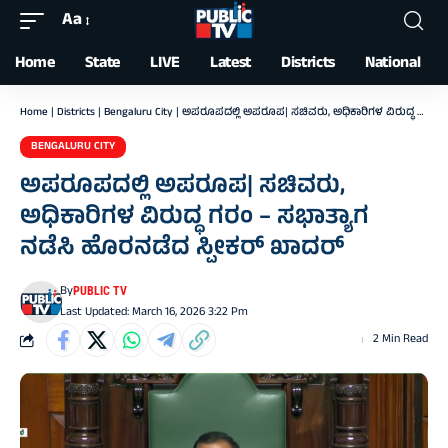
Aa
Font
Resizer
Home
State
LIVE
Latest
Districts
National
Home
|
Districts
|
Bengaluru City
|
ಅಪರೂಪದಲ್ಲಿ ಅಪರೂಪ| ಸಚಿವರು, ಅಧಿಕಾರಿಗಳ ವಿರುದ್ಧ ಗರಂ – ಸಭಾತ್ಯಾಗ ನಡೆಸಿ ಹೊರನಡೆದ ಸ್ಪೀಕರ್‌ ಖಾದರ್‌
BENGALURU CITY
ಅಪರೂಪದಲ್ಲಿ ಅಪರೂಪ| ಸಚಿವರು,
ಅಧಿಕಾರಿಗಳ ವಿರುದ್ಧ ಗರಂ – ಸಭಾತ್ಯಾಗ
ನಡೆಸಿ ಹೊರನಡೆದ ಸ್ಪೀಕರ್‌ ಖಾದರ್‌
By
PUBLIC TV
Last Updated: March 16, 2026 3:22 Pm
2 Min Read