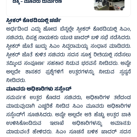
ಡಿಕ್ಕಿ – ಮೂವರು ದುರ್ಮರಣ
ಸ್ಪೀಕರ್‌ ಕೊಠಡಿಯಲ್ಲಿ ಚರ್ಚೆ
ಅರ್ಧದಿಂದ ಎದ್ದು ಹೋದ ಬೆನ್ನಲ್ಲೇ ಸ್ಪೀಕರ್ ಕೊಠಡಿಯಲ್ಲಿ ಸಿಎಂ,
ಸಚಿವರು, ವಿಪಕ್ಷ ನಾಯಕರು ಯುಟಿ ಖಾದರ್‌ ಬಳಿ ಸಭೆ ನಡೆಸಿದರು.
ಸ್ಪೀಕರ್ ಜೊತೆ ಖುದ್ದು ಸಿಎಂ ಸಿದ್ದರಾಮಯ್ಯ ಸಂಧಾನ ಮಾಡಿದರು.
ಸ್ಪೀಕರ್ ಜೊತೆ ಕುಳಿತ ಸಚಿವರು ಸದನ ಸೂಕ್ತ ರೀತಿಯಲ್ಲಿ ನಡೆಸಲು
ತಮ್ಮಿಂದ ಸಂಪೂರ್ಣ ಸಹಕಾರ ನಿಡುವ ಭರವಸೆ ನೀಡಿದರು. ಅಷ್ಟೇ
ಅಲ್ಲದೇ ಶಾಸಕರ ಪ್ರಶ್ನೆಗಳಿಗೆ ಉತ್ತರಗಳನ್ನು ನೀಡುವ ಸ್ಪಷ್ಟನೆ
ನೀಡಿದರು.
ಮೂವರು ಅಧಿಕಾರಿಗಳು ಸಸ್ಪೆಂಡ್‌
ಸಮರ್ಪಕ ಉತ್ತರ ಕೊಡದ ಸಚಿವರು, ಅಧಿಕಾರಿಗಳ ತಲೆದಂಡ
ಮಾಡುವುದಾಗಿ ಎಚ್ಚರಿಕೆ ನೀಡಿದ ಸಿಎಂ ಮೂವರು ಅಧಿಕಾರಿಗಳ
ಸಸ್ಪೆಂಡ್‌ಗೆ ಸೂಚಿಸಿದರು. ಅಷ್ಟೇ ಅಲ್ಲದೇ ಅತಿ ಹೆಚ್ಚು ಉತ್ತರ ಬಾಕಿ
ಉಳಿಸಿಕೊಂಡಿರುವ ಇಲಾಖೆ ಅಧಿಕಾರಿಗಳನ್ನು ಅಮಾನತು
ಮಾಡುವಂತೆ ಹೇಳಿದರು. ಸಿಎಂ ಸೂಚನೆ ಬಳಿಕ ಖಾದರ್ ಸದನ