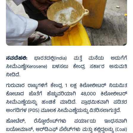
ನವದೆಹಲಿ:
ಭಾರತದಲ್ಲಿ(India) ಮತ್ತೆ ಮನೆಯ ಅಡುಗೆಗೆ
ಸೀಮೆಎಣ್ಣೆ(Kerosene) ಬಳಸಲು ಕೇಂದ್ರ ಸರ್ಕಾರ ಅನುಮತಿ
ನೀಡಿದೆ.
ಗುರುವಾರ ರಾಜ್ಯಗಳಿಗೆ ಕೇಂದ್ರ 1 ಲಕ್ಷ ಕಿಲೋಲೀಟರ್‌ ನಿಯಮಿತ
ಕೋಟಾದ ಜೊತೆಗೆ ಹೆಚ್ಚುವರಿಯಾಗಿ 48,000 ಕಿಲೋಲೀಟರ್
ಸೀಮೆಎಣ್ಣೆಯನ್ನು ಹಂಚಿಕೆ ಮಾಡಿದೆ. ಪ್ರಾಥಮಿಕವಾಗಿ ಪಡಿತರ
ಅಂಗಡಿಗಳ (PDS) ಮೂಲಕ ಸೀಮೆಎಣ್ಣೆಯನ್ನು ವಿತರಿಸಲಾಗುತ್ತದೆ.
ಹೋಟೆಲ್‌, ರೆಸ್ಟೋರೆಂಟ್‌ಗಳು ಪರ್ಯಾಯ ಇಂಧನವಾಗಿ
ಬಯೋಮಾಸ್, ಆರ್‌ಡಿಎಫ್ ಪೆಲೆಟ್‌ಗಳು ಮತ್ತು ಕಲ್ಲಿದ್ದಲನ್ನು (Coal)