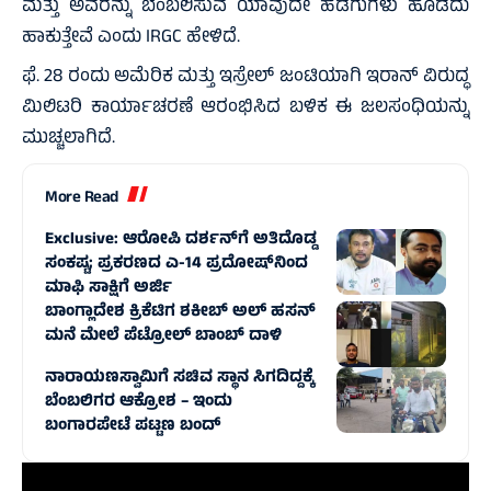
ಮತ್ತು ಅವರನ್ನು ಬೆಂಬಲಿಸುವ ಯಾವುದೇ ಹಡಗುಗಳು ಹೊಡೆದು
ಹಾಕುತ್ತೇವೆ ಎಂದು IRGC ಹೇಳಿದೆ.
ಫೆ. 28 ರಂದು ಅಮೆರಿಕ ಮತ್ತು ಇಸ್ರೇಲ್ ಜಂಟಿಯಾಗಿ ಇರಾನ್‌ ವಿರುದ್ಧ
ಮಿಲಿಟರಿ ಕಾರ್ಯಾಚರಣೆ ಆರಂಭಿಸಿದ ಬಳಿಕ ಈ ಜಲಸಂಧಿಯನ್ನು
ಮುಚ್ಚಲಾಗಿದೆ.
More Read
Exclusive: ಆರೋಪಿ ದರ್ಶನ್‌ಗೆ ಅತಿದೊಡ್ಡ
ಸಂಕಷ್ಟ; ಪ್ರಕರಣದ ಎ-14 ಪ್ರದೋಷ್‌ನಿಂದ
ಮಾಫಿ ಸಾಕ್ಷಿಗೆ ಅರ್ಜಿ
ಬಾಂಗ್ಲಾದೇಶ ಕ್ರಿಕೆಟಿಗ ಶಕೀಬ್‌ ಅಲ್‌ ಹಸನ್‌
ಮನೆ ಮೇಲೆ ಪೆಟ್ರೋಲ್‌ ಬಾಂಬ್‌ ದಾಳಿ
ನಾರಾಯಣಸ್ವಾಮಿಗೆ ಸಚಿವ ಸ್ಥಾನ ಸಿಗದಿದ್ದಕ್ಕೆ
ಬೆಂಬಲಿಗರ ಆಕ್ರೋಶ – ಇಂದು
ಬಂಗಾರಪೇಟೆ ಪಟ್ಟಣ ಬಂದ್‌