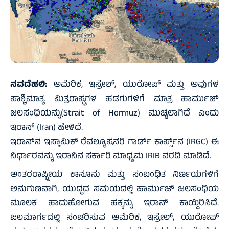
ನವದೆಹಲಿ:
ಅಮೆರಿಕ, ಇಸ್ರೇಲ್, ಯುರೋಪ್ ಮತ್ತು ಅವುಗಳ
ಪಾಶ್ಚಿಮಾತ್ಯ ಮಿತ್ರರಾಷ್ಟ್ರಗಳ ಹಡಗುಗಳಿಗೆ ಮಾತ್ರ ಹಾರ್ಮುಜ್
ಜಲಸಂಧಿಯನ್ನು(Strait of Hormuz) ಮುಚ್ಚಲಾಗಿದೆ ಎಂದು
ಇರಾನ್‌ (Iran) ಹೇಳಿದೆ.
ಇರಾನ್‌ನ ಇಸ್ಲಾಮಿಕ್ ರೆವಲ್ಯೂಷನರಿ ಗಾರ್ಡ್ ಕಾರ್ಪ್ಸ್‌ನ (IRGC) ಈ
ನಿರ್ಧಾರವನ್ನು ಇರಾನಿನ ಸರ್ಕಾರಿ ಮಾಧ್ಯಮ IRIB ವರದಿ ಮಾಡಿದೆ.
ಅಂತರರಾಷ್ಟ್ರೀಯ ಕಾನೂನು ಮತ್ತು ಸಂಬಂಧಿತ ನಿರ್ಣಯಗಳಿಗೆ
ಅನುಗುಣವಾಗಿ, ಯುದ್ಧದ ಸಮಯದಲ್ಲಿ ಹಾರ್ಮುಜ್ ಜಲಸಂಧಿಯ
ಮೂಲಕ ಹಾದುಹೋಗುವ ಹಕ್ಕನ್ನು ಇರಾನ್ ಕಾಯ್ದಿರಿಸಿದೆ.
ಜಲಮಾರ್ಗದಲ್ಲಿ ಸಂಚರಿಸುವ ಅಮೆರಿಕ, ಇಸ್ರೇಲ್, ಯುರೋಪ್