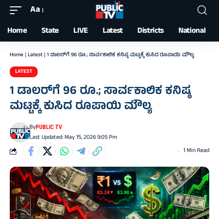
Aa
Font
Resizer
Home
State
LIVE
Latest
Districts
National
Home
|
Latest
|
1 ಡಾಲರ್‌ಗೆ 96 ರೂ.; ಸಾರ್ವಕಾಲಿಕ ಕನಿಷ್ಠ ಮಟ್ಟಕ್ಕೆ ಕುಸಿದ ರೂಪಾಯಿ ಮೌಲ್ಯ
LATEST
1 ಡಾಲರ್‌ಗೆ 96 ರೂ.; ಸಾರ್ವಕಾಲಿಕ ಕನಿಷ್ಠ
ಮಟ್ಟಕ್ಕೆ ಕುಸಿದ ರೂಪಾಯಿ ಮೌಲ್ಯ
By
PUBLIC TV
Last Updated: May 15, 2026 9:05 Pm
1 Min Read