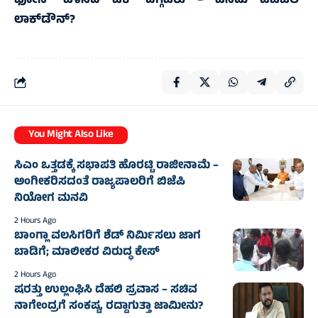
ಫೋನ್‌ ಬಳಸಿದ ಟೆಕ್‌ ದಿಗ್ಗಜರು – ಏನಿದು ಡಿಜಿಟಲ್‌
ಲಾಕ್‌ಡೌನ್‌?
You Might Also Like
ಸಿಎಂ ಒತ್ತಡಕ್ಕೆ ಸಭಾಪತಿ ಹೊರಟ್ಟಿ ರಾಜೀನಾಮೆ –
ಅಂಗೀಕರಿಸದಂತೆ ರಾಜ್ಯಪಾಲರಿಗೆ ಬಿಜೆಪಿ
ನಿಯೋಗ ಮನವಿ
2 Hours Ago
ಬಾಂಗ್ಲಾ ವಲಸಿಗರಿಗೆ ಶೆಡ್ ನಿರ್ಮಿಸಲು ಜಾಗ
ಬಾಡಿಗೆ; ಮಾಲೀಕರ ವಿರುದ್ಧ ಕೇಸ್
2 Hours Ago
ಷರತ್ತು ಉಲ್ಲಂಘಿಸಿ ದೆಹಲಿ ಪ್ರವಾಸ – ಸಚಿವ
ನಾಗೇಂದ್ರಗೆ ಸಂಕಷ್ಟ, ರದ್ದಾಗುತ್ತಾ ಜಾಮೀನು?