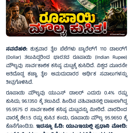
ನವದೆಹಲಿ:
ಶುಕ್ರವಾರ ತೈಲ ಬೆಲೆಗಳು ಬ್ಯಾರೆಲ್‌ಗೆ 110 ಡಾಲರ್‌ಗೆ
(Dollar) ತಲುಪಿದ್ದರಿಂದ ಭಾರತದ ರೂಪಾಯಿ (Indian Rupee)
ಮೌಲ್ಯವು ಸಾರ್ವಕಾಲಿಕ ಕನಿಷ್ಠ ಮಟ್ಟಕ್ಕೆ ಕುಸಿದಿದೆ. ವಿಶ್ವದ ಮೂರನೇ
ಅತಿದೊಡ್ಡ ಕಚ್ಚಾ ತೈಲ ಆಮದುದಾರರ ಆರ್ಥಿಕ ಸವಾಲುಗಳನ್ನು
ತೀವ್ರಗೊಳಿಸಿದೆ.
ರೂಪಾಯಿ ಮೌಲ್ಯವು ಯುಎಸ್ ಡಾಲರ್ ಎದುರು 0.4% ರಷ್ಟು
ಕುಸಿದು, 96.1350 ಕ್ಕೆ ತಲುಪಿದೆ. ಹಿಂದಿನ ವಹಿವಾಟಿನಲ್ಲಿ ದಾಖಲಾಗಿದ್ದ
95.9575 ರ ಸಾರ್ವಕಾಲಿಕ ಕನಿಷ್ಠ ಮಟ್ಟವನ್ನು ಮೀರಿದೆ. ವಾರದಿಂದ
ವಾರಕ್ಕೆ ಶೇ.1.5 ರಷ್ಟು ಕುಸಿತ ಕಂಡು, ರೂಪಾಯಿ ಮೌಲ್ಯ 95.9650 ಕ್ಕೆ
ಕೊನೆಗೊಂಡಿತು.
ಇದನ್ನೂ ಓದಿ:
ಯುಎಇಯಲ್ಲಿ ಪ್ರಧಾನಿ ಮೋದಿ: