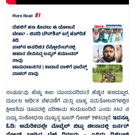
More Read
ದೆಹಲಿಗೆ ಹಣ ಕೊಡಲು ಈ ಯೋಜನೆ
ಬೇಕಾ? – ಬಿಡದಿ ಟೌನ್‌ಶಿಪ್‌ ಬಗ್ಗೆ ಹೆಚ್‌ಡಿಕೆ
ಕಿಡಿ
ಪಾಕ್‌ನ ಅಪರಿಚಿತ ರೆಸ್ಟೋರೆಂಟ್‌ನಲ್ಲಿ
ಆಹಾರ ಸೇವಿಸಿದ್ದ ಲಷ್ಕರ್‌ ಕಮಾಂಡರ್‌
ಸಾವು
ಚಾಮರಾಜನಗರ | ಕಾಡಾನೆ ದಾಳಿಗೆ ಫಾರೆಸ್ಟ್
ವಾಚರ್ ಸಾವು
ಸಂಘರ್ಷವು ಹೆಚ್ಚು ಕಾಲ ಮುಂದುವರಿದಂತೆ ಹೆಚ್ಚಿನ ಹಣದುಬ್ಬರ,
ದುರ್ಬಲ ಆರ್ಥಿಕ ಬೆಳವಣಿಗೆ ಮತ್ತು ಬಾಹ್ಯ ಸಮತೋಲನಗಳಲ್ಲಿನ
ಕ್ಷೀಣತೆಯ ರೂಪದಲ್ಲಿ ಪರಿಣಾಮ ಕಂಡುಬಂದಿದೆ ಎಂದು ANZ ನ
ಏಷ್ಯಾ ಸಂಶೋಧನಾ ಮುಖ್ಯಸ್ಥ ಖೂನ್ ಗೋಹ್ ತಿಳಿಸಿದ್ದಾರೆ.
ಇದನ್ನೂ
ಓದಿ:
ಅಮೆರಿಕದಲ್ಲೇ ಮೊಬೈಲ್‌ ಬಿಟ್ಟು ಚೀನಾದಲ್ಲಿ ಬರ್ನರ್‌