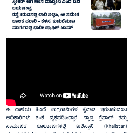
ಸ್ವೀಕರ್ ಆಗಿ ಕೆಲಸ ಮಾಡ್ತೀನಿ ಎಂದ ಟಿಬಿ
ಜಯಚಂದ್ರ
ರಸ್ತೆ ತಿರುವಿನಲ್ಲಿ ಲಾರಿ ನಿಲ್ಲಿಸಿ, ಕೀ ಸಮೇತ
ಚಾಲಕ ಪರಾರಿ – ಕಳಸ, ಕುದುರೆಮುಖ
ಮಾರ್ಗದಲ್ಲಿ‌ ಭಾರೀ ಟ್ರಾಫಿಕ್‌ ಜಾಮ್
ಈ ದಾಳಿಯ ಹಿಂದೆ ಉಗ್ರಗಾಮಿಗಳ ಕೈವಾಡ ಇರಬಹುದೆಂಬ
ಅಧಿಕಾರಿಗಳು ಶಂಕೆ ವ್ಯಕ್ತಪಡಿಸಿದ್ದಾರೆ. ನ್ಯಾನ್ಸಿ ಗ್ರೆವಾಲ್ ತಮ್ಮ
ಸಾಮಾಜಿಕ ಜಾಲತಾಣಗಳಲ್ಲಿ ಖಲಿಸ್ತಾನಿ (Khalistan)