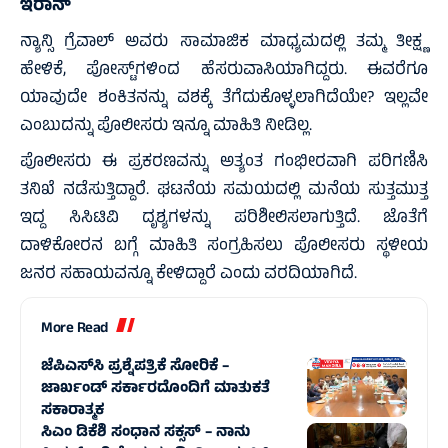
ಇರಾನ್‌
ನ್ಯಾನ್ಸಿ ಗ್ರೆವಾಲ್ ಅವರು ಸಾಮಾಜಿಕ ಮಾಧ್ಯಮದಲ್ಲಿ ತಮ್ಮ ತೀಕ್ಷ್ಣ
ಹೇಳಿಕೆ, ಪೋಸ್ಟ್​ಗಳಿಂದ ಹೆಸರುವಾಸಿಯಾಗಿದ್ದರು. ಈವರೆಗೂ
ಯಾವುದೇ ಶಂಕಿತನನ್ನು ವಶಕ್ಕೆ ತೆಗೆದುಕೊಳ್ಳಲಾಗಿದೆಯೇ? ಇಲ್ಲವೇ
ಎಂಬುದನ್ನು ಪೊಲೀಸರು ಇನ್ನೂ ಮಾಹಿತಿ ನೀಡಿಲ್ಲ.
ಪೊಲೀಸರು ಈ ಪ್ರಕರಣವನ್ನು ಅತ್ಯಂತ ಗಂಭೀರವಾಗಿ ಪರಿಗಣಿಸಿ
ತನಿಖೆ ನಡೆಸುತ್ತಿದ್ದಾರೆ. ಘಟನೆಯ ಸಮಯದಲ್ಲಿ ಮನೆಯ ಸುತ್ತಮುತ್ತ
ಇದ್ದ ಸಿಸಿಟಿವಿ ದೃಶ್ಯಗಳನ್ನು ಪರಿಶೀಲಿಸಲಾಗುತ್ತಿದೆ. ಜೊತೆಗೆ
ದಾಳಿಕೋರನ ಬಗ್ಗೆ ಮಾಹಿತಿ ಸಂಗ್ರಹಿಸಲು ಪೊಲೀಸರು ಸ್ಥಳೀಯ
ಜನರ ಸಹಾಯವನ್ನೂ ಕೇಳಿದ್ದಾರೆ ಎಂದು ವರದಿಯಾಗಿದೆ.
More Read
ಜೆಪಿಎಸ್‌ಸಿ ಪ್ರಶ್ನೆಪತ್ರಿಕೆ ಸೋರಿಕೆ –
ಜಾರ್ಖಂಡ್‌ ಸರ್ಕಾರದೊಂದಿಗೆ ಮಾತುಕತೆ
ಸಕಾರಾತ್ಮಕ
ಸಿಎಂ ಡಿಕೆಶಿ ಸಂಧಾನ ಸಕ್ಸಸ್‌ – ನಾನು