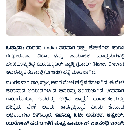
ಒಟ್ಟಾವಾ:
ಭಾರತದ (India) ಪರವಾಗಿ ತೀಕ್ಷ್ಣ ಹೇಳಿಕೆಗಳು ಹಾಗೂ
ಗಂಭೀರವಾದ ವಿಚಾರಗಳನ್ನು ಸಾಮಾಜಿಕ ಮಾಧ್ಯಮಗಳಲ್ಲಿ
ಹಂಚಿಕೊಳ್ಳುತ್ತಿದ್ದ ಯೂಟ್ಯೂಬರ್​ ನ್ಯಾನ್ಸಿ ಗ್ರೆವಾಲ್​ (Nancy Grewal)
ಅವರನ್ನು ಕೆನಡಾದಲ್ಲಿ (Canada) ಹತ್ಯೆ ಮಾಡಲಾಗಿದೆ.
ಮಂಗಳವಾರ ರಾತ್ರಿ ನ್ಯಾನ್ಸಿ ಅವರ ಮೇಲೆ ಹಲ್ಲೆ ನಡೆಸಲಾಗಿದೆ. ಈ ವೇಳೆ
ಹರಿತವಾದ ಆಯುಧಗಳಿಂದ ಅವರನ್ನು ಇರಿಯಲಾಗಿದೆ. ತೀವ್ರವಾಗಿ
ಗಾಯಗೊಂಡಿದ್ದ ಅವರನ್ನು ಅಲ್ಲಿನ ಆಸ್ಪತ್ರೆಗೆ ದಾಖಲಿಸಲಾಗಿತ್ತು.
ಚಿಕಿತ್ಸೆಯ ವೇಳೆ ಅವರು ಸಾವನ್ನಪ್ಪಿದ್ದಾರೆ ಎಂದು ಕೆನಡಾದ
ಅಧಿಕಾರಿಗಳು ತಿಳಿಸಿದ್ದಾರೆ.
ಇದನ್ನೂ ಓದಿ:
ಅಮೆರಿಕ, ಇಸ್ರೇಲ್‌,
ಯುರೋಪ್‌ ಹಡಗುಗಳಿಗೆ ಮಾತ್ರ ಹಾರ್ಮುಜ್ ಜಲಸಂಧಿ ಬಂದ್‌: