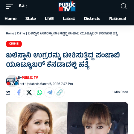
Aa
Font
Resizer
Home
State
LIVE
Latest
Districts
National
Home
|
Crime
|
ಖಲಿಸ್ತಾನಿ ಉಗ್ರರನ್ನು ಟೀಕಿಸುತ್ತಿದ್ದ ಪಂಜಾಬಿ ಯೂಟ್ಯೂಬರ್​ ಕೆನಡಾದಲ್ಲಿ ಹತ್ಯೆ
CRIME
ಖಲಿಸ್ತಾನಿ ಉಗ್ರರನ್ನು ಟೀಕಿಸುತ್ತಿದ್ದ ಪಂಜಾಬಿ
ಯೂಟ್ಯೂಬರ್​ ಕೆನಡಾದಲ್ಲಿ ಹತ್ಯೆ
By
PUBLIC TV
Last Updated: March 5, 2026 7:47 Pm
1 Min Read