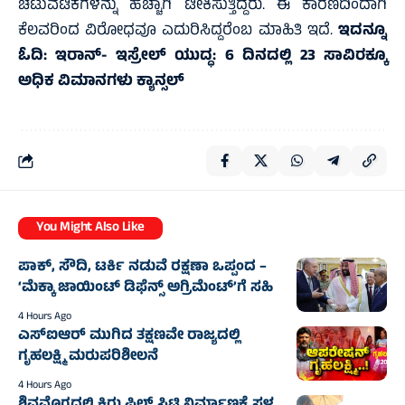
ಚಟುವಟಿಕೆಗಳನ್ನು ಹೆಚ್ಚಾಗಿ ಟೀಕಿಸುತ್ತಿದ್ದರು. ಈ ಕಾರಣದಿಂದಾಗಿ
ಕೆಲವರಿಂದ ವಿರೋಧವೂ ಎದುರಿಸಿದ್ದರೆಂಬ ಮಾಹಿತಿ ಇದೆ.
ಇದನ್ನೂ
ಓದಿ:
ಇರಾನ್- ಇಸ್ರೇಲ್ ಯುದ್ಧ: 6 ದಿನದಲ್ಲಿ 23 ಸಾವಿರಕ್ಕೂ
ಅಧಿಕ ವಿಮಾನಗಳು ಕ್ಯಾನ್ಸಲ್
You Might Also Like
ಪಾಕ್, ಸೌದಿ, ಟರ್ಕಿ ನಡುವೆ ರಕ್ಷಣಾ ಒಪ್ಪಂದ –
‘ಮೆಕ್ಕಾ ಜಾಯಿಂಟ್ ಡಿಫೆನ್ಸ್ ಅಗ್ರಿಮೆಂಟ್’ಗೆ ಸಹಿ
4 Hours Ago
ಎಸ್‌ಐಆರ್ ಮುಗಿದ ತಕ್ಷಣವೇ ರಾಜ್ಯದಲ್ಲಿ
ಗೃಹಲಕ್ಷ್ಮಿ ಮರುಪರಿಶೀಲನೆ
4 Hours Ago