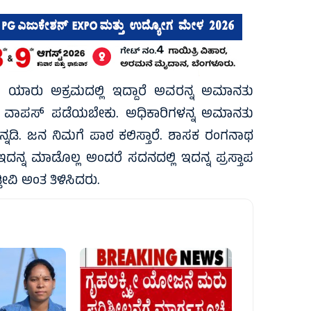
ದು. ಯಾರು ಅಕ್ರಮದಲ್ಲಿ ಇದ್ದಾರೆ ಅವರನ್ನ ಅಮಾನತು
್ ವಾಪಸ್ ಪಡೆಯಬೇಕು. ಅಧಿಕಾರಿಗಳನ್ನ ಅಮಾನತು
ನ್ನಡಿ. ಜನ ‌ನಿಮಗೆ ಪಾಠ ಕಲಿಸ್ತಾರೆ. ಶಾಸಕ ರಂಗನಾಥ
ದನ್ನ ಮಾಡೊಲ್ಲ ಅಂದರೆ ಸದನದಲ್ಲಿ ಇದನ್ನ ಪ್ರಸ್ತಾಪ
ೀವಿ ಅಂತ ತಿಳಿಸಿದರು.