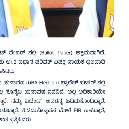
 ಪೇಪರ್ ನಲ್ಲಿ (Ballot Paper) ಅಕ್ರಮವಾಗಿದೆ.
 ಅಂತ ವಿಧಾನ ಪರಿಷತ್ ವಿಪಕ್ಷ ನಾಯಕ ಛಲವಾದಿ
ಿಸಿದರು.
ಚುನಾವಣೆ (GBA Election) ಬ್ಯಾಲೆಟ್ ಪೇಪರ್ ನಲ್ಲಿ
ಿ ಸೊಸೈಟಿ ಚುನಾವಣೆ ನಡೆದಿದೆ. ಅಲ್ಲಿ ಅಧಿಕಾರಿಯೇ
ದಾರೆ. ನಮ್ಮ ಏಜೆಂಟ್ ಅವರನ್ನ ಹಿಡಿದುಕೊಂಡಿದ್ದಾರೆ.
ಾರೆ. ಹಿಡಿದುಕೊಟ್ಟವನ ಮೇಲೆ FIR ಹಾಕಿದ್ದಾರೆ,
 ಪ್ರಶ್ನಿಸಿದರು.