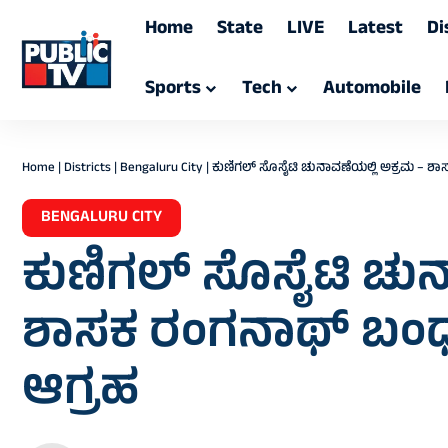
Home
State
LIVE
Latest
Di
Sports
Tech
Automobile
Home
|
Districts
|
Bengaluru City
|
ಕುಣಿಗಲ್ ಸೊಸೈಟಿ ಚುನಾವಣೆಯಲ್ಲಿ ಅಕ್ರಮ – ಶಾ
BENGALURU CITY
ಕುಣಿಗಲ್ ಸೊಸೈಟಿ ಚುನ
ಶಾಸಕ ರಂಗನಾಥ್ ಬಂಧನ
ಆಗ್ರಹ