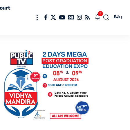
ourt
9
Aa
Font
Resizer