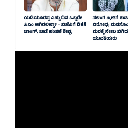
ಯಡಿಯೂರಪ್ಪ ಎಷ್ಟು ದಿನ ಒಬ್ಬರೇ
ಸಲಿಂಗ ಪ್ರೀತಿಗೆ ಕ
ಸಿಎಂ ಆಗಿರಲಿಲ್ವಾ? – ಬಿಜೆಪಿಗೆ ಡಿಕೆಶಿ
ವಿರೋಧ; ಮನನೊಂ
ಟಾಂಗ್, ಖಾತೆ ಹಂಚಿಕೆ ಶೀಘ್ರ
ಮರಕ್ಕೆ ನೇಣು ಬಿಗ
ಯುವತಿಯರು