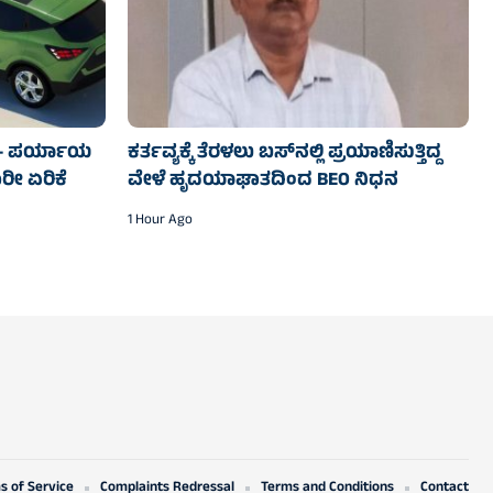
್ – ಪರ್ಯಾಯ
ಕರ್ತವ್ಯಕ್ಕೆ ತೆರಳಲು ಬಸ್‌ನಲ್ಲಿ ಪ್ರಯಾಣಿಸುತ್ತಿದ್ದ
ೀ ಏರಿಕೆ
ವೇಳೆ ಹೃದಯಾಘಾತದಿಂದ BEO ನಿಧನ
1 Hour Ago
s of Service
Complaints Redressal
Terms and Conditions
Contact