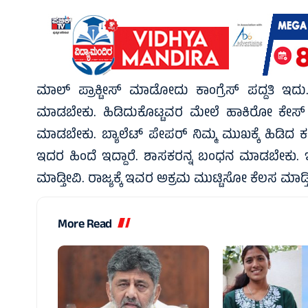
ಮಾಲ್ ಪ್ರಾಕ್ಟೀಸ್ ಮಾಡೋದು‌ ಕಾಂಗ್ರೆಸ್ ಪದ್ದತಿ ‌ಇ
‌ಮಾಡಬೇಕು. ಹಿಡಿದುಕೊಟ್ಟವರ ಮೇಲೆ ಹಾಕಿರೋ ಕೇಸ
ಮಾಡಬೇಕು. ಬ್ಯಾಲೆಟ್ ಪೇಪರ್ ನಿಮ್ಮ ಮುಖಕ್ಕೆ ಹಿಡಿದ ಕ
ಇದರ ಹಿಂದೆ ಇದ್ದಾರೆ. ಶಾಸಕರನ್ನ ಬಂಧನ ‌ಮಾಡಬೇಕು. ಇ
ಮಾಡ್ತೀವಿ. ರಾಜ್ಯಕ್ಕೆ ಇವರ ಅಕ್ರಮ ಮುಟ್ಟಿಸೋ ಕೆಲಸ ಮಾಡ್ತ
More Read