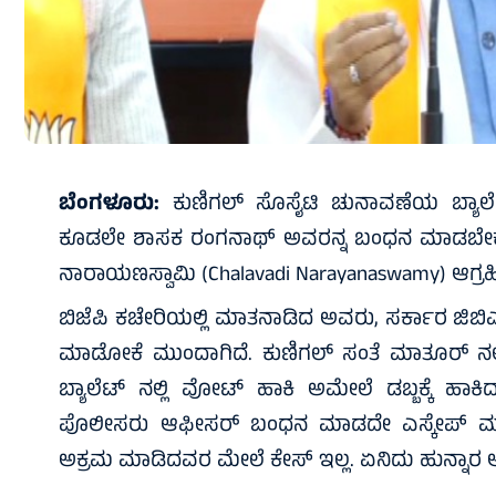
ಬೆಂಗಳೂರು:
ಕುಣಿಗಲ್ ಸೊಸೈಟಿ ಚುನಾವಣೆಯ ಬ್ಯಾಲೆಟ್
ಕೂಡಲೇ ಶಾಸಕ ರಂಗನಾಥ್ ಅವರನ್ನ ಬಂಧನ ಮಾಡಬೇಕು
ನಾರಾಯಣಸ್ವಾಮಿ (Chalavadi Narayanaswamy) ಆಗ್ರಹ
ಬಿಜೆಪಿ ಕಚೇರಿಯಲ್ಲಿ ಮಾತನಾಡಿದ ಅವರು, ಸರ್ಕಾರ ಜಿಬಿಎ 
‌ಮಾಡೋಕೆ ಮುಂದಾಗಿದೆ. ಕುಣಿಗಲ್ ಸಂತೆ ಮಾತೂರ್ ನಲ್ಲ
ಬ್ಯಾಲೆಟ್ ನಲ್ಲಿ ವೋಟ್ ಹಾಕಿ ಅಮೇಲೆ ಡಬ್ಬಕ್ಕೆ ಹಾಕಿದ್
ಪೊಲೀಸರು ಆಫೀಸರ್ ಬಂಧನ ಮಾಡದೇ ಎಸ್ಕೇಪ್ ಮಾಡಿದ್ದ
ಅಕ್ರಮ ಮಾಡಿದವರ ಮೇಲೆ ಕೇಸ್ ಇಲ್ಲ. ಏನಿದು ಹುನ್ನಾರ ಅಂತ