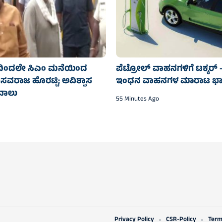
ಂದಲೇ ಸಿಎಂ ಮನೆಯಿಂದ
ಪೆಟ್ರೋಲ್ ವಾಹನಗಳಿಗೆ ಟಕ್ಕರ
ವರಾಜ ಹೊರಟ್ಟಿ; ಅವಿಶ್ವಾಸ
ಇಂಧನ ವಾಹನಗಳ ಮಾರಾಟ ಭಾರ
ವಾಲು
55 Minutes Ago
Privacy Policy
CSR-Policy
Term