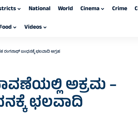
stricts
National
World
Cinema
Crime
C
Food
Videos
ಸಕ ರಂಗನಾಥ್ ಬಂಧನಕ್ಕೆ ಛಲವಾದಿ ಆಗ್ರಹ
ಾವಣೆಯಲ್ಲಿ ಅಕ್ರಮ –
ಕ್ಕೆ ಛಲವಾದಿ