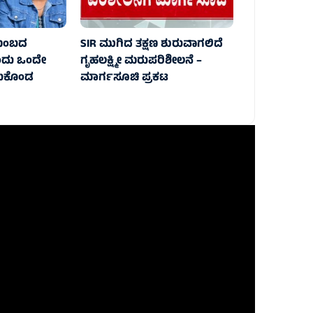
ುಟುಂಬದ
SIR ಮುಗಿದ ತಕ್ಷಣ ಶುರುವಾಗಲಿದೆ
ದು ಒಂದೇ
ಗೃಹಲಕ್ಷ್ಮೀ ಮರುಪರಿಶೀಲನೆ –
ಿದುಕೊಂಡ
ಮಾರ್ಗಸೂಚಿ ಪ್ರಕಟ