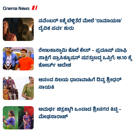
Cinema News
ನವೆಂಬರ್ 6ಕ್ಕೆ ಬೆಳ್ಳಿತೆರೆ ಮೇಲೆ ʻರಾಮಾಯಣʼ
ದೈವಿಕ ಪರ್ವ ಶುರು
ರೇಣುಕಾಸ್ವಾಮಿ ಕೊಲೆ ಕೇಸ್‌ – ಪ್ರದೂಷ್‌ ಮಾಫಿ
ಸಾಕ್ಷಿಗೆ ಪ್ರಾಸಿಕ್ಯೂಷನ್ ಷರತ್ತುಬದ್ಧ ಒಪ್ಪಿಗೆ; ಆ.10 ಕ್ಕೆ
ಕೋರ್ಟ್ ಆದೇಶ
ಆನಂದ ನಿಲಯ ಧಾರಾವಾಹಿಗೆ ದಿವ್ಯ ಶ್ರೀಧರ್
ನಾಯಕಿ
ಅಮರ್ಥ ಚಿತ್ರಕ್ಕಾಗಿ ಒಂದಾದ ಶ್ರೀನಗರ ಕಿಟ್ಟಿ –
ಮೇಘನಾರಾಜ್