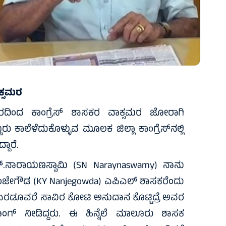
ಕ್ಸಮರ
ಾರದಿಂದ ಕಾಂಗ್ರೆಸ್ ಶಾಸಕರ ವಾಕ್ಸಮರ ಜೋರಾಗಿ
್ಬರು ಕಾಲೆಳೆದುಕೊಳ್ಳುವ ಮೂಲಕ ಜಿಲ್ಲಾ ಕಾಂಗ್ರೆಸ್‌ನಲ್ಲಿ
ದಾರೆ.
್.ನಾರಾಯಣಸ್ವಾಮಿ (SN Naraynaswamy) ನಾನು
ನಂಜೇಗೌಡ (KY Nanjegowda) ಎಪಿಎಲ್ ಶಾಸಕರೆಂದು
 ಎರಡೂವರೆ ಸಾವಿರ ಕೋಟಿ ಅನುದಾನ ಕೊಟ್ಟಿದ್ರೆ ಅವರ
ಾಂಗ್ ನೀಡಿದ್ದರು. ಈ ಹಿನ್ನೆಲೆ ಮಾಲೂರು ಶಾಸಕ