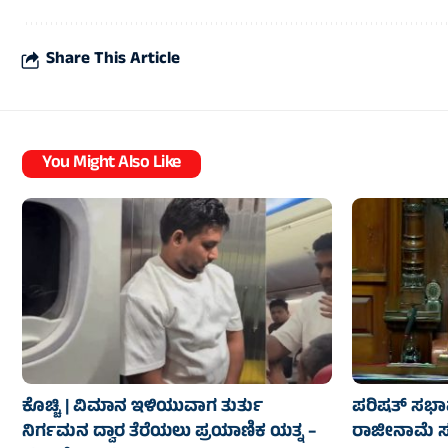
Share This Article
You Might Also Like
ಕೊಚ್ಚಿ | ವಿಮಾನ ಇಳಿಯುವಾಗ ತುರ್ತು
ಪರಿಷತ್ ಸಭಾಪತ
ನಿರ್ಗಮನ ದ್ವಾರ ತೆರೆಯಲು ಪ್ರಯಾಣಿಕ ಯತ್ನ –
ರಾಜೀನಾಮೆ ಸಲ್