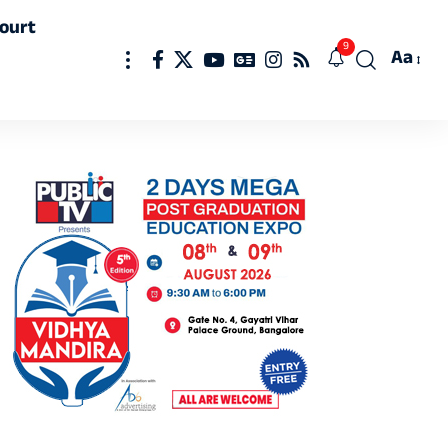
ourt
9
Aa
Font
Resizer