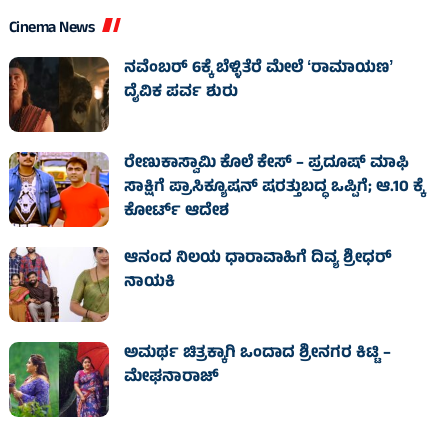
Cinema News
ನವೆಂಬರ್ 6ಕ್ಕೆ ಬೆಳ್ಳಿತೆರೆ ಮೇಲೆ ʻರಾಮಾಯಣʼ
ದೈವಿಕ ಪರ್ವ ಶುರು
ರೇಣುಕಾಸ್ವಾಮಿ ಕೊಲೆ ಕೇಸ್‌ – ಪ್ರದೂಷ್‌ ಮಾಫಿ
ಸಾಕ್ಷಿಗೆ ಪ್ರಾಸಿಕ್ಯೂಷನ್ ಷರತ್ತುಬದ್ಧ ಒಪ್ಪಿಗೆ; ಆ.10 ಕ್ಕೆ
ಕೋರ್ಟ್ ಆದೇಶ
ಆನಂದ ನಿಲಯ ಧಾರಾವಾಹಿಗೆ ದಿವ್ಯ ಶ್ರೀಧರ್
ನಾಯಕಿ
ಅಮರ್ಥ ಚಿತ್ರಕ್ಕಾಗಿ ಒಂದಾದ ಶ್ರೀನಗರ ಕಿಟ್ಟಿ –
ಮೇಘನಾರಾಜ್