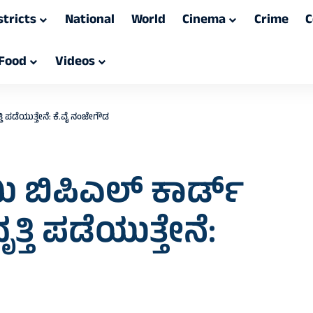
stricts
National
World
Cinema
Crime
C
Food
Videos
ಿ ಪಡೆಯುತ್ತೇನೆ: ಕೆ.ವೈ ನಂಜೇಗೌಡ
 ಬಿಪಿಎಲ್ ಕಾರ್ಡ್
್ತಿ ಪಡೆಯುತ್ತೇನೆ: