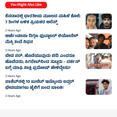
You Might Also Like
ಕೆನಡಾದಲ್ಲಿ ಭಾರತೀಯ ಮೂಲದ ಮಹಿಳೆ ಕೊಲೆ;
7 ತಿಂಗಳ ಬಳಿಕ ಪ್ರಿಯಕರ ಅರೆಸ್ಟ್‌
2 Hours Ago
ಅರ್ಜೆಂಟೀನಾ ದಿಗ್ಗಜ ಫುಟ್ಬಾಲರ್‌ ಲಿಯೋನೆಲ್‌
ಮೆಸ್ಸಿ ತಂದೆ ನಿಧನ
3 Hours Ago
ಬೇಡ ಸರ್, ಹೊಡೆಯುವುದು ಬಿಡಿ ಎಂದರೂ
ಹೊಡೆದರು; ಸಿಗರೇಟ್‌ನಿಂದ ಸುಟ್ಟರು – ದರ್ಶನ್‌
ಬಗ್ಗೆ ಮಾಫಿ ಸಾಕ್ಷಿ ಪ್ರದೋಷ್‌ ಹೇಳಿದ್ದೇನು?
3 Hours Ago
ಪಾಕೆಟ್‌ನಲ್ಲಿ 10 ಬುಲೆಟ್‌ ಇಟ್ಕೊಂಡು ಲವ್ವರ್‌
ಭೇಟಿಯಾಗಲು ಜೈಲಿಗೆ ಬಂದ ಬಾಲಕಿ!
3 Hours Ago