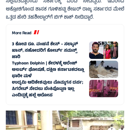
ಸಲ್ಲಿಸುತಿದ್ದಾರೆಂದು ಸರ್ಕಾರಕ್ಕೆ ವರದಿ ನೀಡಿದ್ದರು. ಇದರಿಂದ
ಆಕ್ರೋಶಗೊಂಡ ಶಾಸಕ ಗೂಳಿಹಟ್ಟಿ ಶೇಖರ್ ರಾಜ್ಯ ಸರ್ಕಾರದ ಮೇಲೆ
ಒತ್ತಡ ಹೇರಿ ತಹಶೀಲ್ದಾರ್‌ಗೆ ಬಿಗ್‌ ಶಾಕ್‌ ನೀಡಿದ್ದಾರೆ.
More Read
3 ಕೋಟಿ ರೂ. ವಂಚನೆ ಕೇಸ್‌ – ಸಲ್ಮಾನ್
ಖಾನ್, ಸಹೋದರಿಗೆ ಕೋರ್ಟ್‌ ಸಮನ್ಸ್
ಜಾರಿ
Typhoon Dolphin | ಕೇರಳಕ್ಕೆ ಆರೆಂಜ್‌
ಅಲರ್ಟ್‌ ಘೋಷಣೆ, ದಕ್ಷಿಣ ಕರ್ನಾಟಕದಲ್ಲೂ
ಭಾರೀ ಮಳೆ
ಉದ್ಯಮಿ ಆದಿಕೇಶವುಲು ಮೊಮ್ಮಗನ ದರ್ಪ;
ಸಿಗರೇಟ್ ಸೇದಲು ಬೆಂಕಿಪೊಟ್ಟಣ ಇಲ್ಲ
ಎಂದಿದ್ದಕ್ಕೆ ಹಲ್ಲೆ ಆರೋಪ