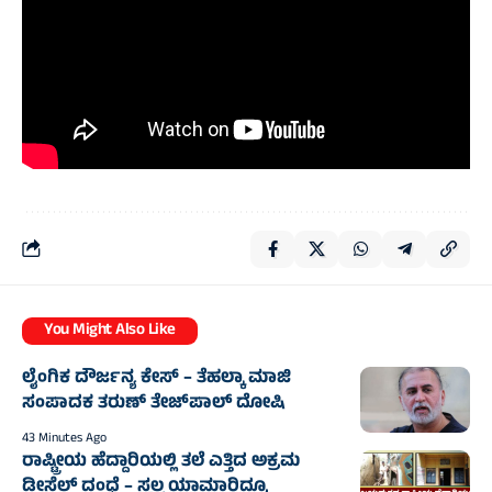
You Might Also Like
ಲೈಂಗಿಕ ದೌರ್ಜನ್ಯ ಕೇಸ್‌ – ತೆಹಲ್ಕಾ ಮಾಜಿ
ಸಂಪಾದಕ ತರುಣ್ ತೇಜ್‌ಪಾಲ್ ದೋಷಿ
43 Minutes Ago
ರಾಷ್ಟ್ರೀಯ ಹೆದ್ದಾರಿಯಲ್ಲಿ ತಲೆ ಎತ್ತಿದ ಅಕ್ರಮ
ಡೀಸೆಲ್ ದಂಧೆ – ಸ್ವಲ್ಪ ಯಾಮಾರಿದ್ರೂ