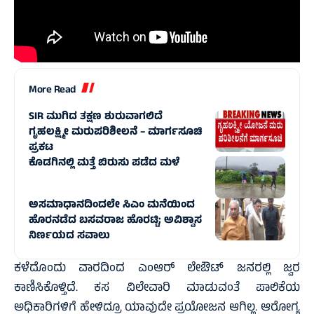
More Read
SIR ಮುಗಿದ ತಕ್ಷಣ ಶುರುವಾಗಲಿದೆ
ಗೃಹಲಕ್ಷ್ಮೀ ಮರುಪರಿಶೀಲನೆ – ಮಾರ್ಗಸೂಚಿ
ಪ್ರಕಟ
ಕೊಡಗಿನಲ್ಲಿ ಮತ್ತೆ ಬಿರುಸು ಪಡೆದ ಮಳೆ
ಅಸಮಾಧಾನದಿಂದಲೇ ಸಿಎಂ ಮನೆಯಿಂದ
ಹೊರನಡೆದ ಬಸವರಾಜ ಹೊರಟ್ಟಿ; ಅವಿಶ್ವಾಸ
ನಿರ್ಣಯದ ಸವಾಲು
ಕಳೆದೊಂದು ವಾರದಿಂದ ಎಂಆರ್ ಲೇಔಟ್ ಜನರಲ್ಲಿ ಜ್ವರ
ಕಾಣಿಸಿಕೊಳ್ತಿದೆ. ಕಸ ವಿಲೇವಾರಿ ಮಾಡುವಂತೆ ಪಾಲಿಕೆಯ
ಅಧಿಕಾರಿಗಳಿಗೆ ಹೇಳಿದ್ರೂ ಯಾವುದೇ ಪ್ರಯೋಜನ ಆಗಿಲ್ಲ. ಆರೋಗ್ಯ