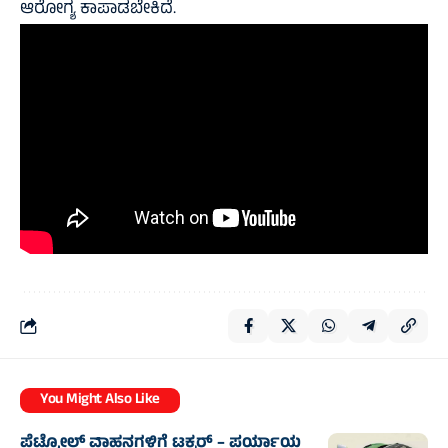
ಆರೋಗ್ಯ ಕಾಪಾಡಬೇಕಿದೆ.
You Might Also Like
ಪೆಟ್ರೋಲ್ ವಾಹನಗಳಿಗೆ ಟಕ್ಕರ್ – ಪರ್ಯಾಯ