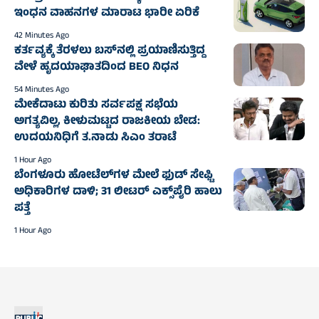
ಇಂಧನ ವಾಹನಗಳ ಮಾರಾಟ ಭಾರೀ ಏರಿಕೆ
42 Minutes Ago
ಕರ್ತವ್ಯಕ್ಕೆ ತೆರಳಲು ಬಸ್‌ನಲ್ಲಿ ಪ್ರಯಾಣಿಸುತ್ತಿದ್ದ
ವೇಳೆ ಹೃದಯಾಘಾತದಿಂದ BEO ನಿಧನ
54 Minutes Ago
ಮೇಕೆದಾಟು ಕುರಿತು ಸರ್ವಪಕ್ಷ ಸಭೆಯ
ಅಗತ್ಯವಿಲ್ಲ, ಕೀಳುಮಟ್ಟದ ರಾಜಕೀಯ ಬೇಡ:
ಉದಯನಿಧಿಗೆ ತ.ನಾಡು ಸಿಎಂ ತರಾಟೆ
1 Hour Ago
ಬೆಂಗಳೂರು ಹೋಟೆಲ್‌ಗಳ ಮೇಲೆ ಫುಡ್ ಸೇಫ್ಟಿ
ಅಧಿಕಾರಿಗಳ ದಾಳಿ; 31 ಲೀಟರ್ ಎಕ್ಸ್‌ಪೈರಿ ಹಾಲು
ಪತ್ತೆ
1 Hour Ago