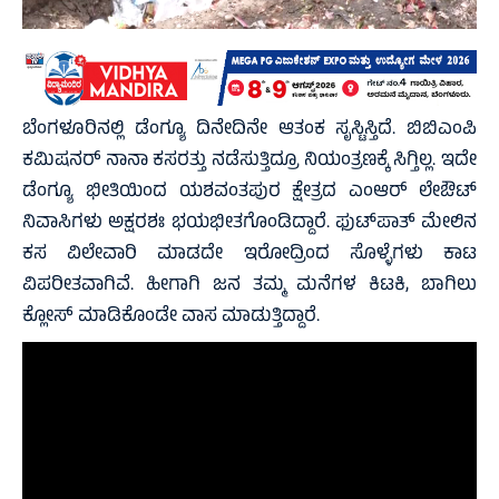
ಬೆಂಗಳೂರಿನಲ್ಲಿ ಡೆಂಗ್ಯೂ ದಿನೇದಿನೇ ಆತಂಕ ಸೃಸ್ಟಿಸ್ತಿದೆ. ಬಿಬಿಎಂಪಿ
ಕಮಿಷನರ್ ನಾನಾ ಕಸರತ್ತು ನಡೆಸುತ್ತಿದ್ರೂ ನಿಯಂತ್ರಣಕ್ಕೆ ಸಿಗ್ತಿಲ್ಲ. ಇದೇ
ಡೆಂಗ್ಯೂ ಭೀತಿಯಿಂದ ಯಶವಂತಪುರ ಕ್ಷೇತ್ರದ ಎಂಆರ್ ಲೇಔಟ್
ನಿವಾಸಿಗಳು ಅಕ್ಷರಶಃ ಭಯಭೀತಗೊಂಡಿದ್ದಾರೆ. ಫುಟ್‍ಪಾತ್ ಮೇಲಿನ
ಕಸ ವಿಲೇವಾರಿ ಮಾಡದೇ ಇರೋದ್ರಿಂದ ಸೊಳ್ಳೆಗಳು ಕಾಟ
ವಿಪರೀತವಾಗಿವೆ. ಹೀಗಾಗಿ ಜನ ತಮ್ಮ ಮನೆಗಳ ಕಿಟಕಿ, ಬಾಗಿಲು
ಕ್ಲೋಸ್ ಮಾಡಿಕೊಂಡೇ ವಾಸ ಮಾಡುತ್ತಿದ್ದಾರೆ.