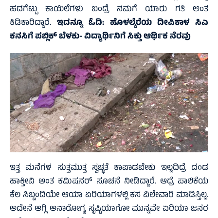
ಹದಗೆಟ್ಟು ಕಾಯಿಲೆಗಳು ಬಂದ್ರೆ ನಮಗೆ ಯಾರು ಗತಿ ಅಂತ
ಕಿಡಿಕಾರಿದ್ದಾರೆ.
ಇದನ್ನೂ ಓದಿ:
ಹೊಳಲ್ಕೆರೆಯ ದೀಪಿಕಾಳ ಸಿಎ
ಕನಸಿಗೆ ಪಬ್ಲಿಕ್ ಬೆಳಕು- ವಿದ್ಯಾರ್ಥಿನಿಗೆ ಸಿಕ್ತು ಆರ್ಥಿಕ ನೆರವು
ಇತ್ತ ಮನೆಗಳ ಸುತ್ತಮುತ್ತ ಸ್ವಚ್ಛತೆ ಕಾಪಾಡಬೇಕು ಇಲ್ಲದಿದ್ರೆ ದಂಡ
ಹಾಕ್ತೀವಿ ಅಂತ ಕಮಿಷನರ್ ಸೂಚನೆ ನೀಡಿದ್ದಾರೆ. ಆದ್ರೆ ಪಾಲಿಕೆಯ
ಕೆಲ ಸಿಬ್ಬಂದಿಯೇ ಆಯಾ ಏರಿಯಾಗಳಲ್ಲಿ ಕಸ ವಿಲೇವಾರಿ ಮಾಡಿಸ್ತಿಲ್ಲ.
ಅದೇನೆ ಆಗ್ಲಿ ಅನಾರೋಗ್ಯ ಸೃಷ್ಟಿಯಾಗೋ ಮುನ್ನವೇ ಏರಿಯಾ ಜನರ