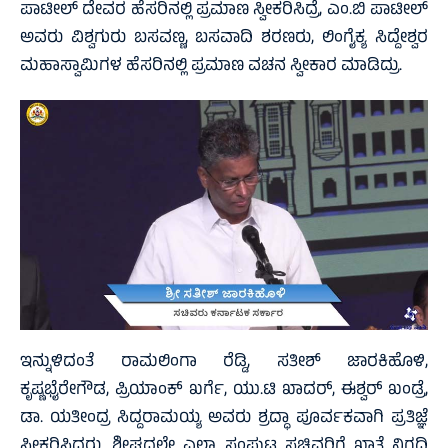
ಪಾಟೀಲ್‌ ದೇವರ ಹೆಸರಿನಲ್ಲಿ ಪ್ರಮಾಣ ಸ್ವೀಕರಿಸಿದ್ರೆ, ಎಂ.ಬಿ ಪಾಟೀಲ್‌
ಅವರು ವಿಶ್ವಗುರು ಬಸವಣ್ಣ, ಬಸವಾದಿ ಶರಣರು, ಲಿಂಗೈಕ್ಯ ಸಿದ್ದೇಶ್ವರ
ಮಹಾಸ್ವಾಮಿಗಳ ಹೆಸರಿನಲ್ಲಿ ‌ಪ್ರಮಾಣ ವಚನ ಸ್ವೀಕಾರ ಮಾಡಿದ್ರು.
ಇನ್ನುಳಿದಂತೆ ರಾಮಲಿಂಗಾ ರೆಡ್ಡಿ, ಸತೀಶ್‌ ಜಾರಕಿಹೊಳಿ,
ಕೃಷ್ಣಭೈರೇಗೌಡ, ಪ್ರಿಯಾಂಕ್‌ ಖರ್ಗೆ, ಯು.ಟಿ ಖಾದರ್‌, ಈಶ್ವರ್‌ ಖಂಡ್ರೆ,
ಡಾ. ಯತೀಂದ್ರ ಸಿದ್ದರಾಮಯ್ಯ ಅವರು ಶ್ರದ್ಧಾ ಪೂರ್ವಕವಾಗಿ ಪ್ರತಿಜ್ಞೆ
ಸ್ವೀಕರಿಸಿದರು. ಶೀಘ್ರದಲ್ಲೇ ಎಲ್ಲಾ ಸಂಪುಟ ಸಚಿವರಿಗೆ ಖಾತೆ ನಿಗದಿ