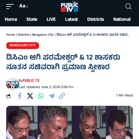
Aa
Font
Resizer
Home
State
LIVE
Latest
Districts
National
Home
|
Districts
|
Bengaluru City
|
ಡಿಸಿಎಂ ಆಗಿ ಪರಮೇಶ್ವರ್‌ & 12 ಶಾಸಕರು ನೂತನ ಸಚಿವರಾಗಿ ಪ್ರಮಾಣ ಸ್ವೀಕಾರ
BENGALURU CITY
ಡಿಸಿಎಂ ಆಗಿ ಪರಮೇಶ್ವರ್‌ & 12 ಶಾಸಕರು
ನೂತನ ಸಚಿವರಾಗಿ ಪ್ರಮಾಣ ಸ್ವೀಕಾರ
By
PUBLIC TV
Last Updated: June 3, 2026 5:56 Pm
1 Min Read