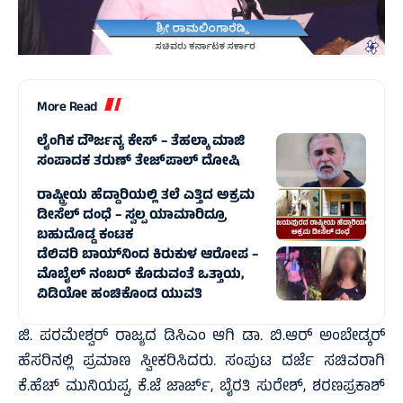
More Read
ಲೈಂಗಿಕ ದೌರ್ಜನ್ಯ ಕೇಸ್‌ – ತೆಹಲ್ಕಾ ಮಾಜಿ
ಸಂಪಾದಕ ತರುಣ್ ತೇಜ್‌ಪಾಲ್ ದೋಷಿ
ರಾಷ್ಟ್ರೀಯ ಹೆದ್ದಾರಿಯಲ್ಲಿ ತಲೆ ಎತ್ತಿದ ಅಕ್ರಮ
ಡೀಸೆಲ್ ದಂಧೆ – ಸ್ವಲ್ಪ ಯಾಮಾರಿದ್ರೂ
ಬಹುದೊಡ್ಡ ಕಂಟಕ
ಡೆಲಿವರಿ ಬಾಯ್‌ನಿಂದ ಕಿರುಕುಳ ಆರೋಪ –
ಮೊಬೈಲ್ ನಂಬರ್ ಕೊಡುವಂತೆ ಒತ್ತಾಯ,
ವಿಡಿಯೋ ಹಂಚಿಕೊಂಡ ಯುವತಿ
ಜಿ. ಪರಮೇಶ್ವರ್‌ ರಾಜ್ಯದ ಡಿಸಿಎಂ ಆಗಿ ಡಾ. ಬಿ.ಆರ್‌ ಅಂಬೇಡ್ಕರ್‌
ಹೆಸರಿನಲ್ಲಿ ಪ್ರಮಾಣ ಸ್ವೀಕರಿಸಿದರು. ಸಂಪುಟ ದರ್ಜೆ ಸಚಿವರಾಗಿ
ಕೆ.ಹೆಚ್‌ ಮುನಿಯಪ್ಪ, ಕೆ.ಜೆ ಜಾರ್ಜ್‌, ಬೈರತಿ ಸುರೇಶ್‌, ಶರಣಪ್ರಕಾಶ್‌