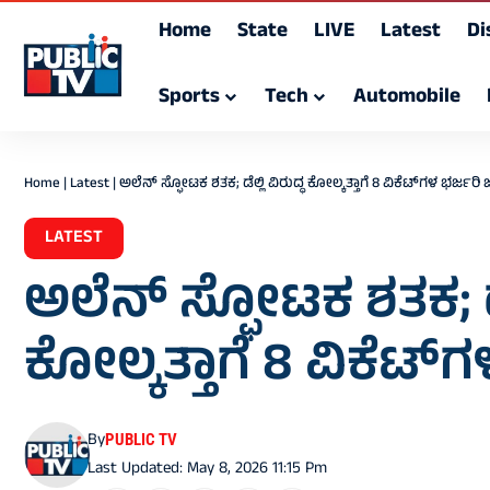
Home
State
LIVE
Latest
Di
Sports
Tech
Automobile
Home
|
Latest
|
ಅಲೆನ್‌ ಸ್ಫೋಟಕ ಶತಕ; ಡೆಲ್ಲಿ ವಿರುದ್ಧ ಕೋಲ್ಕತ್ತಾಗೆ 8 ವಿಕೆಟ್‌ಗಳ ಭರ್ಜರ
LATEST
ಅಲೆನ್‌ ಸ್ಫೋಟಕ ಶತಕ; ಡೆಲ
ಕೋಲ್ಕತ್ತಾಗೆ 8 ವಿಕೆಟ
By
PUBLIC TV
Last Updated: May 8, 2026 11:15 Pm