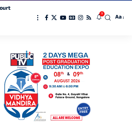
ourt
9
Aa
Font
Resizer