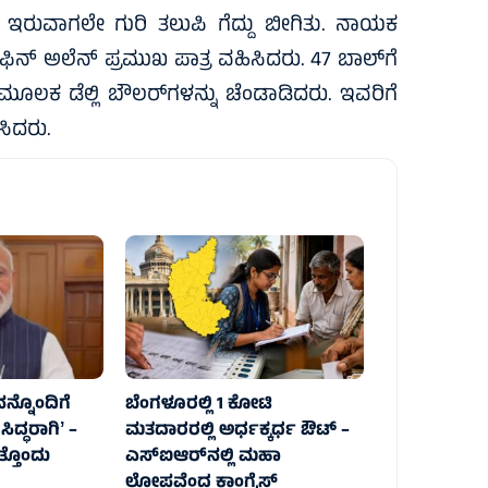
ಿ ಇರುವಾಗಲೇ ಗುರಿ ತಲುಪಿ ಗೆದ್ದು ಬೀಗಿತು. ನಾಯಕ
 ಫಿನ್‌ ಅಲೆನ್‌ ಪ್ರಮುಖ ಪಾತ್ರ ವಹಿಸಿದರು. 47 ಬಾಲ್‌ಗೆ
 ಮೂಲಕ ಡೆಲ್ಲಿ ಬೌಲರ್‌ಗಳನ್ನು ಚೆಂಡಾಡಿದರು. ಇವರಿಗೆ
ಿಸಿದರು.
ನ್ನೊಂದಿಗೆ
ಬೆಂಗಳೂರಲ್ಲಿ 1 ಕೋಟಿ
ದ್ಧರಾಗಿʼ –
ಮತದಾರರಲ್ಲಿ ಅರ್ಧಕ್ಕರ್ಧ ಔಟ್ –
ತ್ತೊಂದು
ಎಸ್‌ಐಆರ್‌ನಲ್ಲಿ ಮಹಾ
ಲೋಪವೆಂದ ಕಾಂಗ್ರೆಸ್