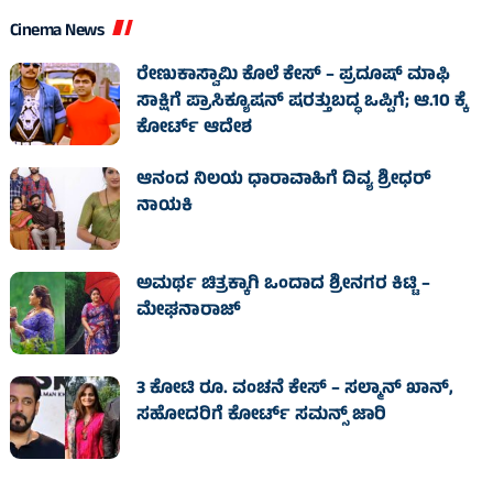
Cinema News
ರೇಣುಕಾಸ್ವಾಮಿ ಕೊಲೆ ಕೇಸ್‌ – ಪ್ರದೂಷ್‌ ಮಾಫಿ
ಸಾಕ್ಷಿಗೆ ಪ್ರಾಸಿಕ್ಯೂಷನ್ ಷರತ್ತುಬದ್ಧ ಒಪ್ಪಿಗೆ; ಆ.10 ಕ್ಕೆ
ಕೋರ್ಟ್ ಆದೇಶ
ಆನಂದ ನಿಲಯ ಧಾರಾವಾಹಿಗೆ ದಿವ್ಯ ಶ್ರೀಧರ್
ನಾಯಕಿ
ಅಮರ್ಥ ಚಿತ್ರಕ್ಕಾಗಿ ಒಂದಾದ ಶ್ರೀನಗರ ಕಿಟ್ಟಿ –
ಮೇಘನಾರಾಜ್
3 ಕೋಟಿ ರೂ. ವಂಚನೆ ಕೇಸ್‌ – ಸಲ್ಮಾನ್ ಖಾನ್,
ಸಹೋದರಿಗೆ ಕೋರ್ಟ್‌ ಸಮನ್ಸ್ ಜಾರಿ