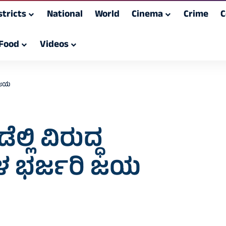
stricts
National
World
Cinema
Crime
C
Food
Videos
ಿ ಜಯ
್ಲಿ ವಿರುದ್ಧ
್‌ಗಳ ಭರ್ಜರಿ ಜಯ