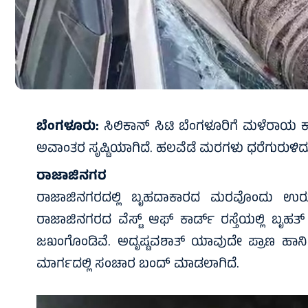
ಬೆಂಗಳೂರು:
ಸಿಲಿಕಾನ್‌ ಸಿಟಿ ಬೆಂಗಳೂರಿಗೆ ಮಳೆರಾಯ ಕಾಲ
ಅವಾಂತರ ಸೃಷ್ಟಿಯಾಗಿದೆ. ಹಲವೆಡೆ ಮರಗಳು ಧರೆಗುರುಳಿದ್
ರಾಜಾಜಿನಗರ
ರಾಜಾಜಿನಗರದಲ್ಲಿ ಬೃಹದಾಕಾರದ ಮರವೊಂದು ಉರುಳಿಬ
ರಾಜಾಜಿನಗರದ ವೆಸ್ಟ್‌ ಆಫ್‌ ಕಾರ್ಡ್‌ ರಸ್ತೆಯಲ್ಲಿ ಬೃಹ
ಜಖಂಗೊಂಡಿವೆ. ಅದೃಷ್ಟವಶಾತ್ ಯಾವುದೇ ಪ್ರಾಣ ಹಾನಿ 
ಮಾರ್ಗದಲ್ಲಿ ಸಂಚಾರ ಬಂದ್‌ ಮಾಡಲಾಗಿದೆ.