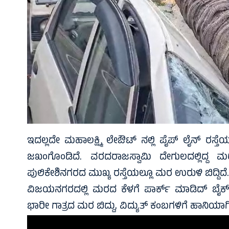
ಇದಲ್ಲದೇ ಮಹಾಲಕ್ಷ್ಮಿ ಲೇಔಟ್ ನಲ್ಲಿ ಪೈಪ್ ಲೈನ್ ರಸ್ತೆ
ಜಖಂಗೊಂಡಿದೆ. ವರದರಾಜಸ್ವಾಮಿ ದೇಗುಲದಲ್ಲಿದ್ದ ಮರ
ಪುಲಿಕೇಶಿನಗರದ ಮುಖ್ಯ ರಸ್ತೆಯಲ್ಲೂ ಮರ ಉರುಳಿ ಬಿದ್ದಿದೆ
ವಿಜಯನಗರದಲ್ಲಿ ಮರದ ಕೆಳಗೆ ಪಾರ್ಕ್‌ ಮಾಡಿದ್‌ ಬೈಕ್‌ 
ಭಾರೀ ಗಾತ್ರದ ಮರ ಬಿದ್ದು, ವಿದ್ಯುತ್‌ ಕಂಬಗಳಿಗೆ ಹಾನಿಯಾಗಿ