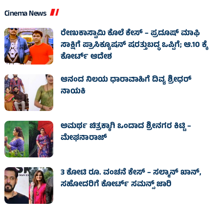
Cinema News
ರೇಣುಕಾಸ್ವಾಮಿ ಕೊಲೆ ಕೇಸ್‌ – ಪ್ರದೂಷ್‌ ಮಾಫಿ
ಸಾಕ್ಷಿಗೆ ಪ್ರಾಸಿಕ್ಯೂಷನ್ ಷರತ್ತುಬದ್ಧ ಒಪ್ಪಿಗೆ; ಆ.10 ಕ್ಕೆ
ಕೋರ್ಟ್ ಆದೇಶ
ಆನಂದ ನಿಲಯ ಧಾರಾವಾಹಿಗೆ ದಿವ್ಯ ಶ್ರೀಧರ್
ನಾಯಕಿ
ಅಮರ್ಥ ಚಿತ್ರಕ್ಕಾಗಿ ಒಂದಾದ ಶ್ರೀನಗರ ಕಿಟ್ಟಿ –
ಮೇಘನಾರಾಜ್
3 ಕೋಟಿ ರೂ. ವಂಚನೆ ಕೇಸ್‌ – ಸಲ್ಮಾನ್ ಖಾನ್,
ಸಹೋದರಿಗೆ ಕೋರ್ಟ್‌ ಸಮನ್ಸ್ ಜಾರಿ