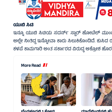
ಯುಬಿ ಸಿಟಿ
ಇನ್ನೂ ಯುಬಿ ಸಿಟಿಯ ಸದರ್ನ್‌ ಸ್ಟಾರ್‌ ಹೋಟೆಲ್‌ ಮುಂಭಾ
ಅಲ್ಲೇ ನಿಂತಿದ್ದ ಇನ್ನೋವಾ ಕಾರು ಸಿಲುಕಿಕೊಂಡಿದೆ. ಕುಸಿದ 
ಕಳಪೆ ಕಾಮಗಾರಿ ಅಂತ ಸರ್ಕಾರದ ವಿರುದ್ಧ ಆಕ್ರೋಶ ಹೊರಹಾ
More Read