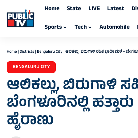
Home
State
LIVE
Latest
Di
Sports
Tech
Automobile
Home
|
Districts
|
Bengaluru City
|
ಆಲಿಕಲ್ಲು, ಬಿರುಗಾಳಿ ಸಹಿತ ಭಾರೀ ಮಳೆ – ಬೆಂಗಳೂ
BENGALURU CITY
ಆಲಿಕಲ್ಲು, ಬಿರುಗಾಳಿ 
ಬೆಂಗಳೂರಿನಲ್ಲಿ ಹತ್ತಾ
ಹೈರಾಣು