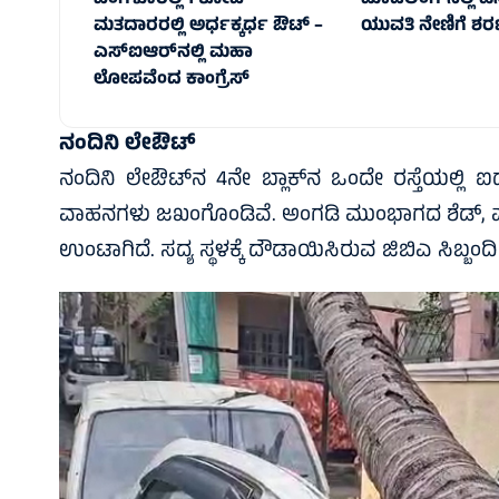
ಬೆಂಗಳೂರಲ್ಲಿ 1 ಕೋಟಿ
ಮಾಡೆಲಿಂಗ್‌ನಲ್ಲಿ ಹ
ಮತದಾರರಲ್ಲಿ ಅರ್ಧಕ್ಕರ್ಧ ಔಟ್ –
ಯುವತಿ ನೇಣಿಗೆ ಶರ
ಎಸ್‌ಐಆರ್‌ನಲ್ಲಿ ಮಹಾ
ಲೋಪವೆಂದ ಕಾಂಗ್ರೆಸ್
ನಂದಿನಿ ಲೇಔಟ್
ನಂದಿನಿ ಲೇಔಟ್‌ನ 4ನೇ ಬ್ಲಾಕ್‌ನ ಒಂದೇ ರಸ್ತೆಯಲ್ಲಿ ಐದಾ
ವಾಹನಗಳು ಜಖಂಗೊಂಡಿವೆ. ಅಂಗಡಿ ಮುಂಭಾಗದ ಶೆಡ್, ಮನೆಗ
ಉಂಟಾಗಿದೆ. ಸದ್ಯ ಸ್ಥಳಕ್ಕೆ ದೌಡಾಯಿಸಿರುವ ಜಿಬಿಎ ಸಿಬ್ಬಂದ