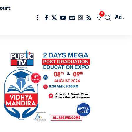
ourt
9
Aa
Font
Resizer