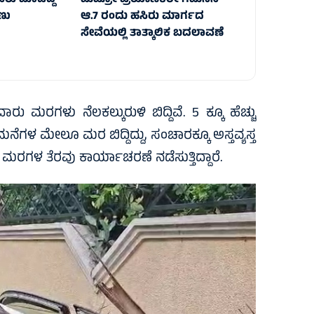
ೆಸರು ಮಾಡಿದ್ದ
ಮೆಟ್ರೋ ಪ್ರಯಾಣಿಕರೇ ಗಮನಿಸಿ –
ಣು
ಆ.7 ರಂದು ಹಸಿರು ಮಾರ್ಗದ
ಸೇವೆಯಲ್ಲಿ ತಾತ್ಕಾಲಿಕ ಬದಲಾವಣೆ
ರು ಮರಗಳು ನೆಲಕಲ್ಕುರುಳಿ ಬಿದ್ದಿವೆ. 5 ಕ್ಕೂ ಹೆಚ್ಚು
ಳ ಮೇಲೂ ಮರ ಬಿದ್ದಿದ್ದು, ಸಂಚಾರಕ್ಕೂ ಅಸ್ತವ್ಯಸ್ತ
ಿ ಮರಗಳ ತೆರವು ಕಾರ್ಯಾಚರಣೆ ನಡೆಸುತ್ತಿದ್ದಾರೆ.