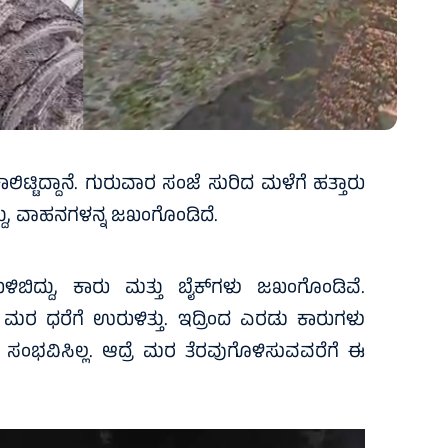
ಿಟ್ಟಿದ್ದಾನೆ. ಗುರುವಾರ ಸಂಜೆ ಸುರಿದ ಮಳೆಗೆ ಹತ್ತಾರು
ದು, ವಾಹನಗಳನ್ನ ಜಖಂಗೊಂಡಿದೆ.
ಿದ್ದು, ಕಾರು ಮತ್ತು ಬೈಕ್‌ಗಳು ಜಖಂಗೊಂಡಿವೆ.
ತ್ ಮರ ಧರೆಗೆ ಉರುಳಿತ್ತು. ಇದ್ರಿಂದ ಎರಡು ಕಾರುಗಳು
ಸಂಭವಿಸಿಲ್ಲ. ಆದ್ರೆ ಮರ ತೆರವುಗೊಳಿಸುವವರೆಗೆ ಈ