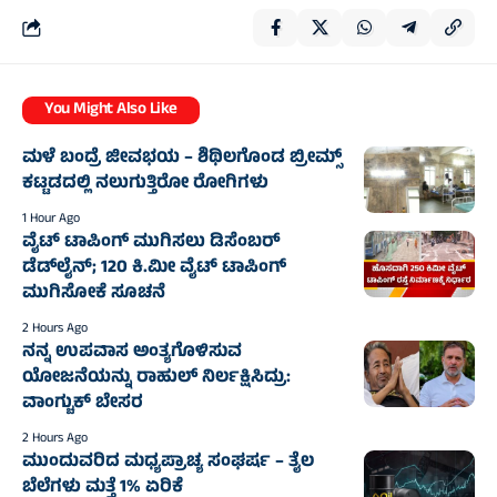
You Might Also Like
ಮಳೆ ಬಂದ್ರೆ ಜೀವಭಯ – ಶಿಥಿಲಗೊಂಡ ಬ್ರೀಮ್ಸ್
ಕಟ್ಟಡದಲ್ಲಿ ನಲುಗುತ್ತಿರೋ ರೋಗಿಗಳು
1 Hour Ago
ವೈಟ್ ಟಾಪಿಂಗ್ ಮುಗಿಸಲು ಡಿಸೆಂಬರ್
ಡೆಡ್‌ಲೈನ್; 120 ಕಿ.ಮೀ ವೈಟ್ ಟಾಪಿಂಗ್
ಮುಗಿಸೋಕೆ ಸೂಚನೆ
2 Hours Ago
ನನ್ನ ಉಪವಾಸ ಅಂತ್ಯಗೊಳಿಸುವ
ಯೋಜನೆಯನ್ನು ರಾಹುಲ್ ನಿರ್ಲಕ್ಷಿಸಿದ್ರು:
ವಾಂಗ್ಚುಕ್ ಬೇಸರ
2 Hours Ago
ಮುಂದುವರಿದ ಮಧ್ಯಪ್ರಾಚ್ಯ ಸಂಘರ್ಷ – ತೈಲ
ಬೆಲೆಗಳು ಮತ್ತೆ 1% ಏರಿಕೆ