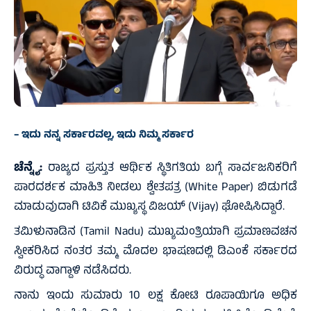
– ಇದು ನನ್ನ ಸರ್ಕಾರವಲ್ಲ, ಇದು ನಿಮ್ಮ ಸರ್ಕಾರ
ಚೆನ್ನೈ:
ರಾಜ್ಯದ ಪ್ರಸ್ತುತ ಆರ್ಥಿಕ ಸ್ಥಿತಿಗತಿಯ ಬಗ್ಗೆ ಸಾರ್ವಜನಿಕರಿಗೆ
ಪಾರದರ್ಶಕ ಮಾಹಿತಿ ನೀಡಲು ಶ್ವೇತಪತ್ರ (White Paper) ಬಿಡುಗಡೆ
ಮಾಡುವುದಾಗಿ ಟಿವಿಕೆ ಮುಖ್ಯಸ್ಥ ವಿಜಯ್‌ (Vijay) ಘೋಷಿಸಿದ್ದಾರೆ.
ತಮಿಳುನಾಡಿನ (Tamil Nadu) ಮುಖ್ಯಮಂತ್ರಿಯಾಗಿ ಪ್ರಮಾಣವಚನ
ಸ್ವೀಕರಿಸಿದ ನಂತರ ತಮ್ಮ ಮೊದಲ ಭಾಷಣದಲ್ಲಿ ಡಿಎಂಕೆ ಸರ್ಕಾರದ
ವಿರುದ್ಧ ವಾಗ್ದಾಳಿ ನಡೆಸಿದರು.
ನಾನು ಇಂದು ಸುಮಾರು 10 ಲಕ್ಷ ಕೋಟಿ ರೂಪಾಯಿಗೂ ಅಧಿಕ