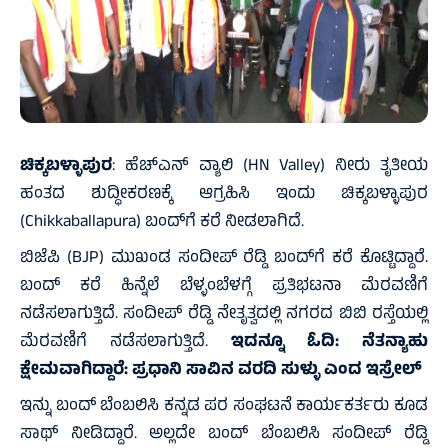
ಚಿಕ್ಕಬಳ್ಳಾಪುರ
: ಹೆಚ್‌ಎನ್ ವ್ಯಾಲಿ (HN Valley) ನೀರು ತೃತೀಯ
ಹಂತದ ಶುದ್ಧೀಕರಣಕ್ಕೆ ಆಗ್ರಹಿಸಿ ಇಂದು ಚಿಕ್ಕಬಳ್ಳಾಪುರ
(Chikkaballapura) ಬಂದ್‌ಗೆ ಕರೆ ನೀಡಲಾಗಿದೆ.
ಬಿಜೆಪಿ (BJP) ಮುಖಂಡ ಸಂದೀಪ್ ರೆಡ್ಡಿ ಬಂದ್‌ಗೆ ಕರೆ ಕೊಟ್ಟಿದ್ದಾರೆ.
ಬಂದ್ ಕರೆ ಹಿನ್ನೆಲೆ ಬೆಳ್ಳಂಬೆಳಗ್ಗೆ ಪ್ರತಿಭಟನಾ ಮೆರವಣಿಗೆ
ನಡೆಸಲಾಗುತ್ತಿದೆ. ಸಂದೀಪ್ ರೆಡ್ಡಿ ನೇತೃತ್ವದಲ್ಲಿ ನಗರದ ಬಿಬಿ ರಸ್ತೆಯಲ್ಲಿ
ಮೆರವಣಿಗೆ ನಡೆಸಲಾಗುತ್ತಿದೆ.
ಇದನ್ನೂ ಓದಿ:
ನೆತನ್ಯಾಹು
ಕ್ಷೇಮವಾಗಿದ್ದಾರೆ: ಪ್ರಧಾನಿ ಸಾವಿನ ವರದಿ ಸುಳ್ಳು ಎಂದ ಇಸ್ರೇಲ್‌
ಇನ್ನು ಬಂದ್ ಬೆಂಬಲಿಸಿ ಕನ್ನಡ ಪರ ಸಂಘಟನೆ ಕಾರ್ಯಕರ್ತರು ಕೂಡ
ಸಾಥ್ ನೀಡಿದ್ದಾರೆ. ಅಲ್ಲದೇ ಬಂದ್ ಬೆಂಬಲಿಸಿ ಸಂದೀಪ್ ರೆಡ್ಡಿ