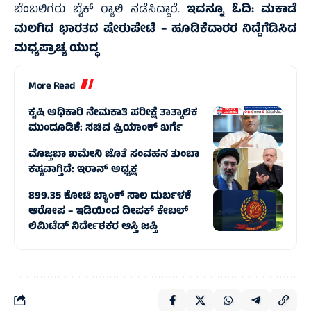
ಬೆಂಬಲಿಗರು ಬೈಕ್ ರ‍್ಯಾಲಿ ನಡೆಸಿದ್ದಾರೆ.
ಇದನ್ನೂ ಓದಿ:
ಮಕಾಡೆ
ಮಲಗಿದ ಭಾರತದ ಷೇರುಪೇಟೆ – ಹೂಡಿಕೆದಾರರ ನಿದ್ದೆಗೆಡಿಸಿದ
ಮಧ್ಯಪ್ರಾಚ್ಯ ಯುದ್ಧ
More Read
ಕೃಷಿ ಅಧಿಕಾರಿ ನೇಮಕಾತಿ ಪರೀಕ್ಷೆ ತಾತ್ಕಾಲಿಕ
ಮುಂದೂಡಿಕೆ: ಸಚಿವ ಪ್ರಿಯಾಂಕ್ ಖರ್ಗೆ
ಮೊಜ್ತಬಾ ಖಮೇನಿ ಜೊತೆ ಸಂವಹನ ತುಂಬಾ
ಕಷ್ಟವಾಗ್ತಿದೆ: ಇರಾನ್ ಅಧ್ಯಕ್ಷ
899.35 ಕೋಟಿ ಬ್ಯಾಂಕ್‌ ಸಾಲ ದುರ್ಬಳಕೆ
ಆರೋಪ – ಇಡಿಯಿಂದ ದೀಪಕ್ ಕೇಬಲ್
ಲಿಮಿಟೆಡ್‌ ನಿರ್ದೇಶಕರ ಆಸ್ತಿ ಜಪ್ತಿ