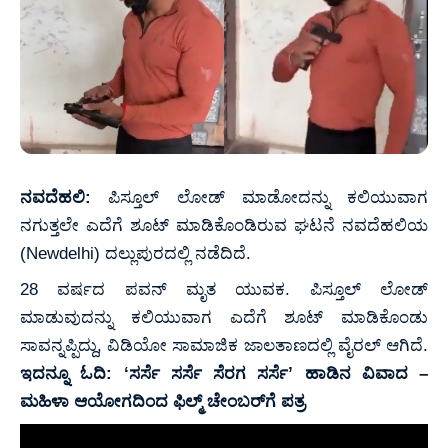
ನವದೆಹಲಿ:
ಪಿಸ್ತೂಲ್ ಲೋಡ್ ಮಾಡೋದನ್ನು ಕಲಿಯುವಾಗ
ನಗುತ್ತಲೇ ಎದೆಗೆ ಶೂಟ್ ಮಾಡಿಕೊಂಡಿರುವ ಘಟನೆ ನವದೆಹಲಿಯ
(Newdelhi) ದಲ್ಲುಪುರದಲ್ಲಿ ನಡೆದಿದೆ.
28 ವರ್ಷದ ಪವನ್ ಮೃತ ಯುವಕ. ಪಿಸ್ತೂಲ್ ಲೋಡ್
ಮಾಡುವುದನ್ನು ಕಲಿಯುವಾಗ ಎದೆಗೆ ಶೂಟ್ ಮಾಡಿಕೊಂಡು
ಸಾವನ್ನಪ್ಪಿದ್ದು, ವಿಡಿಯೋ ಸಾಮಾಜಿಕ ಜಾಲತಾಣದಲ್ಲಿ ವೈರಲ್ ಆಗಿದೆ.
ಇದನ್ನೂ ಓದಿ:
ʻಸರ್ಸೆ ಸರ್ಸೆ ಸೆರಗ ಸರ್ಸೆʼ ಹಾಡಿನ ವಿವಾದ –
ಮಹಿಳಾ ಆಯೋಗದಿಂದ ಫಿಲ್ಮ್ ಚೇಂಬರ್‌ಗೆ ಪತ್ರ