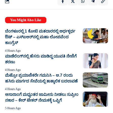
You Might Also Like
ಬೆಂಗಳೂರಲ್ಲಿ 1 ಕೋಟಿ ಮತದಾರರಲ್ಲಿ ಅರ್ಧಕ್ಕರ್ಧ
ಔಟ್ – ಎಸ್‌ಐಆರ್‌ನಲ್ಲಿ ಮಹಾ ಲೋಪವೆಂದ
ಕಾಂಗ್ರೆಸ್
4 Hours Ago
ಮಾಡೆಲಿಂಗ್‌ನಲ್ಲಿ ಹೆಸರು ಮಾಡಿದ್ದ ಯುವತಿ ನೇಣಿಗೆ
ಶರಣು
4 Hours Ago
ಮೆಟ್ರೋ ಪ್ರಯಾಣಿಕರೇ ಗಮನಿಸಿ – ಆ.7 ರಂದು
ಹಸಿರು ಮಾರ್ಗದ ಸೇವೆಯಲ್ಲಿ ತಾತ್ಕಾಲಿಕ ಬದಲಾವಣೆ
4 Hours Ago
ಅಸಾರಾಂಗೆ ಮಧ್ಯಂತರ ಜಾಮೀನು ನೀಡಲು ಸುಪ್ರೀಂ
ನಕಾರ – ಕೇರ್ ಟೇಕರ್ ನೇಮಕಕ್ಕೆ ಒಪ್ಪಿಗೆ
5 Hours Ago