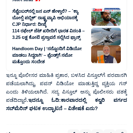
ಸೆಪ್ಟೆಂಬರ್‌ನಲ್ಲಿ ಜನ ಏನ್‌ ಹೇಳ್ತಾರೆ? – `ಕ್ಯಾ
ಬೋಲ್ತಿ ಪಬ್ಲಿಕ್’ ರಾಷ್ಟ್ರವ್ಯಾಪಿ ಅಭಿಯಾನಕ್ಕೆ
CJP ನಿರ್ಧಾರ: ದೀಪ್ಕೆ
114 ರಫೇಲ್ ಜೆಟ್‌ ಖರೀದಿಗೆ ಭಾರತ ವಿನಂತಿ –
3.25 ಲಕ್ಷ ಕೋಟಿ ಪ್ರಸ್ತಾವನೆ ಸಲ್ಲಿಸಿದ ಫ್ರಾನ್ಸ್‌
Handloom Day | ʻನನ್ನೊಂದಿಗೆ ವಿಡಿಯೋ
ಮಾಡಲು ಸಿದ್ಧರಾಗಿʼ – ಫ್ರೆಂಡ್ಸ್‌ಗೆ ನಮೋ
ಮತ್ತೊಂದು ಸಂದೇಶ
ಇನ್ನೂ ಪೊಲೀಸರ ಮಾಹಿತಿ ಪ್ರಕಾರ, ಬಳಸಿದ ಪಿಸ್ತೂಲ್‌ಗೆ ಪರವಾನಗಿ
ಪಡೆಯಲಾಗಿದ್ದು, ಪವನ್ ವಿಡಿಯೋ ಮಾಡುತ್ತಿದ್ದ ವ್ಯಕ್ತಿಯ ಗನ್
ಎಂದು ತಿಳಿಯಲಾಗಿದೆ. ಸದ್ಯ ಪಿಸ್ತೂಲ್ ಅನ್ನು ಪೊಲೀಸರು ವಶಕ್ಕೆ
ಪಡೆದಿದ್ದಾರೆ
.ಇದನ್ನೂ ಓದಿ:
ಕಾರವಾರದಲ್ಲಿ ಕಲ್ವರಿ ವರ್ಗದ
ಸಬ್‌ಮೆರಿನ್ ಘಟಕ ಉದ್ಘಾಟನೆ – ವಿಶೇಷತೆ ಏನು?