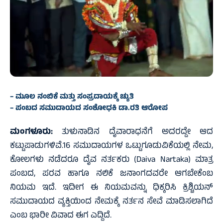
– ಮೂಲ ನಂಬಿಕೆ ಮತ್ತು ಸಂಪ್ರದಾಯಕ್ಕೆ ಚ್ಯುತಿ
– ಪಂಬದ ಸಮುದಾಯದ ಸಂಶೋಧಕಿ ಡಾ.ರತಿ ಆರೋಪ
ಮಂಗಳೂರು:
ತುಳುನಾಡಿನ ದೈವಾರಾಧನೆಗೆ ಅದರದ್ದೇ ಆದ
ಕಟ್ಟುಪಾಡುಗಳಿವೆ.16 ಸಮುದಾಯಗಳ ಒಟ್ಟುಗೂಡುವಿಕೆಯಲ್ಲಿ ನೇಮ,
ಕೋಲಗಳು ನಡೆದರೂ ದೈವ ನರ್ತಕರು (Daiva Nartaka) ಮಾತ್ರ
ಪಂಬದ, ಪರವ ಹಾಗೂ ನಲಿಕೆ ಜನಾಂಗದವರೇ ಆಗಬೇಕೆಂಬ
ನಿಯಮ ಇದೆ. ಇದೀಗ ಈ ನಿಯಮವನ್ನು ಧಿಕ್ಕರಿಸಿ ಕ್ರಿಶ್ಚಿಯನ್
ಸಮುದಾಯದ ವ್ಯಕ್ತಿಯಿಂದ ನೇಮಕ್ಕೆ ನರ್ತನ ಸೇವೆ ಮಾಡಿಸಲಾಗಿದೆ
ಎಂಬ ಭಾರೀ ವಿವಾದ ಈಗ ಎದ್ದಿದೆ.