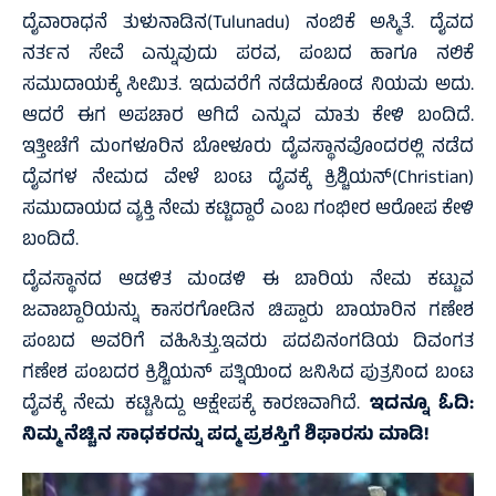
ದೈವಾರಾಧನೆ ತುಳುನಾಡಿನ(Tulunadu) ನಂಬಿಕೆ ಅಸ್ಮಿತೆ. ದೈವದ
ನರ್ತನ ಸೇವೆ ಎನ್ನುವುದು ಪರವ, ಪಂಬದ ಹಾಗೂ ನಲಿಕೆ
ಸಮುದಾಯಕ್ಕೆ ಸೀಮಿತ. ಇದುವರೆಗೆ ನಡೆದುಕೊಂಡ ನಿಯಮ ಅದು.
ಆದರೆ ಈಗ ಅಪಚಾರ ಆಗಿದೆ ಎನ್ನುವ ಮಾತು ಕೇಳಿ ಬಂದಿದೆ.
ಇತ್ತೀಚೆಗೆ ಮಂಗಳೂರಿನ ಬೋಳೂರು ದೈವಸ್ಥಾನವೊಂದರಲ್ಲಿ ನಡೆದ
ದೈವಗಳ ನೇಮದ ವೇಳೆ ಬಂಟ ದೈವಕ್ಕೆ ಕ್ರಿಶ್ಚಿಯನ್(Christian)
ಸಮುದಾಯದ ವ್ಯಕ್ತಿ ನೇಮ ಕಟ್ಟಿದ್ದಾರೆ ಎಂಬ ಗಂಭೀರ ಆರೋಪ ಕೇಳಿ
ಬಂದಿದೆ.
ದೈವಸ್ಥಾನದ ಆಡಳಿತ ಮಂಡಳಿ ಈ ಬಾರಿಯ ನೇಮ ಕಟ್ಟುವ
ಜವಾಬ್ದಾರಿಯನ್ನು ಕಾಸರಗೋಡಿನ ಚಿಪ್ಪಾರು ಬಾಯಾರಿನ ಗಣೇಶ
ಪಂಬದ ಅವರಿಗೆ ವಹಿಸಿತ್ತು.ಇವರು ಪದವಿನಂಗಡಿಯ ದಿವಂಗತ
ಗಣೇಶ ಪಂಬದರ ಕ್ರಿಶ್ಚಿಯನ್ ಪತ್ನಿಯಿಂದ ಜನಿಸಿದ ಪುತ್ರನಿಂದ ಬಂಟ
ದೈವಕ್ಕೆ ನೇಮ ಕಟ್ಟಿಸಿದ್ದು ಆಕ್ಷೇಪಕ್ಕೆ ಕಾರಣವಾಗಿದೆ.
ಇದನ್ನೂ ಓದಿ:
ನಿಮ್ಮ ನೆಚ್ಚಿನ ಸಾಧಕರನ್ನು ಪದ್ಮ ಪ್ರಶಸ್ತಿಗೆ ಶಿಫಾರಸು ಮಾಡಿ!