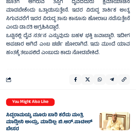
ಜೊತೆಗೆ ಆಗಿರುವ ತಪ್ಪಿಗೆ ದೈವದೆದುರು ಕ್ಷಮಾಯಾಚನೆ
ಮಾಡಬೇಕೆಂದು ಒತ್ತಾಯಿಸುತ್ತೇನೆ. ಇದರ ವಿರುದ್ಧ ತಾರ್ಕಿಕ ಅಂತ್ಯ
ಸಿಗುವವರೆಗೆ ಇದರ ವಿರುದ್ಧ ತಾನು ಕಾನೂನು ಹೋರಾಟ ನಡೆಸುತ್ತೇನೆ
ಎಂದು ಡಾ.ರತಿ ಆಗ್ರಹಿಸಿದ್ದಾರೆ.
ಒಟ್ಟಿನಲ್ಲಿ ದೈವ ನರ್ತನ ಎನ್ನುವುದು ಬಹಳ ಭಕ್ತಿ ಜವಾಬ್ದಾರಿ. ಇದೀಗ
ಅಪಚಾರ ಆಗಿದೆ ಎಂಬ ಚರ್ಚೆ ಜೋರಾಗಿದೆ. ಇದು ಮುಂದೆ ಯಾವ
ಹಂತಕ್ಕೆ ತಲುಪಲಿದೆ ಎಂಬುದು ಕಾದು ನೋಡಬೇಕಿದೆ.
You Might Also Like
ಸಿದ್ದರಾಮಯ್ಯ ಮೂರು ಬಾರಿ ಕರೆದು ಮಂತ್ರಿ
ಮಾಡ್ತೀನಿ ಅಂದ್ರು, ಮಾಡಿಲ್ಲ: ಬಿ.ಆರ್.ಪಾಟೀಲ್
ಬೇಸರ