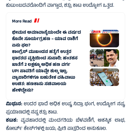
ಕುಟುಂಬದವರೊಂದಿಗೆ ವಾಗ್ವಾದ, ಶತ್ರು ಕಾಟ ಉದ್ಯೋಗ ಒತ್ತಡ.
More Read
ಭೀಮನ ಅಮಾವಾಸ್ಯೆಯಂದೇ ಈ ವರ್ಷದ
ಕೊನೇ ಸೂರ್ಯಗ್ರಹಣ – ಯಾವ ರಾಶಿಗೆ
ಏನು ಫಲ?
ಕಾಂಗ್ರೆಸ್‌ ಮುಖಂಡನ ಹತ್ಯೆಗೆ ಉತ್ತರ
ಭಾರತದ ವ್ಯಕ್ತಿಯಿಂದ ಸುಪಾರಿ; ಹಂತಕನ
ಖಾತೆಗೆ 2 ಲಕ್ಷಕ್ಕೂ ಅಧಿಕ ಹಣ ವರ್ಗ
UPI ಪಾವತಿಗೆ ಯಾವ್ದೇ ಶುಲ್ಕ ಇಲ್ಲ,
ವ್ಯಾಪಾರಿಗಳಿಗೂ ಬಹುತೇಕ ವಹಿವಾಟು
ಉಚಿತ: ಹಣಕಾಸು ಸಚಿವಾಲಯ
ಹೇಳಿದ್ದೇನು?
ಮಿಥುನ:
ಉದರ ಭಾದೆ ಅಧಿಕ ಉಷ್ಣ, ನಿದ್ರಾ ಭಂಗ, ಉದ್ಯೋಗ ನಷ್ಟ,
ಪ್ರಯಾಣದಲ್ಲಿ ನಷ್ಟ ಶತ್ರು ಕಾಟ.
ಕಟಕ:
ವ್ಯವಹಾರದಲ್ಲಿ ಮಂದಗತಿಯ ಬೆಳವಣಿಗೆ, ಆಕಸ್ಮಿಕ ಲಾಭ,
ಕೋರ್ಟ್ ಕೇಸ್‌ಗಳಲ್ಲಿ ಜಯ, ಪ್ರೀತಿ ಪಾತ್ರರಿಂದ ಅನುಕೂಲ.