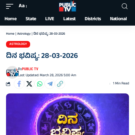
Aa
Font
Resizer
Home
State
LIVE
Latest
Districts
National
Home
|
Astrology
|
ದಿನ ಭವಿಷ್ಯ: 28-03-2026
ASTROLOGY
ದಿನ ಭವಿಷ್ಯ: 28-03-2026
By
PUBLIC TV
Last Updated: March 28, 2026 5:00 Am
1 Min Read