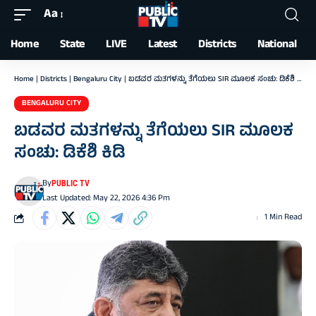
Aa
Font
Resizer
Home
State
LIVE
Latest
Districts
National
Home
|
Districts
|
Bengaluru City
|
ಬಡವರ ಮತಗಳನ್ನು ತೆಗೆಯಲು SIR ಮೂಲಕ ಸಂಚು: ಡಿಕೆಶಿ ಕಿಡಿ
BENGALURU CITY
ಬಡವರ ಮತಗಳನ್ನು ತೆಗೆಯಲು SIR ಮೂಲಕ
ಸಂಚು: ಡಿಕೆಶಿ ಕಿಡಿ
By
PUBLIC TV
Last Updated: May 22, 2026 4:36 Pm
1 Min Read