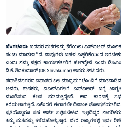
ಬೆಂಗಳೂರು:
ಬಡವರ ಮತಗಳನ್ನು ತೆಗೆಯಲು ಎಸ್ಐಆರ್ ಮೂಲಕ
ಸಂಚು ಮಾಡಲಾಗಿದೆ. ನಾವುಗಳು ಬಹಳ ಎಚ್ಚರಿಕೆಯಿಂದ ಇರಬೇಕು
ಎಂದು ನಮ್ಮ ಪಕ್ಷದ ಕಾರ್ಯಕರ್ತರಿಗೆ ಹೇಳಿದ್ದೇನೆ ಎಂದು ಡಿಸಿಎಂ
ಡಿ.ಕೆ. ಶಿವಕುಮಾರ್ (DK Shivakumar) ಅವರು ತಿಳಿಸಿದರು.
ಸದಾಶಿವನಗರದ ನಿವಾಸದ ಬಳಿ ಮಾಧ್ಯಮಗಳೊಂದಿಗೆ ಮಾತನಾಡಿದ
ಅವರು, ಶಾಸಕರು, ಬಿಎಲ್ಎಗಳಿಗೆ ಎಸ್ಐಆರ್ ಬಗ್ಗೆ ಜಾಗೃತಿ
ಮೂಡಿಸುವ ಕೆಲಸ ಮಾಡುತ್ತಿದ್ದೇವೆ. ಆದ ಕಾರಣಕ್ಕೆ ಸಭೆ
ಕರೆಯಲಾಗುತ್ತಿದೆ. ಏಕೆಂದರೆ ಈಗಾಗಲೇ ದಿನಾಂಕ ಘೋಷಣೆಯಾಗಿದೆ.
ಪ್ರತಿಯೊಬ್ಬರೂ ಸಹ ಅರ್ಜಿ ಸಲ್ಲಿಸಬೇಕಿದೆ. ಇಲ್ಲದಿದ್ದರೆ ನಾಗರಿಕರು
ತಮ್ಮ ಮತವನ್ನು ಕಳೆದುಕೊಳ್ಳುತ್ತಾರೆ. ಬೇರೆ ರಾಜ್ಯಗಳಲ್ಲಿ ಇದೇ ರೀತಿ