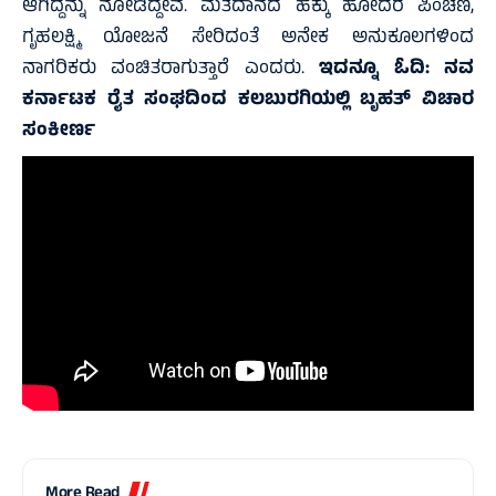
ಆಗಿದ್ದನ್ನು ನೋಡಿದ್ದೇವೆ. ಮತದಾನದ ಹಕ್ಕು ಹೋದರೆ ಪಿಂಚಣಿ,
ಗೃಹಲಕ್ಷ್ಮಿ ಯೋಜನೆ ಸೇರಿದಂತೆ ಅನೇಕ ಅನುಕೂಲಗಳಿಂದ
ನಾಗರಿಕರು ವಂಚಿತರಾಗುತ್ತಾರೆ ಎಂದರು.
ಇದನ್ನೂ ಓದಿ:
ನವ
ಕರ್ನಾಟಕ ರೈತ ಸಂಘದಿಂದ ಕಲಬುರಗಿಯಲ್ಲಿ ಬೃಹತ್ ವಿಚಾರ
ಸಂಕೀರ್ಣ
More Read