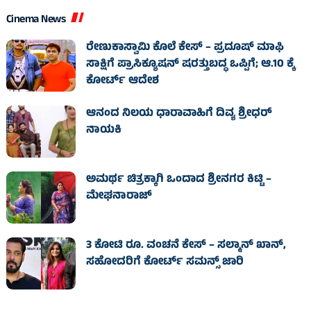
Cinema News
ರೇಣುಕಾಸ್ವಾಮಿ ಕೊಲೆ ಕೇಸ್‌ – ಪ್ರದೂಷ್‌ ಮಾಫಿ
ಸಾಕ್ಷಿಗೆ ಪ್ರಾಸಿಕ್ಯೂಷನ್ ಷರತ್ತುಬದ್ಧ ಒಪ್ಪಿಗೆ; ಆ.10 ಕ್ಕೆ
ಕೋರ್ಟ್ ಆದೇಶ
ಆನಂದ ನಿಲಯ ಧಾರಾವಾಹಿಗೆ ದಿವ್ಯ ಶ್ರೀಧರ್
ನಾಯಕಿ
ಅಮರ್ಥ ಚಿತ್ರಕ್ಕಾಗಿ ಒಂದಾದ ಶ್ರೀನಗರ ಕಿಟ್ಟಿ –
ಮೇಘನಾರಾಜ್
3 ಕೋಟಿ ರೂ. ವಂಚನೆ ಕೇಸ್‌ – ಸಲ್ಮಾನ್ ಖಾನ್,
ಸಹೋದರಿಗೆ ಕೋರ್ಟ್‌ ಸಮನ್ಸ್ ಜಾರಿ