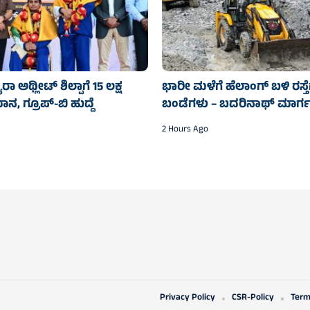
ಾ ಅಥ್ಲೀಟ್ ಶಿಲ್ಪಾಗೆ 15 ಲಕ್ಷ
ಭಾರೀ ಮಳೆಗೆ ಹೆಲಾಂಗ್ ಬಳಿ ರಸ್ತ
 ಗ್ರೂಪ್-ಬಿ ಹುದ್ದೆ
ಬಂಡೆಗಳು – ಬದರಿನಾಥ್‌ ಮಾರ್ಗ
2 Hours Ago
Privacy Policy
CSR-Policy
Term