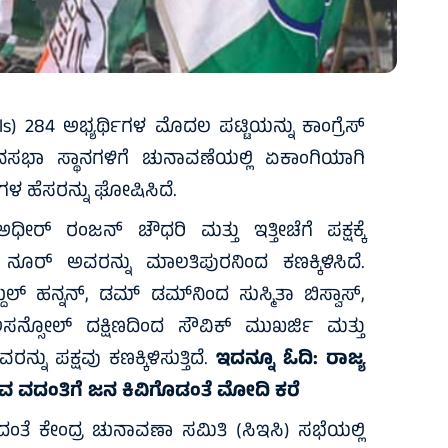
) 284 ಅಭ್ಯರ್ಥಿಗಳ ಮೊದಲ ಪಟ್ಟಿಯನ್ನು ಕಾಂಗ್ರೆಸ್
ನಸಭಾ ಸ್ಥಾನಗಳಿಗೆ ಚುನಾವಣೆಯಲ್ಲಿ ಏಕಾಂಗಿಯಾಗಿ
್ಥಿಗಳ ಹೆಸರನ್ನು ಘೋಷಿಸಿದೆ.
್ ರಂಜನ್ ಚೌಧರಿ ಮತ್ತು ಇತ್ತೀಚೆಗೆ ಪಕ್ಷಕ್ಕೆ
್ ಅವರನ್ನು ಮಾಲತಿಪುರನಿಂದ ಕಣಕ್ಕಿಳಿಸಿದೆ.
ಲ್ ಹನ್ನನ್, ಡಮ್ ಡಮ್‌ನಿಂದ ಸುಸ್ಮಿತಾ ಬಿಸ್ವಾಸ್,
ನ್ಸೋಲ್ ದಕ್ಷಿಣದಿಂದ ಸೌವಿಕ್ ಮುಖರ್ಜಿ ಮತ್ತು
ನು ಪಕ್ಷವು ಕಣಕ್ಕಿಳಿಸುತ್ತಿದೆ.
ಇದನ್ನೂ ಓದಿ:
ರಾಜ್ಯ
ಭಾವ ವದಂತಿಗೆ ಜನ ಕಿವಿಗೊಡಂತೆ ಮೋದಿ ಕರೆ
ತೆ ಕೇಂದ್ರ ಚುನಾವಣಾ ಸಮಿತಿ (ಸಿಇಸಿ) ಸಭೆಯಲ್ಲಿ