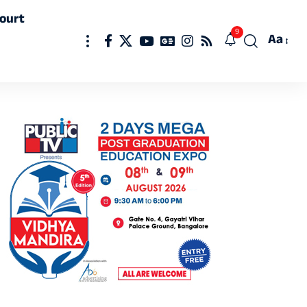
ourt
9
Aa
Font
Resizer