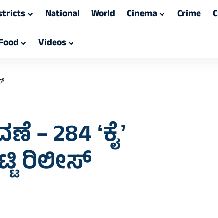
stricts
National
World
Cinema
Crime
C
Food
Videos
್‌
ೆ – 284 ʻಕೈʼ
ಿ ರಿಲೀಸ್‌