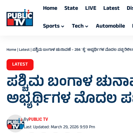
Home
State
LIVE
Latest
Di
Sports
Tech
Automobile
Home
|
Latest
|
ಪಶ್ಚಿಮ ಬಂಗಾಳ ಚುನಾವಣೆ – 284 ʻಕೈʼ ಅಭ್ಯರ್ಥಿಗಳ ಮೊದಲ ಪಟ್ಟಿ ರಿಲೀಸ
LATEST
ಪಶ್ಚಿಮ ಬಂಗಾಳ ಚುನಾವಣ
ಅಭ್ಯರ್ಥಿಗಳ ಮೊದಲ ಪಟ್ಟ
By
PUBLIC TV
Last Updated: March 29, 2026 9:59 Pm