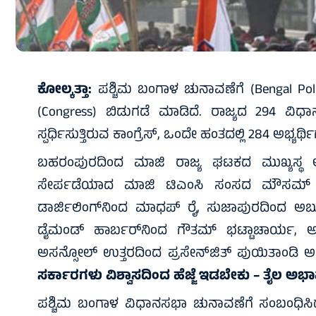
ಕೋಲ್ಕತ್ತಾ:
ಪಶ್ಚಿಮ ಬಂಗಾಳ ಚುನಾವಣೆಗೆ (Bengal Polls
(Congress) ಬಿಡುಗಡೆ ಮಾಡಿದೆ. ರಾಜ್ಯದ 294 ವಿಧಾ
ಸ್ಪರ್ಧಿಸುತ್ತಿರುವ ಕಾಂಗ್ರೆಸ್, ಒಂದೇ ಹಂತದಲ್ಲಿ 284 ಅಭ್ಯರ
ಬಹರಂಪುರದಿಂದ ಮಾಜಿ ರಾಜ್ಯ ಘಟಕದ ಮುಖ್ಯಸ್ಥ ಅಧೀರ
ಸೇರ್ಪಡೆಯಾದ ಮಾಜಿ ಟಿಎಂಸಿ ಸಂಸದ ಮೌಸಮ್ ನೂರ
ಡಾರ್ಜಿಲಿಂಗ್‌ನಿಂದ ಮಾಧಪ್ ರೈ, ಸುಜಾಪುರದಿಂದ ಅಬ್ದು
ಡೈಮಂಡ್ ಹಾರ್ಬರ್‌ನಿಂದ ಗೌತಮ್ ಭಟ್ಟಾಚಾರ್ಯ, ಅಸ
ಅಸನ್ಸೋಲ್ ಉತ್ತರದಿಂದ ಪ್ರಸೇನ್‌ಜಿತ್ ಪುಯಿತಾಂಡಿ ಅವರನ್
ಸರ್ಕಾರಗಳು ವಿಶ್ವಾಸದಿಂದ ಹೆಜ್ಜೆ ಇಡಬೇಕು – ತೈಲ ಅ
ಪಶ್ಚಿಮ ಬಂಗಾಳ ವಿಧಾನಸಭಾ ಚುನಾವಣೆಗೆ ಸಂಬಂಧಿಸಿದಂ