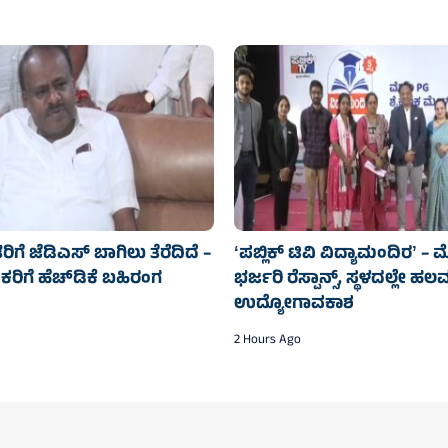
ೆ ಜೆಡಿಎಸ್‌‍ ಬಾಗಿಲು ತೆರೆದಿದೆ –
ʻಪಬ್ಲಿಕ್‌ ಟಿವಿ ವಿದ್ಯಾಮಂದಿರʼ 
ಾಸಕರಿಗೆ ಹೆಚ್‌ಡಿಕೆ ಬಹಿರಂಗ
ಭರ್ಜರಿ ರೆಸ್ಪಾನ್ಸ್‌, ಸ್ಥಳದಲ್ಲೇ ಹಲವ
ಉದ್ಯೋಗಾವಕಾಶ
2 Hours Ago