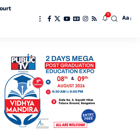
ourt
9
Aa
Font
Resizer