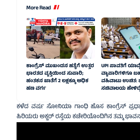
More Read
ಕಾಂಗ್ರೆಸ್‌ ಮುಖಂಡನ ಹತ್ಯೆಗೆ ಉತ್ತರ
UPI ಪಾವತಿಗೆ ಯಾವ್ದೇ
ಭಾರತದ ವ್ಯಕ್ತಿಯಿಂದ ಸುಪಾರಿ;
ವ್ಯಾಪಾರಿಗಳಿಗೂ ಬ
ಹಂತಕನ ಖಾತೆಗೆ 2 ಲಕ್ಷಕ್ಕೂ ಅಧಿಕ
ವಹಿವಾಟು ಉಚಿತ:
ಹಣ ವರ್ಗ
ಸಚಿವಾಲಯ ಹೇಳಿದ್
ಕಳೆದ ವರ್ಷ ಸೋನಿಯಾ ಗಾಂಧಿ ಹೊಸ ಕಾಂಗ್ರೆಸ್ ಪ್ರಧಾ
ಹಿರಿಯರು ಅಕ್ಬರ್ ರಸ್ತೆಯ ಕಚೇರಿಯೊಂದಿಗಿನ ತಮ್ಮ ಭಾವನ