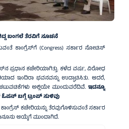
ದ್ದ ಬಂಗಲೆ ತೆರವಿಗೆ ಸೂಚನೆ
ುವಂತೆ ಕಾಂಗ್ರೆಸ್‌ಗೆ (Congress) ಸರ್ಕಾರ ನೋಟಿಸ್
ೆಸ್‌ನ ಪ್ರಧಾನ ಕಚೇರಿಯಾಗಿತ್ತು. ಕಳೆದ ವರ್ಷ, ವಿರೋಧ
ೇರಿಯಾದ ಇಂದಿರಾ ಭವನವನ್ನು ಉದ್ಘಾಟಿಸಿತು. ಆದರೆ,
ಷದ ಚಟುವಟಿಕೆಗಳು ಅಲ್ಲಿಯೇ ಮುಂದುವರೆದಿವೆ.
ಇದನ್ನೂ
 ಓಪನ್‌ ಬಗ್ಗೆ ಟ್ರಂಪ್‌ ಸುಳಿವು
ಾಂಗ್ರೆಸ್ ಕಚೇರಿಯನ್ನು ತೆರವುಗೊಳಿಸುವಂತೆ ಸರ್ಕಾರ
ಕಾನೂನು ಆಯ್ಕೆಗೆ ಮುಂದಾಗಿದೆ.