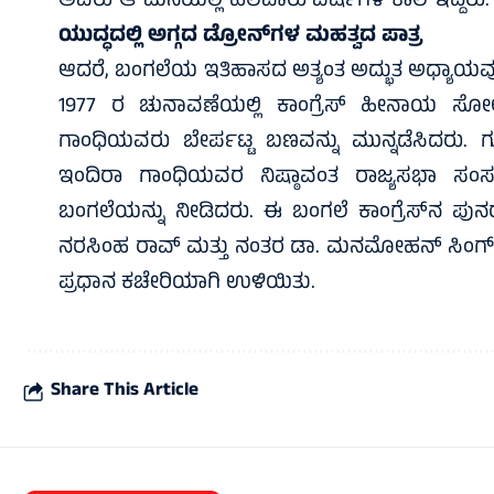
ಅವರು ಆ ಮನೆಯಲ್ಲಿ ಹಲವಾರು ವರ್ಷಗಳ ಕಾಲ ಇದ್ದರು
ಯುದ್ಧದಲ್ಲಿ ಅಗ್ಗದ ಡ್ರೋನ್‌ಗಳ ಮಹತ್ವದ ಪಾತ್ರ
ಆದರೆ, ಬಂಗಲೆಯ ಇತಿಹಾಸದ ಅತ್ಯಂತ ಅದ್ಭುತ ಅಧ್ಯಾಯವು 
1977 ರ ಚುನಾವಣೆಯಲ್ಲಿ ಕಾಂಗ್ರೆಸ್ ಹೀನಾಯ ಸೋ
ಗಾಂಧಿಯವರು ಬೇರ್ಪಟ್ಟ ಬಣವನ್ನು ಮುನ್ನಡೆಸಿದರು. ಗು
ಇಂದಿರಾ ಗಾಂಧಿಯವರ ನಿಷ್ಠಾವಂತ ರಾಜ್ಯಸಭಾ ಸಂಸದ
ಬಂಗಲೆಯನ್ನು ನೀಡಿದರು. ಈ ಬಂಗಲೆ ಕಾಂಗ್ರೆಸ್‌ನ ಪುನರು
ನರಸಿಂಹ ರಾವ್ ಮತ್ತು ನಂತರ ಡಾ. ಮನಮೋಹನ್ ಸಿಂಗ್ ಅವ
ಪ್ರಧಾನ ಕಚೇರಿಯಾಗಿ ಉಳಿಯಿತು.
Share This Article