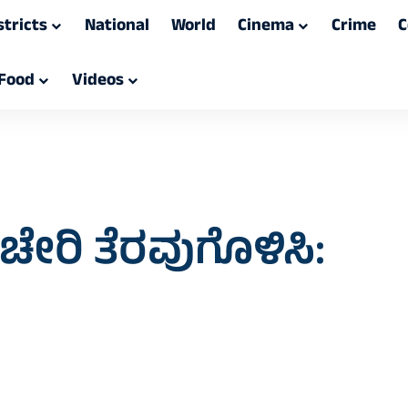
stricts
National
World
Cinema
Crime
C
Food
Videos
ಕಚೇರಿ ತೆರವುಗೊಳಿಸಿ: