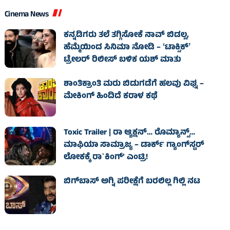
Cinema News
ಕನ್ನಡಿಗರು ತಲೆ ತಗ್ಗಿಸೋಕೆ ನಾವ್‌ ಬಿಡಲ್ಲ,
ಹೆಮ್ಮೆಯಿಂದ ಸಿನಿಮಾ ನೋಡಿ – ʻಟಾಕ್ಸಿಕ್‌ʼ
ಟ್ರೇಲರ್‌ ರಿಲೀಸ್‌ ಬಳಿಕ ಯಶ್‌ ಮಾತು
ಶಾಂತಿಕ್ರಾಂತಿ ಮರು ಬಿಡುಗಡೆಗೆ ಹಲವು ವಿಘ್ನ –
ಮೇಕಿಂಗ್ ಹಿಂದಿದೆ ಕರಾಳ ಕಥೆ
Toxic Trailer | ರಾ ಆ್ಯಕ್ಷನ್‌… ರೊಮ್ಯಾನ್ಸ್‌…
ಮಾಫಿಯಾ ಸಾಮ್ರಾಜ್ಯ – ಡಾರ್ಕ್‌ ಗ್ಯಾಂಗ್‌ಸ್ಟರ್‌
ಲೋಕಕ್ಕೆ ರಾ`ಕಿಂಗ್‌’ ಎಂಟ್ರಿ!
ಬಿಗ್‌ಬಾಸ್ ಅಗ್ನಿ ಪರೀಕ್ಷೆಗೆ ಬರಲಿಲ್ಲ ಗಿಲ್ಲಿ ನಟ