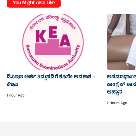
You Might Also Like
ಡಿಸಿಇಟಿ ಅರ್ಜಿ ತಿದ್ದುಪಡಿಗೆ ಕೊನೇ ಅವಕಾಶ –
ಅಸಮಾಧಾನಿತರಿಗ
ಕೆಇಎ
ಕಾಂಗ್ರೆಸ್‌‍ ಶ
ಆಹ್ವಾನ
1 Hour Ago
2 Hours Ago