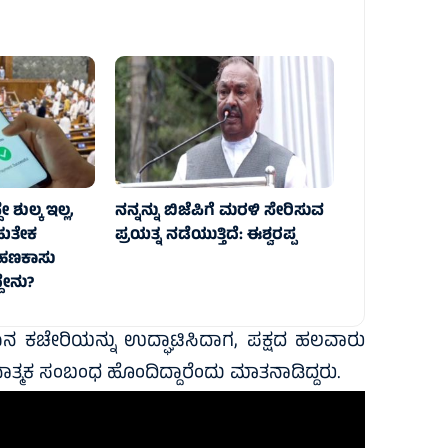
 ಶುಲ್ಕ ಇಲ್ಲ,
ನನ್ನನ್ನು ಬಿಜೆಪಿಗೆ ಮರಳಿ ಸೇರಿಸುವ
ಹುತೇಕ
ಪ್ರಯತ್ನ ನಡೆಯುತ್ತಿದೆ: ಈಶ್ವರಪ್ಪ
 ಹಣಕಾಸು
ದೇನು?
ನ ಕಚೇರಿಯನ್ನು ಉದ್ಘಾಟಿಸಿದಾಗ, ಪಕ್ಷದ ಹಲವಾರು
ಾತ್ಮಕ ಸಂಬಂಧ ಹೊಂದಿದ್ದಾರೆಂದು ಮಾತನಾಡಿದ್ದರು.