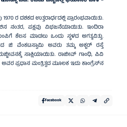
.
ಇದನ್ನೂ ಓದಿ:
ಕಡಿಮೆ ವೆಚ್ಚದಲ್ಲಿ ಭಯಾನಕ ದಾಳಿ –
1970 ರ ದಶಕದ ಉತ್ತರಾರ್ಧದಲ್ಲಿ ಪ್ರಾರಂಭವಾಯಿತು.
ಲಿನ ನಂತರ, ಪಕ್ಷವು ವಿಭಜನೆಯಾಯಿತು. ಇಂದಿರಾ
ಂಪಿಗೆ ಕೆಲಸ ಮಾಡಲು ಒಂದು ಸ್ಥಳದ ಅಗತ್ಯವಿತ್ತು.
 ಜಿ ವೆಂಕಟಸ್ವಾಮಿ ಅವರು ತಮ್ಮ ಅಕ್ಬರ್ ರಸ್ತೆ
ಜ್ಜೀವನಕ್ಕೆ ಸಾಕ್ಷಿಯಾಯಿತು. ರಾಜೀವ್ ಗಾಂಧಿ, ಪಿವಿ
ರ ಪ್ರಧಾನ ಮಂತ್ರಿತ್ವದ ಮೂಲಕ ಇದು ಕಾಂಗ್ರೆಸ್‌ನ
Facebook