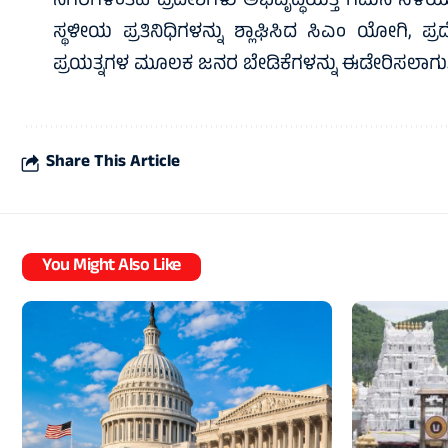
ನಗರಗಳಂತಹ ಪ್ರದೇಶಗಳು ಅಭಿವೃದ್ಧಿಯತ್ತ ಗಮನ ಸೆಳೆಯುವ 
ಸ್ಥಳೀಯ ಪ್ರತಿನಿಧಿಗಳನ್ನು ಶ್ಲಾಘಿಸಿದ ಸಿಎಂ ಯೋಗಿ,
ಪ್ರಯತ್ನಗಳ ಮೂಲಕ ಜನರ ಬೇಡಿಕೆಗಳನ್ನು ಈಡೇರಿಸಲಾಗುತ್ತಿದೆ
Share This Article
You Might Also Like