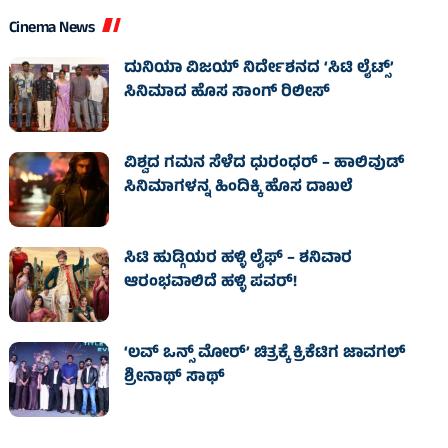
Cinema News
ದುನಿಯಾ ವಿಜಯ್ ನಿರ್ದೇಶನದ ‘ಸಿಟಿ ಲೈಟ್ಸ್’
ಸಿನಿಮಾದ ಹೊಸ ಸಾಂಗ್ ರಿಲೀಸ್
ವಿಶ್ವದ ಗಮನ ಸೆಳೆದ ಧುರಂಧರ್ – ಹಾಲಿವುಡ್‌
ಸಿನಿಮಾಗಳನ್ನ ಹಿಂದಿಕ್ಕಿ ಹೊಸ ದಾಖಲೆ
ಸಿಟಿ ಹುಡ್ಗಿಯರ ಹಳ್ಳಿ ಲೈಫ್‌ – ಶನಿವಾರ
ಆರಂಭವಾಲಿದೆ ಹಳ್ಳಿ ಪವರ್‌!
‘ಲವ್ ಒನ್ಸ್ ಮೋರ್’ ಚಿತ್ರಕ್ಕೆ ಕ್ರಿಕೆಟಿಗ ಜಾವಗಲ್
ಶ್ರೀನಾಥ್ ಸಾಥ್