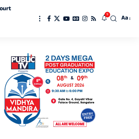
ourt
9
Aa
Font
Resizer