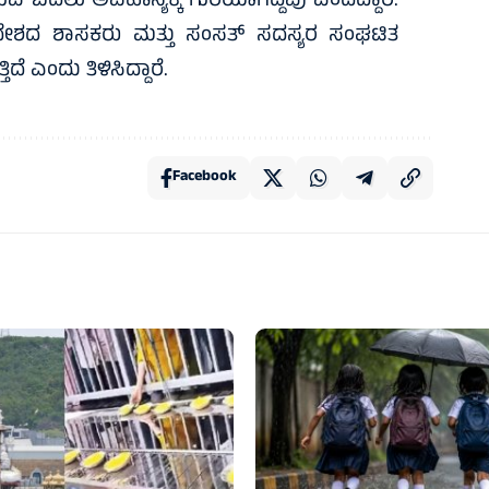
ಬದಲು ಅಪಹಾಸ್ಯಕ್ಕೆ ಗುರಿಯಾಗಿದ್ದವು ಎಂದಿದ್ದಾರೆ.
 ಪ್ರದೇಶದ ಶಾಸಕರು ಮತ್ತು ಸಂಸತ್ ಸದಸ್ಯರ ಸಂಘಟಿತ
 ಎಂದು ತಿಳಿಸಿದ್ದಾರೆ.
Facebook