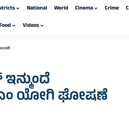
stricts
National
World
Cinema
Crime
C
Food
Videos
ಘೋಷಣೆ
ನ್ಮುಂದೆ
ಿಎಂ ಯೋಗಿ ಘೋಷಣೆ