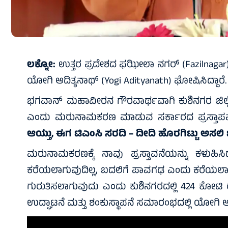
ಲಕ್ನೋ:
ಉತ್ತರ ಪ್ರದೇಶದ ಫಝೀಲಾ ನಗರ್‌ (Fazilnagar)
ಯೋಗಿ ಆದಿತ್ಯನಾಥ್‌ (Yogi Adityanath) ಘೋಷಿಸಿದ್ದಾರೆ.
ಭಗವಾನ್ ಮಹಾವೀರನ ಗೌರವಾರ್ಥವಾಗಿ ಕುಶಿನಗರ ಜಿಲ್
ಎಂದು ಮರುನಾಮಕರಣ ಮಾಡುವ ಸರ್ಕಾರದ ಪ್ರಸ್ತಾಪವನ್ನು
ಆಯ್ತು, ಈಗ ಟಿಎಂಸಿ ಸರದಿ – ದೀದಿ ಹೊರಗಿಟ್ಟು ಅಸಲಿ ಟ
ಮರುನಾಮಕರಣಕ್ಕೆ ನಾವು ಪ್ರಸ್ತಾವನೆಯನ್ನು ಕಳುಹಿಸಿ
ಕರೆಯಲಾಗುವುದಿಲ್ಲ, ಬದಲಿಗೆ ಪಾವಗಢ ಎಂದು ಕರೆಯಲಾಗ
ಗುರುತಿಸಲಾಗುವುದು ಎಂದು ಕುಶಿನಗರದಲ್ಲಿ 424 ಕೋಟಿ 
ಉದ್ಘಾಟನೆ ಮತ್ತು ಶಂಕುಸ್ಥಾಪನೆ ಸಮಾರಂಭದಲ್ಲಿ ಯೋಗಿ ಆದ