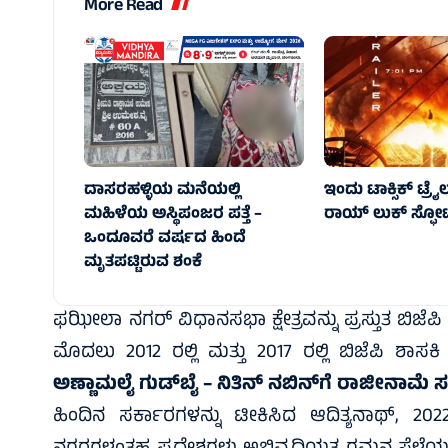
More Read
ದಾಸರಹಳ್ಳಿಯ ಮನೆಯಲ್ಲಿ
ಇಂದು ಟಾಕ್ಸಿಕ್ ಟ್ರೈ
ಮಹಿಳೆಯ ಅಸ್ಥಿಪಂಜರ ಪತ್ತೆ –
ರಾಯ್‌ ಲುಕ್ ಸ್ಫೋಟಕ್ಕ
ಒಂದೂವರೆ ವರ್ಷದ ಹಿಂದೆ
ಮೃತಪಟ್ಟಿರುವ ಶಂಕೆ
ಫಝೀಲಾ ನಗರ್‌ ವಿಧಾನಸಭಾ ಕ್ಷೇತ್ರವನ್ನು ಪ್ರಸ್ತುತ ಬಿಜೆಪಿ ಶಾ
ಮೊದಲು 2012 ರಲ್ಲಿ ಮತ್ತು 2017 ರಲ್ಲಿ ಬಿಜೆಪಿ ಶಾಸಕಿ ಗ
ಅಣ್ಣಾಮಲೈ ಗುಡ್‌ಬೈ – ನಿತಿನ್ ನಬಿನ್‌ಗೆ ರಾಜೀನಾಮೆ ಸಲ್
ಹಿಂದಿನ ಸರ್ಕಾರಗಳನ್ನು ಟೀಕಿಸಿದ ಆದಿತ್ಯನಾಥ್, 20