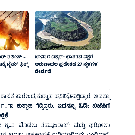
ಲರ್ ರಿಲೀಸ್‌ –
ಚೀನಾಗೆ ಟಕ್ಕರ್‌; ಭಾರತದ ನಕ್ಷೆಗೆ
ೆ ಟೈಮ್‌ ಫಿಕ್ಸ್‌
ಅರುಣಾಚಲ ಪ್ರದೇಶದ 27 ಸ್ಥಳಗಳ
ಸೇರ್ಪಡೆ
ಸಕ ಸುರೇಂದ್ರ ಕುಶ್ವಾಹ ಪ್ರತಿನಿಧಿಸುತ್ತಿದ್ದಾರೆ. ಅದಕ್ಕೂ
ಂಗಾ ಕುಶ್ವಾಹ ಗೆದ್ದಿದ್ದರು.
ಇದನ್ನೂ ಓದಿ:
ಬಿಜೆಪಿಗೆ
ಲಿಕೆ
22 ಕ್ಕಿಂತ ಮೊದಲು ತಮ್ಕುಹಿರಾಜ್ ಮತ್ತು ಫಝೀಲಾ