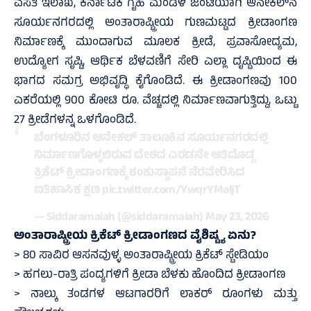
ವಸತಿ ಇಲಾಖೆ, ಕರ್ನಾಟಕ ಗೃಹ ಮಂಡಳಿ ಜಂಟಿಯಾಗಿ ಆನೇಕಲ್‌ನ
ಸೂರ್ಯನಗರದಲ್ಲಿ ಅಂತಾರಾಷ್ಟ್ರೀಯ ಗುಣಮಟ್ಟದ ಕ್ರೀಡಾಂಗಣ
ನಿರ್ಮಾಣಕ್ಕೆ ಮುಂದಾಗುವ ಮೂಲಕ ಕ್ರೀಡೆ, ಪ್ರವಾಸೋದ್ಯಮ,
ಉದ್ಯೋಗ ಸೃಷ್ಟಿ, ಆರ್ಥಿಕ ಬೆಳವಣಿಗೆ ಸೇರಿ ಎಲ್ಲಾ ದೃಷ್ಟಿಯಿಂದ ಈ
ಭಾಗದ ಸಮಗ್ರ ಅಭಿವೃದ್ಧಿ ಕೈಗೊಂಡಿದೆ. ಈ ಕ್ರೀಡಾಂಗಣವು 100
ಎಕರೆಯಲ್ಲಿ 900 ಕೋಟಿ ರೂ. ವೆಚ್ಚದಲ್ಲಿ ನಿರ್ಮಾಣವಾಗುತ್ತಿದ್ದು, ಒಟ್ಟು
27 ಕ್ರೀಡೆಗಳನ್ನ ಒಳಗೊಂಡಿದೆ.
ಬೆಂಗಳೂರಿನ ಆನೇಕಲ್‌ ತಾಲೂಕಿನ ಸೂರ್ಯನಗರದಲ್ಲಿ
ನಿರ್ಮಾಣಗೊಳ್ಳಲಿರುವ ದೇಶದ ಎರಡನೇ ಅತಿದೊಡ್ಡ
ಕ್ರಿಕೆಟ್‌ ಕ್ರೀಡಾಂಗಣಕ್ಕೆ ಶಂಕುಸ್ಥಾಪನೆ ನೆರವೇರಿಸಿದ
ಐತಿಹಾಸಿಕ ಕ್ಷಣ
pic.twitter.com/YwqrYMaljT
— Siddaramaiah (@siddaramaiah)
May 23, 2026
ಅಂತಾರಾಷ್ಟ್ರೀಯ ಕ್ರಿಕೆಟ್ ಕ್ರೀಡಾಂಗಣದ ವೈಶಿಷ್ಟ್ಯ ಏನು?
> 80 ಸಾವಿರ ಆಸನವುಳ್ಳ ಅಂತಾರಾಷ್ಟ್ರೀಯ ಕ್ರಿಕೆಟ್ ಸ್ಟೇಡಿಯಂ
> ಹಗಲು-ರಾತ್ರಿ ಪಂದ್ಯಗಳಿಗೆ ಕ್ರೀಡಾ ಬೆಳಕು ಹೊಂದಿದ ಕ್ರೀಡಾಂಗಣ
> ನಾಲ್ಕು ತಂಡಗಳ ಆಟಗಾರರಿಗೆ ಲಾಕರ್ ರೂಂಗಳು ಮತ್ತು