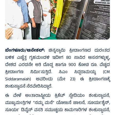
ಬೆಂಗಳೂರು/ಆನೇಕಲ್:
ಚಿನ್ನಸ್ವಾಮಿ ಕ್ರೀಡಾಂಗಣದ ದುರಂತದ
ಬಳಿಕ ಎಚ್ಚೆತ್ತ ಗೃಹಮಂಡಳಿ ಇದೀಗ 80 ಸಾವಿರ ಆಸನಗಳ್ಳುಳ್ಳ,
ದೇಶದ ಎರಡನೇ ಅತಿ ದೊಡ್ಡ ಹಾಗೂ 900 ಕೋಟಿ ರೂ. ವೆಚ್ಚದ
ಕ್ರೀಡಾಂಗಣ ನಿರ್ಮಿಸುತ್ತಿದೆ. ಸಿಎಂ ಸಿದ್ದರಾಮಯ್ಯ (CM
Siddaramaiah) ಅವರಿಂದು (ಮೇ 23) ಈ ಕ್ರೀಡಾಂಗಣಕ್ಕೆ
ಶಂಕುಸ್ಥಾಪನೆ ನೆರವೇರಿಸಿದ್ದಾರೆ.
ಈ ವೇಳೆ ಅಂತಾರಾಷ್ಟ್ರೀಯ ಕ್ರಿಕೆಟ್ ಸ್ಟೇಡಿಯಂ ಶಂಕುಸ್ಥಾಪನೆ,
ಮುಖ್ಯಮಂತ್ರಿಗಳ “ನಮ್ಮ ಮನೆ” ಯೋಜನೆ ಚಾಲನೆ, ಸೂರ್ಯಶೈನ್,
ಸೂರ್ಯ ಡಿವೈನ್ ವಸತಿ ಸಮುಚ್ಚಯ ಕಾಮಗಾರಿಗಳ ಶಂಕುಸ್ಥಾಪನೆ,