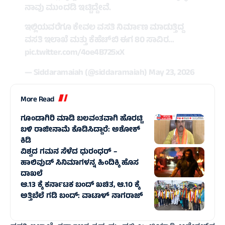
ನಾವು ಮುಂದಡಿ ಇಟ್ಟಿದ್ದೇವೆ.
ಇಲ್ಲಿಯವರೆಗೂ ಕೇವಲ ವಸತಿ ನಿರ್ಮಾಣ ಮಾಡುತ್ತಿದ್ದ
ವಸತಿ ಇಲಾಖೆ ಮತ್ತು ಕೆಹೆಚ್‌ಬಿ ಈಗ 80 ಸಾವಿರ…
pic.twitter.com/4oe4B725xX
— Siddaramaiah (@siddaramaiah)
May 23, 2026
More Read
ಗೂಂಡಾಗಿರಿ ಮಾಡಿ ಬಲವಂತವಾಗಿ ಹೊರಟ್ಟಿ
ಬಳಿ ರಾಜೀನಾಮೆ ಕೊಡಿಸಿದ್ದಾರೆ: ಅಶೋಕ್‌
ಕಿಡಿ
ವಿಶ್ವದ ಗಮನ ಸೆಳೆದ ಧುರಂಧರ್ –
ಹಾಲಿವುಡ್‌ ಸಿನಿಮಾಗಳನ್ನ ಹಿಂದಿಕ್ಕಿ ಹೊಸ
ದಾಖಲೆ
ಆ.13 ಕ್ಕೆ ಕರ್ನಾಟಕ ಬಂದ್ ಖಚಿತ, ಆ.10 ಕ್ಕೆ
ಅತ್ತಿಬೆಲೆ ಗಡಿ ಬಂದ್: ವಾಟಾಳ್ ನಾಗರಾಜ್