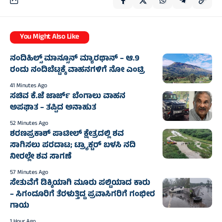
You Might Also Like
ನಂದಿಹಿಲ್ಸ್ ಮಾನ್ಸೂನ್ ಮ್ಯಾರಥಾನ್ – ಆ.9
ರಂದು ನಂದಿಬೆಟ್ಟಕ್ಕೆ ವಾಹನಗಳಿಗೆ ನೋ ಎಂಟ್ರಿ
41 Minutes Ago
ಸಚಿವ ಕೆ.ಜೆ ಜಾರ್ಜ್ ಬೆಂಗಾಲು ವಾಹನ
ಅಪಘಾತ – ತಪ್ಪಿದ ಅನಾಹುತ
52 Minutes Ago
ಶರಣಪ್ರಕಾಶ್ ಪಾಟೀಲ್ ಕ್ಷೇತ್ರದಲ್ಲಿ ಶವ
ಸಾಗಿಸಲು ಪರದಾಟ; ಟ್ರ್ಯಾಕ್ಟರ್‌ ಬಳಸಿ ನದಿ
ನೀರಲ್ಲೇ ಶವ ಸಾಗಣೆ
57 Minutes Ago
ಸೇತುವೆಗೆ ಡಿಕ್ಕಿಯಾಗಿ ಮೂರು ಪಲ್ಟಿಯಾದ ಕಾರು
– ಸಿಗಂದೂರಿಗೆ ತೆರಳುತ್ತಿದ್ದ ಪ್ರವಾಸಿಗರಿಗೆ ಗಂಭೀರ
ಗಾಯ
1 Hour Ago