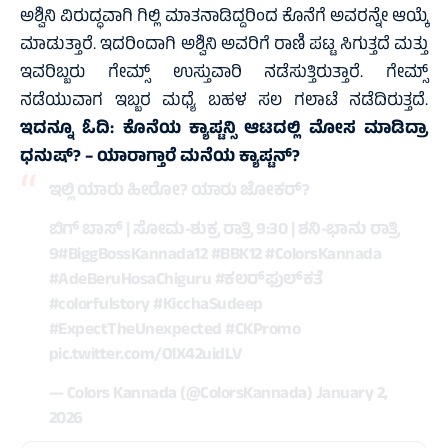
ಅಶ್ವಿನಿ ವಿರುದ್ಧವಾಗಿ ಗಿಲ್ಲಿ ಮಾತನಾಡಿದ್ದರಿಂದ ಕೊನೆಗೆ ಅವರನ್ನೇ ಆಯ್ಕೆ
ಮಾಡುತ್ತಾರೆ. ಇದರಿಂದಾಗಿ ಅಶ್ವಿನಿ ಅವರಿಗೆ ರಾಣಿ ಪಟ್ಟ ಸಿಗುತ್ತದೆ ಮತ್ತು
ಇವರಿಬ್ಬರು ಗೇಮ್ಸ್‌ ಉಸ್ತುವಾರಿ ನಡೆಸುತ್ತಿರುತ್ತಾರೆ. ಗೇಮ್ಸ್‌
ನಡೆಯುವಾಗ ಇಬ್ಬರ ಮಧ್ಯೆ ಬಹಳ ಸಲ ಗಲಾಟೆ ನಡೆದಿರುತ್ತದೆ.
ಇದನ್ನೂ ಓದಿ:
ಕೊನೆಯ ಕ್ಯಾಪ್ಟನ್ಸಿ ಆಟದಲ್ಲಿ ಮೋಸ ಮಾಡಿದ್ರಾ
ಧನುಷ್‌? – ಯಾರಾಗ್ತಾರೆ ಮನೆಯ ಕ್ಯಾಪ್ಟನ್?
ಇಲ್ಲಿ ಯಾರು ಹೀರೋ? ಯಾರು ಜೋಕರ್?
ಬಿಗ್ ಬಾಸ್ | ಸೋಮ-ಶುಕ್ರ ರಾತ್ರಿ 9:30 | ಶನಿ-ಭಾನು ರಾತ್ರಿ
9
#BiggBossKannada12
#BBK12
#ColorsKannada
#AdeBeruHosaChiguru
#ಕಲರ್‌ಫುಲ್‌‌ಕತೆ
#colorfulstory
#KicchaSudeep
#ExpectTheUnexpected
#CKPromo
pic.twitter.com/OlX42uidLV
— Colors Kannada (@ColorsKannada)
January 2,
2026