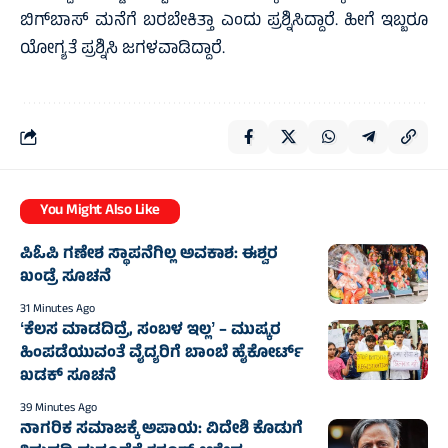
ಬಿಗ್‌ಬಾಸ್ ಮನೆಗೆ ಬರಬೇಕಿತ್ತಾ ಎಂದು ಪ್ರಶ್ನಿಸಿದ್ದಾರೆ. ಹೀಗೆ ಇಬ್ಬರೂ
ಯೋಗ್ಯತೆ ಪ್ರಶ್ನಿಸಿ ಜಗಳವಾಡಿದ್ದಾರೆ.
You Might Also Like
ಪಿಓಪಿ ಗಣೇಶ ಸ್ಥಾಪನೆಗಿಲ್ಲ ಅವಕಾಶ: ಈಶ್ವರ
ಖಂಡ್ರೆ ಸೂಚನೆ
31 Minutes Ago
ʻಕೆಲಸ ಮಾಡದಿದ್ರೆ, ಸಂಬಳ ಇಲ್ಲʼ – ಮುಷ್ಕರ
ಹಿಂಪಡೆಯುವಂತೆ ವೈದ್ಯರಿಗೆ ಬಾಂಬೆ ಹೈಕೋರ್ಟ್‌
ಖಡಕ್ ಸೂಚನೆ
39 Minutes Ago
ನಾಗರಿಕ ಸಮಾಜಕ್ಕೆ ಅಪಾಯ: ವಿದೇಶಿ ಕೊಡುಗೆ