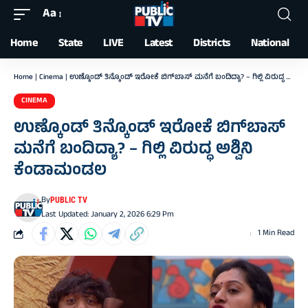
Aa
Font
Resizer
Home
State
LIVE
Latest
Districts
National
Home
|
Cinema
|
ಉಣ್ಕೊಂಡ್‌ ತಿನ್ಕೊಂಡ್ ಇರೋಕೆ ಬಿಗ್‌ಬಾಸ್ ಮನೆಗೆ ಬಂದಿದ್ಯಾ? – ಗಿಲ್ಲಿ ವಿರುದ್ಧ ಅಶ್ವಿನಿ ಕೆಂಡಾಮಂಡಲ
CINEMA
ಉಣ್ಕೊಂಡ್‌ ತಿನ್ಕೊಂಡ್ ಇರೋಕೆ ಬಿಗ್‌ಬಾಸ್
ಮನೆಗೆ ಬಂದಿದ್ಯಾ? – ಗಿಲ್ಲಿ ವಿರುದ್ಧ ಅಶ್ವಿನಿ
ಕೆಂಡಾಮಂಡಲ
By
PUBLIC TV
Last Updated: January 2, 2026 6:29 Pm
1 Min Read