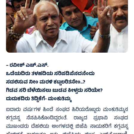
– ರವೀಶ್ ಎಚ್.ಎಸ್.
ಒಡೆಯದಿರು ತಳಹದಿಯ ಸರಿಪಡಿಪೆನದನೆಂದು
ಸಡಲಿಸುವ ನೀಂ ಮರಳಿ ಕಟ್ಟಲರಿತನೇಂ..?
ಗಿಡವ ಸರಿ ಬೆಳೆಯಿಸಲು ಬುಡವ ಕೀಳ್ವದು ಸರಿಯೇ?
ದುಡುಕದಿರು ತಿದ್ದಿಕೆಗೆ- ಮಂಕುತಿಮ್ಮ
ಐದಾರು ವರ್ಷಗಳ ಹಿಂದೆ ಸಂಘದ ಹಿರಿಯರೊಬ್ಬರು ಮಂಕುತಿಮ್ಮನ
ಕಗ್ಗವನ್ನ ನೆನಪಿಸಿಕೊಂಡಿದ್ದರಂತೆ. ರಾಜ್ಯದ ಪ್ರಭಾವಿ ಸಂಘದ
ಮುಖಂಡರು ದೆಹಲಿಯ ಅಂಗಳದಲ್ಲಿ ಬಿಜೆಪಿ ನಾಯಕರಿಗೆ ಕಗ್ಗವನ್ನ