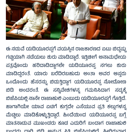
ಈ ನಡುವೆ ಯಡಿಯೂರಪ್ಪಗೆ ವಯಸ್ಸಿನ ರಾಜಕಾರಣದ ಏಟು ಬಿದ್ದಷ್ಟು
ಗಟ್ಟಿಯಾಗಿ ನಡೆಯಲು ಶುರು ಮಾಡಿದ್ದಾರೆ. ಇತ್ತಿಚೀಗೆ ಅನಾಮಧೇಯ
ಪತ್ರವೊಂದು ಹರಿದಾಡಿದ್ದಾಗಲೇ ಯಡಿಯೂರಪ್ಪ ನಗಲು ಶುರು
ಮಾಡಿದ್ದರಂತೆ. ಯಾರು ಬರೆದಿರಬಹುದು ಅಂತಾ ಅವರ ಆಪ್ತರು
ಒಂದೊಂದು ಹೆಸರನ್ನು ಬಿಡುತ್ತಿದ್ದಾಗ ಯಡಿಯೂರಪ್ಪ ನೋಡೋಣ
ಬಿಡಿ ಅಂದರಂತೆ. ಈ ಸನ್ನಿವೇಶಗಳನ್ನ ಗಮನಿಸಿದಾಗ ಸದ್ಯಕ್ಕೆ
ಬಿಜೆಪಿಯಲ್ಲಿ ನಾನೇ ರಾಜಾಹುಲಿ ಎಂಬುದು ಯಡಿಯೂರಪ್ಪಗೆ ಗೊತ್ತಿದೆ.
ಹಾಗಾಗಿಯೇ ಯಾವ ಏಟಿಗೆ ಕುಗ್ಗದೇ ಎಸೆಯುವ ಪ್ರತಿ ಕಲ್ಲುಗಳನ್ನ
ಮೆಟ್ಟಿಲು ಮಾಡಿಕೊಳ್ಳುತ್ತಿದ್ದಾರೆ. ಹಿಂದೆಯಿಂದ ಯಡಿಯೂರಪ್ಪ ಬಗ್ಗೆ
ಮಾತನಾಡುವ ಮುಖಂಡರು ಕೂಡ ಎದುರಿಗೆ ಬಂದಾಗ ರಾಜಾಹುಲಿ
ಬಂದರು ದಾರಿ ಬಿಡಿ ಅನ್ನುವ ಸ್ಥಿತಿ ಬಿಜೆಪಿಯಲ್ಲಿದೆ. ಹೀಗಿರುವಾಗ