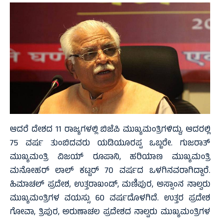
ಆದರೆ ದೇಶದ 11 ರಾಜ್ಯಗಳಲ್ಲಿ ಬಿಜೆಪಿ ಮುಖ್ಯಮಂತ್ರಿಗಳಿದ್ದು, ಆದರಲ್ಲಿ
75 ವರ್ಷ ತುಂಬಿದವರು ಯಡಿಯೂರಪ್ಪ ಒಬ್ಬರೇ. ಗುಜರಾತ್
ಮುಖ್ಯಮಂತ್ರಿ ವಿಜಯ್ ರೂಪಾನಿ, ಹರಿಯಾಣ ಮುಖ್ಯಮಂತ್ರಿ
ಮನೋಹರ್ ಲಾಲ್ ಕಟ್ಟರ್ 70 ವರ್ಷದ ಒಳಗಿನವರಾಗಿದ್ದಾರೆ.
ಹಿಮಾಚಲ್ ಪ್ರದೇಶ, ಉತ್ತರಾಖಂಡ್, ಮಣಿಪುರ, ಅಸ್ಸಾಂನ ನಾಲ್ವರು
ಮುಖ್ಯಮಂತ್ರಿಗಳ ವಯಸ್ಸು 60 ವರ್ಷದೊಳಗಿದೆ. ಉತ್ತರ ಪ್ರದೇಶ
ಗೋವಾ, ತ್ರಿಪುರ, ಅರುಣಾಚಲ ಪ್ರದೇಶದ ನಾಲ್ವರು ಮುಖ್ಯಮಂತ್ರಿಗಳ