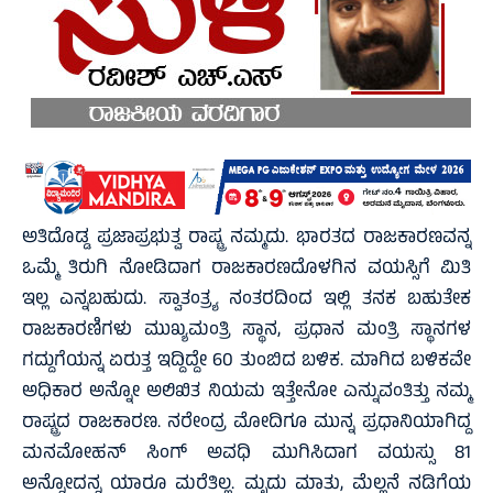
ಅತಿದೊಡ್ಡ ಪ್ರಜಾಪ್ರಭುತ್ವ ರಾಷ್ಟ್ರ ನಮ್ಮದು. ಭಾರತದ ರಾಜಕಾರಣವನ್ನ
ಒಮ್ಮೆ ತಿರುಗಿ ನೋಡಿದಾಗ ರಾಜಕಾರಣದೊಳಗಿನ ವಯಸ್ಸಿಗೆ ಮಿತಿ
ಇಲ್ಲ ಎನ್ನಬಹುದು. ಸ್ವಾತಂತ್ರ್ಯ ನಂತರದಿಂದ ಇಲ್ಲಿ ತನಕ ಬಹುತೇಕ
ರಾಜಕಾರಣಿಗಳು ಮುಖ್ಯಮಂತ್ರಿ ಸ್ಥಾನ, ಪ್ರಧಾನ ಮಂತ್ರಿ ಸ್ಥಾನಗಳ
ಗದ್ದುಗೆಯನ್ನ ಏರುತ್ತ ಇದ್ದಿದ್ದೇ 60 ತುಂಬಿದ ಬಳಿಕ. ಮಾಗಿದ ಬಳಿಕವೇ
ಅಧಿಕಾರ ಅನ್ನೋ ಅಲಿಖಿತ ನಿಯಮ ಇತ್ತೇನೋ ಎನ್ನುವಂತಿತ್ತು ನಮ್ಮ
ರಾಷ್ಟ್ರದ ರಾಜಕಾರಣ. ನರೇಂದ್ರ ಮೋದಿಗೂ ಮುನ್ನ ಪ್ರಧಾನಿಯಾಗಿದ್ದ
ಮನಮೋಹನ್ ಸಿಂಗ್ ಅವಧಿ ಮುಗಿಸಿದಾಗ ವಯಸ್ಸು 81
ಅನ್ನೋದನ್ನ ಯಾರೂ ಮರೆತಿಲ್ಲ. ಮೃದು ಮಾತು, ಮೆಲ್ಲನೆ ನಡಿಗೆಯ