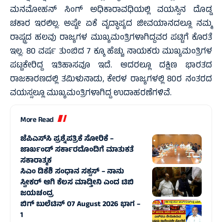
ಮನಮೋಹನ್ ಸಿಂಗ್ ಅಧಿಕಾರಾವಧಿಯಲ್ಲಿ ವಯಸ್ಸಿನ ದೊಡ್ಡ
ಚಕಾರ ಇರಲಿಲ್ಲ. ಅಷ್ಟೇ ಏಕೆ ವೃದ್ಧಾಪ್ಯದ ಜೀವಯಾನದಲ್ಲೂ ನಮ್ಮ
ರಾಷ್ಟ್ರದ ಹಲವು ರಾಜ್ಯಗಳ ಮುಖ್ಯಮಂತ್ರಿಗಳಾಗಿದ್ದವರ ಪಟ್ಟಿಗೆ ಕೊರತೆ
ಇಲ್ಲ. 80 ವರ್ಷ ತುಂಬಿದ 7 ಕ್ಕೂ ಹೆಚ್ಚು ನಾಯಕರು ಮುಖ್ಯಮಂತ್ರಿಗಳ
ಪಟ್ಟಕೇರಿದ್ದ ಇತಿಹಾಸವೂ ಇದೆ. ಆದರಲ್ಲೂ ದಕ್ಷಿಣ ಭಾರತದ
ರಾಜಕಾರಣದಲ್ಲಿ ತಮಿಳುನಾಡು, ಕೇರಳ ರಾಜ್ಯಗಳಲ್ಲಿ 80ರ ನಂತರದ
ವಯಸ್ಸಲ್ಲೂ ಮುಖ್ಯಮಂತ್ರಿಗಳಾಗಿದ್ದ ಉದಾಹರಣೆಗಳಿವೆ.
More Read
ಜೆಪಿಎಸ್‌ಸಿ ಪ್ರಶ್ನೆಪತ್ರಿಕೆ ಸೋರಿಕೆ –
ಜಾರ್ಖಂಡ್‌ ಸರ್ಕಾರದೊಂದಿಗೆ ಮಾತುಕತೆ
ಸಕಾರಾತ್ಮಕ
ಸಿಎಂ ಡಿಕೆಶಿ ಸಂಧಾನ ಸಕ್ಸಸ್‌ – ನಾನು
ಸ್ವೀಕರ್ ಆಗಿ ಕೆಲಸ ಮಾಡ್ತೀನಿ ಎಂದ ಟಿಬಿ
ಜಯಚಂದ್ರ
ಬಿಗ್‌ ಬುಲೆಟಿನ್‌ 07 August 2026 ಭಾಗ –
1