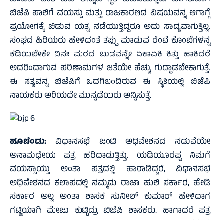
ಬಿಜೆಪಿ ಪಾಲಿಗೆ ವಯಸ್ಸು ಮತ್ತು ರಾಜಕಾರಣದ ವಿಷಯವನ್ನ ಆಗಾಗ್ಗೆ
ಪ್ರಯೋಗಕ್ಕೆ ಬಿಡುವ ಯತ್ನ ನಡೆಯುತ್ತಿದ್ದರೂ ಅದು ಸಾದ್ಯವಾಗುತ್ತಿಲ್ಲ.
ಸಂಘದ ಹಿರಿಯರು ಹೇಳಿದಂತೆ ತಪ್ಪು ಮಾಡುವ ರೆಂಬೆ ಕೊಂಬೆಗಳನ್ನ
ಕಡಿಯಬೇಕೇ ವಿನಃ ಮರದ ಬುಡವನ್ನೇ ಏಕಾಏಕಿ ಕಿತ್ತು ಹಾಕಿದರೆ
ಅದರಿಂದಾಗುವ ಪರಿಣಾಮಗಳ ಜತೆಯೇ ಹೆಚ್ಚು ಗುದ್ದಾಡಬೇಕಾಗುತ್ತೆ.
ಈ ಸತ್ಯವನ್ನ ಬಿಜೆಪಿಗೆ ಒದಗಿಬಂದಿರುವ ಈ ಸ್ಥಿತಿಯಲ್ಲಿ ಬಿಜೆಪಿ
ನಾಯಕರು ಅರಿಯದೇ ಮುನ್ನಡೆಯರು ಅನ್ನಿಸುತ್ತೆ.
ಹೂಚೆಂಡು:
ವಿಧಾನಸಭೆ ಜಂಟಿ ಅಧಿವೇಶನದ ನಡುವೆಯೇ
ಅನಾಮಧೇಯ ಪತ್ರ ಹರಿದಾಡುತ್ತಿತ್ತು. ಯಡಿಯೂರಪ್ಪ ನಿಮಗೆ
ವಯಸ್ಸಾಯ್ತು ಅಂತಾ ಪತ್ರದಲ್ಲಿ ಹಾರಾಡಿದ್ದರೆ, ವಿಧಾನಸಭೆ
ಅಧಿವೇಶನದ ಕಲಾಪದಲ್ಲಿ ನಮ್ಮದು ರಾಜಾ ಹುಲಿ ಸರ್ಕಾರ, ಹೇಡಿ
ಸರ್ಕಾರ ಅಲ್ಲ ಅಂತಾ ಶಾಸಕ ಸುನೀಲ್ ಕುಮಾರ್ ಹೇಳಿದಾಗ
ಗಟ್ಟಿಯಾಗಿ ಮೇಜು ಕುಟ್ಟಿದ್ರು ಬಿಜೆಪಿ ಶಾಸಕರು. ಹಾಗಾದರೆ ಪತ್ರ