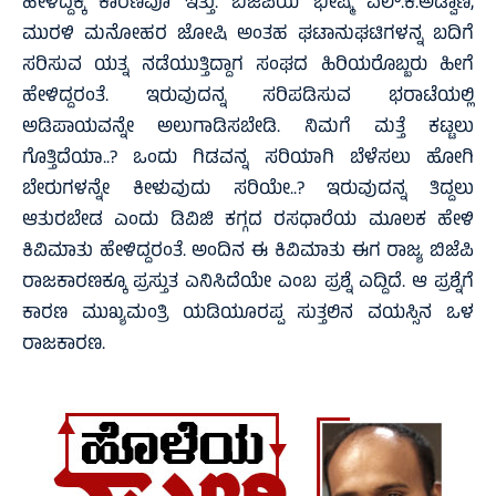
ಹೇಳಿದ್ದಕ್ಕೆ ಕಾರಣವೂ ಇತ್ತು. ಬಿಜೆಪಿಯ ಭೀಷ್ಮ ಎಲ್.ಕೆ.ಅಡ್ವಾಣಿ,
ಮುರಳಿ ಮನೋಹರ ಜೋಷಿ ಅಂತಹ ಘಟಾನುಘಟಿಗಳನ್ನ ಬದಿಗೆ
ಸರಿಸುವ ಯತ್ನ ನಡೆಯುತ್ತಿದ್ದಾಗ ಸಂಘದ ಹಿರಿಯರೊಬ್ಬರು ಹೀಗೆ
ಹೇಳಿದ್ದರಂತೆ. ಇರುವುದನ್ನ ಸರಿಪಡಿಸುವ ಭರಾಟೆಯಲ್ಲಿ
ಅಡಿಪಾಯವನ್ನೇ ಅಲುಗಾಡಿಸಬೇಡಿ. ನಿಮಗೆ ಮತ್ತೆ ಕಟ್ಟಲು
ಗೊತ್ತಿದೆಯಾ..? ಒಂದು ಗಿಡವನ್ನ ಸರಿಯಾಗಿ ಬೆಳೆಸಲು ಹೋಗಿ
ಬೇರುಗಳನ್ನೇ ಕೀಳುವುದು ಸರಿಯೇ..? ಇರುವುದನ್ನ ತಿದ್ದಲು
ಆತುರಬೇಡ ಎಂದು ಡಿವಿಜಿ ಕಗ್ಗದ ರಸಧಾರೆಯ ಮೂಲಕ ಹೇಳಿ
ಕಿವಿಮಾತು ಹೇಳಿದ್ದರಂತೆ. ಅಂದಿನ ಈ ಕಿವಿಮಾತು ಈಗ ರಾಜ್ಯ ಬಿಜೆಪಿ
ರಾಜಕಾರಣಕ್ಕೂ ಪ್ರಸ್ತುತ ಎನಿಸಿದೆಯೇ ಎಂಬ ಪ್ರಶ್ನೆ ಎದ್ದಿದೆ. ಆ ಪ್ರಶ್ನೆಗೆ
ಕಾರಣ ಮುಖ್ಯಮಂತ್ರಿ ಯಡಿಯೂರಪ್ಪ ಸುತ್ತಲಿನ ವಯಸ್ಸಿನ ಒಳ
ರಾಜಕಾರಣ.