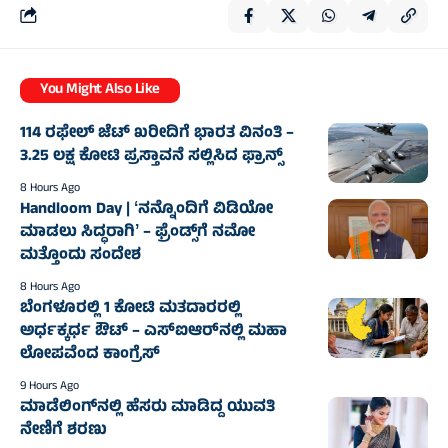
You Might Also Like
114 ರಫೇಲ್ ಜೆಟ್‌ ಖರೀದಿಗೆ ಭಾರತ ವಿನಂತಿ –
3.25 ಲಕ್ಷ ಕೋಟಿ ಪ್ರಸ್ತಾವನೆ ಸಲ್ಲಿಸಿದ ಫ್ರಾನ್ಸ್‌
8 Hours Ago
Handloom Day | ʻನನ್ನೊಂದಿಗೆ ವಿಡಿಯೋ
ಮಾಡಲು ಸಿದ್ಧರಾಗಿʼ – ಫ್ರೆಂಡ್ಸ್‌ಗೆ ನಮೋ
ಮತ್ತೊಂದು ಸಂದೇಶ
8 Hours Ago
ಬೆಂಗಳೂರಲ್ಲಿ 1 ಕೋಟಿ ಮತದಾರರಲ್ಲಿ
ಅರ್ಧಕ್ಕರ್ಧ ಔಟ್ – ಎಸ್‌ಐಆರ್‌ನಲ್ಲಿ ಮಹಾ
ಲೋಪವೆಂದ ಕಾಂಗ್ರೆಸ್
9 Hours Ago
ಮಾಡೆಲಿಂಗ್‌ನಲ್ಲಿ ಹೆಸರು ಮಾಡಿದ್ದ ಯುವತಿ
ನೇಣಿಗೆ ಶರಣು