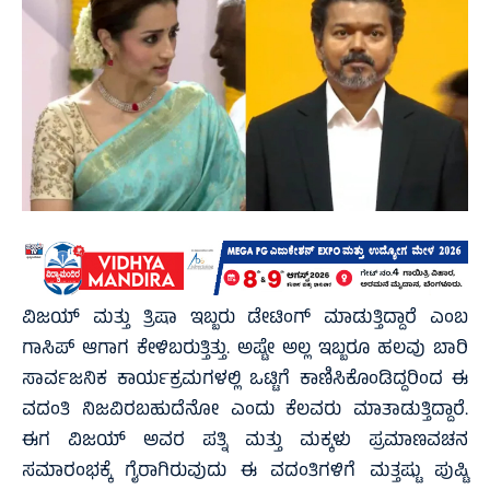
ವಿಜಯ್ ಮತ್ತು ತ್ರಿಷಾ ಇಬ್ಬರು ಡೇಟಿಂಗ್ ಮಾಡುತ್ತಿದ್ದಾರೆ ಎಂಬ
ಗಾಸಿಪ್ ಆಗಾಗ ಕೇಳಿಬರುತ್ತಿತ್ತು. ಅಷ್ಟೇ ಅಲ್ಲ ಇಬ್ಬರೂ ಹಲವು ಬಾರಿ
ಸಾರ್ವಜನಿಕ ಕಾರ್ಯಕ್ರಮಗಳಲ್ಲಿ ಒಟ್ಟಿಗೆ ಕಾಣಿಸಿಕೊಂಡಿದ್ದರಿಂದ ಈ
ವದಂತಿ ನಿಜವಿರಬಹುದೆನೋ ಎಂದು ಕೆಲವರು ಮಾತಾಡುತ್ತಿದ್ದಾರೆ.
ಈಗ ವಿಜಯ್ ಅವರ ಪತ್ನಿ ಮತ್ತು ಮಕ್ಕಳು ಪ್ರಮಾಣವಚನ
ಸಮಾರಂಭಕ್ಕೆ ಗೈರಾಗಿರುವುದು ಈ ವದಂತಿಗಳಿಗೆ ಮತ್ತಷ್ಟು ಪುಷ್ಟಿ