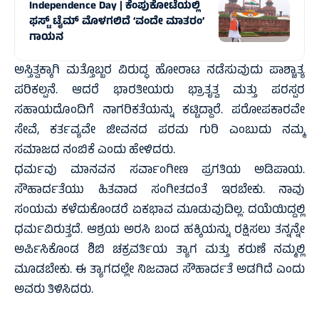
Independence Day | ಕೆಂಪುಕೋಟೆಯಲ್ಲಿ
ಫಸ್ಟ್‌ ಟೈಮ್‌ ಮೊಳಗಲಿದೆ ‘ವಂದೇ ಮಾತರಂ’
ಗಾಯನ
ಅಸ್ತಿತ್ವಕ್ಕಾಗಿ ಮತ್ತೊಬ್ಬರ ವಿರುದ್ಧ ಹೋರಾಟ ನಡೆಸುವುದು ಪಾಶ್ಚಾತ್ಯ
ಪರಿಕಲ್ಪನೆ. ಆದರೆ ಭಾರತೀಯರು ಭ್ರಾತೃತ್ವ ಮತ್ತು ಪರಸ್ಪರ
ಸಹಾಯದೊಂದಿಗೆ ನಾಗರಿಕತೆಯನ್ನು ಕಟ್ಟಿದ್ದಾರೆ. ಪರೋಪಕಾರವೇ
ಸೇವೆ, ಕರ್ತವ್ಯವೇ ಜೀವನದ ಪರಮ ಗುರಿ ಎಂಬುದು ನಮ್ಮ
ಸಮಾಜದ ನಂಬಿಕೆ ಎಂದು ಹೇಳಿದರು.
ಧರ್ಮವು ಮಾನವನ ಸರ್ವಾಂಗೀಣ ಪ್ರಗತಿಯ ಅಡಿಪಾಯ.
ಸೌಹಾರ್ದತೆಯು ಹಿತವಾದ ಸಂಗೀತದಂತೆ ಇರಬೇಕು. ನಾವು
ಸಂಯಮ ಕಳೆದುಕೊಂಡರೆ ಏಕಭಾವ ಮೂಡುವುದಿಲ್ಲ. ದಯೆಯಿದ್ದಲ್ಲಿ
ಧರ್ಮವಿರುತ್ತದೆ. ಆಶ್ರಯ ಅರಸಿ ಬಂದ ಹಕ್ಕಿಯನ್ನು ರಕ್ಷಿಸಲು ತನ್ನನ್ನೇ
ಅರ್ಪಿಸಿಕೊಂಡ ಶಿಬಿ ಚಕ್ರವರ್ತಿಯ ತ್ಯಾಗ ಮತ್ತು ಕರುಣೆ ನಮ್ಮಲ್ಲಿ
ಮೂಡಬೇಕು. ಈ ತ್ಯಾಗದಲ್ಲೇ ನಿಜವಾದ ಸೌಹಾರ್ದತೆ ಅಡಗಿದೆ ಎಂದು
ಅವರು ತಿಳಿಸಿದರು.