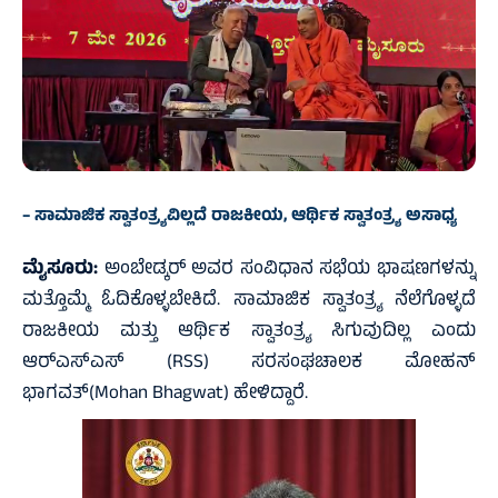
– ಸಾಮಾಜಿಕ ಸ್ವಾತಂತ್ರ್ಯವಿಲ್ಲದೆ ರಾಜಕೀಯ, ಆರ್ಥಿಕ ಸ್ವಾತಂತ್ರ್ಯ ಅಸಾಧ್ಯ
ಮೈಸೂರು:
ಅಂಬೇಡ್ಕರ್ ಅವರ ಸಂವಿಧಾನ ಸಭೆಯ ಭಾಷಣಗಳನ್ನು
ಮತ್ತೊಮ್ಮೆ ಓದಿಕೊಳ್ಳಬೇಕಿದೆ. ಸಾಮಾಜಿಕ ಸ್ವಾತಂತ್ರ್ಯ ನೆಲೆಗೊಳ್ಳದೆ
ರಾಜಕೀಯ ಮತ್ತು ಆರ್ಥಿಕ ಸ್ವಾತಂತ್ರ್ಯ ಸಿಗುವುದಿಲ್ಲ ಎಂದು
ಆರ್‌ಎಸ್‌ಎಸ್ (RSS) ಸರಸಂಘಚಾಲಕ ಮೋಹನ್
ಭಾಗವತ್(Mohan Bhagwat) ಹೇಳಿದ್ದಾರೆ.