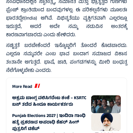
ಸಂವಿಧಾನದಲ್ಲಿನ ಸ್ವಾತಂತ್ರ್ಯ, ಸಮಾನತೆ ಮತ್ತು ಭ್ರಾತೃತ್ವದ ಗುಣಗಳು
ಫ್ರೆಂಚ್ ಕ್ರಾಂತಿಯಿಂದ ಬಂದವುಗಳಲ್ಲ. ಈ ಪರಿಕಲ್ಪನೆಗಳು ಮೂಲತಃ
ಭಾರತದ್ದೇ(India) ಆಗಿವೆ. ವಿಭಿನ್ನತೆಯು ವ್ಯಕ್ತಿಗತವಾಗಿ ಎಲ್ಲರಲ್ಲೂ
ಇರುತ್ತದೆ, ಆದರೆ ಅದೇ ನಮ್ಮ ನಡುವಿನ ಅಂತರಕ್ಕೆ
ಕಾರಣವಾಗಬಾರದು ಎಂದು ಹೇಳಿದರು.
ಸಚ್ಚಿತ್ತತೆ ಬರಬೇಕೆಂದರೆ ಇನ್ನೊಬ್ಬರಿಗೆ ತೊಂದರೆ ಕೊಡಬಾರದು.
ಎಲ್ಲರೂ ನಮ್ಮವರೇ ಎಂಬ ಭಾವ ಬಂದಾಗ ಸಮಾಜದ ವಿಕಾಸ
ತಂತಾನೇ ಆಗುತ್ತದೆ. ಭಾಷೆ, ಜಾತಿ, ಪಂಗಡಗಳನ್ನು ಮೀರಿ ಬಂಧುತ್ವ
ನೆಲೆಗೊಳ್ಳಬೇಕು ಎಂದರು.
More Read
ಅಕ್ರಮ ಬಾಂಗ್ಲ ವಲಿಸಿಗರೆಂಬ ಶಂಕೆ – KSRTC
ಬಸ್‌ ತಡೆದ ಹಿಂದೂ ಕಾರ್ಯಕರ್ತರು
Punjab Elections 2027 | ಇಂದಿರಾ ಗಾಂಧಿ
ಹತ್ಯೆ ಪ್ರಕರಣದ ಅಪರಾಧಿ ಕೆಹರ್‌ ಸಿಂಗ್‌
ಪುತ್ರನಿಗೆ ಟಿಕೆಟ್‌