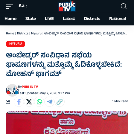
Aa
Font
Resizer
Home
State
LIVE
Latest
Districts
National
Home
|
Districts
|
Mysuru
|
ಅಂಬೇಡ್ಕರ್ ಸಂವಿಧಾನ ಸಭೆಯ ಭಾಷಣಗಳನ್ನು ಮತ್ತೊಮ್ಮೆ ಓದಿಕೊಳ್ಳಬೇಕಿದೆ: ಮೋಹನ್ ಭಾಗವತ್
MYSURU
ಅಂಬೇಡ್ಕರ್ ಸಂವಿಧಾನ ಸಭೆಯ
ಭಾಷಣಗಳನ್ನು ಮತ್ತೊಮ್ಮೆ ಓದಿಕೊಳ್ಳಬೇಕಿದೆ:
ಮೋಹನ್ ಭಾಗವತ್
By
PUBLIC TV
Last Updated: May 7, 2026 9:27 Pm
1 Min Read