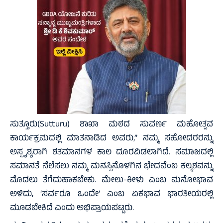
ಸುತ್ತೂರು(Sutturu) ಶಾಖಾ ಮಠದ ಸುವರ್ಣ ಮಹೋತ್ಸವ
ಕಾರ್ಯಕ್ರಮದಲ್ಲಿ ಮಾತನಾಡಿದ ಅವರು,” ನಮ್ಮ ಸಹೋದರರನ್ನು
ಅಸ್ಪೃಶ್ಯರಾಗಿ ಶತಮಾನಗಳ ಕಾಲ ದೂರವಿಡಲಾಗಿದೆ. ಸಮಾಜದಲ್ಲಿ
ಸಮಾನತೆ ನೆಲೆಸಲು ನಮ್ಮ ಮನಸ್ಸಿನೊಳಗಿನ ಭೇದವೆಂಬ ಕಲ್ಮಶವನ್ನು
ಮೊದಲು ತೆಗೆದುಹಾಕಬೇಕು. ಮೇಲು-ಕೀಳು ಎಂಬ ಮನೋಭಾವ
ಅಳಿದು, ‘ಸರ್ವರೂ ಒಂದೇ’ ಎಂಬ ಏಕಭಾವ ಭಾರತೀಯರಲ್ಲಿ
ಮೂಡಬೇಕಿದೆ ಎಂದು ಅಭಿಪ್ರಾಯಪಟ್ಟರು.