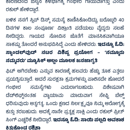
ಕಾರಣದಿಂದ ಬೆನ್ನಿನ ಕೆಳಭಾಗಕ್ಕೆ ಗಂಭೀರ ಗಾಯವಾಗಿತ್ತು ಎಂದು
ರಕುಲ್ ಹೇಳಿದ್ದಾರೆ.
ಬಳಿಕ ನನಗೆ ಸ್ಲಿಪ್ ಡಿಸ್ಕ್ ಸಮಸ್ಯೆ ಕಾಣಿಸಿಕೊಂಡಿದ್ದು, ಬರೊಬ್ಬರಿ 40
ದಿನಗಳ ಕಾಲ ಸಂಪೂರ್ಣ ವಿಶ್ರಾಂತಿ ಪಡೆಯಲು ವೈದ್ಯರು ಸಲಹೆ
ನೀಡಿದ್ದರು. ಗಾಯದ ನೋವಿನ ಜೊತೆಗೆ ಮಾನಸಿಕವಾಗಿಯೂ
ಸಾಕಷ್ಟು ತೊಂದರೆ ಅನುಭವಿಸಿದ್ದೆ ಎಂದು ಹೇಳಿದರು.
ಇದನ್ನೂ ಓದಿ:
ಸ್ಯಾಂಡಲ್‌ವುಡ್‌ ನಟರ ವಿಶಿಷ್ಟ ಪ್ರಯೋಗ – ‘ನಮ್ಮೂರು
ನಮ್ಮವರು’ ಮ್ಯೂಸಿಕ್ ಆಲ್ಬಂ ಮೂಲಕ ಜನಜಾಗೃತಿ
ಫಿಟ್ ಆಗಿರಬೇಕು ಎನ್ನುವ ಕಾರಣಕ್ಕೆ ಹಲವರು ಹೆಚ್ಚು ತೂಕ ಎತ್ತಲು
ಪ್ರಯತ್ನಿಸುತ್ತಾರೆ. ಆದರೆ ಸುರಕ್ಷತಾ ಕ್ರಮಗಳನ್ನು ಪಾಲಿಸದೇ ಹೋದರೆ
ಗಂಭೀರ ಸಮಸ್ಯೆಗಳು ಎದುರಾಗಬಹುದು. ವಿಶೇಷವಾಗಿ
ಡೆಡ್‌ಲಿಫ್ಟ್‌ನಂತಹ ವ್ಯಾಯಾಮ ಮಾಡುವಾಗ ಸೇಫ್ಟಿ ಬೆಲ್ಟ್
ಧರಿಸುವುದು ಅತ್ಯಗತ್ಯ. ಒಂದು ಕ್ಷಣದ ನಿರ್ಲಕ್ಷ್ಯವೂ ನಿಮ್ಮ ಆರೋಗ್ಯಕ್ಕೆ
ಕುತ್ತು ತರಬಹುದು. ಅದಕ್ಕೆ ನಾನೇ ಪ್ರತ್ಯಕ್ಷ ಸಾಕ್ಷಿ ಎಂದು ರಕುಲ್ ಪ್ರೀತ್
ಸಿಂಗ್ ಎಚ್ಚರಿಕೆ ನೀಡಿದ್ದಾರೆ.
ಇದನ್ನೂ ಓದಿ:
ಸಾಯಿ ಪಲ್ಲವಿ ಅವಕಾಶ
ಕಿತ್ತುಕೊಂಡ ರಶ್ಮಿಕಾ