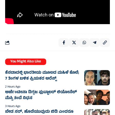
You Might Also Like
ಕೆನಡಾದಲ್ಲಿ ಭಾರತೀಯ ಮೂಲದ ಮಹಿಳೆ ಕೊಲೆ;
7 ತಿಂಗಳ ಬಳಿಕ ಪ್ರಿಯಕರ ಅರೆಸ್ಟ್‌
2 Hours Ago
ಅರ್ಜೆಂಟೀನಾ ದಿಗ್ಗಜ ಫುಟ್ಬಾಲರ್‌ ಲಿಯೋನೆಲ್‌
ಮೆಸ್ಸಿ ತಂದೆ ನಿಧನ
3 Hours Ago
ಬೇಡ ಸರ್, ಹೊಡೆಯುವುದು ಬಿಡಿ ಎಂದರೂ