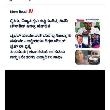
More Read
ರೈತರು, ಹೆಣ್ಣುಮಕ್ಕಳು ಗಟ್ಟಿಯಾಗಿದ್ರೆ ಬಿಡದಿ
ಟೌನ್‌ಶಿಪ್ ಆಗಲ್ಲ: ಹೆಚ್‌ಡಿಕೆ
ವೈಭವ್ ಸೂರ್ಯವಂಶಿ ವಯಸ್ಸು ನಿಜಕ್ಕೂ 15
ವರ್ಷವೇ – ಆಸ್ಟ್ರೇಲಿಯಾ ದಿಗ್ಗಜ ಬೌಲರ್
ಬ್ರೆಟ್ ಲೀ ಪ್ರಶ್ನೆ
ತುಮಕೂರು | ಲೋ ಬಿಪಿಯಿಂದ ಕುಸಿದು
ಬಿದ್ದು 8ನೇ ತರಗತಿ ವಿದ್ಯಾರ್ಥಿನಿ ಸಾವು