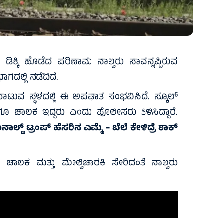
 ಡಿಕ್ಕಿ ಹೊಡೆದ ಪರಿಣಾಮ ನಾಲ್ವರು ಸಾವನ್ನಪ್ಪಿರುವ
ಗದಲ್ಲಿ ನಡೆದಿದೆ.
ಿ ದಾಟುವ ಸ್ಥಳದಲ್ಲಿ ಈ ಅಪಘಾತ ಸಂಭವಿಸಿದೆ. ಸ್ಕೂಲ್
ಾಗೂ ಚಾಲಕ ಇದ್ದರು ಎಂದು ಪೊಲೀಸರು ತಿಳಿಸಿದ್ದಾರೆ.
್ಡ್ ಟ್ರಂಪ್ ಹೆಸರಿನ ಎಮ್ಮೆ – ಬೆಲೆ ಕೇಳಿದ್ರೆ ಶಾಕ್‌
 ಚಾಲಕ ಮತ್ತು ಮೇಲ್ವಿಚಾರಕಿ ಸೇರಿದಂತೆ ನಾಲ್ವರು