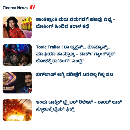
Cinema News
ಶಾಂತಿಕ್ರಾಂತಿ ಮರು ಬಿಡುಗಡೆಗೆ ಹಲವು ವಿಘ್ನ –
ಮೇಕಿಂಗ್ ಹಿಂದಿದೆ ಕರಾಳ ಕಥೆ
Toxic Trailer | ರಾ ಆ್ಯಕ್ಷನ್‌… ರೊಮ್ಯಾನ್ಸ್‌…
ಮಾಫಿಯಾ ಸಾಮ್ರಾಜ್ಯ – ಡಾರ್ಕ್‌ ಗ್ಯಾಂಗ್‌ಸ್ಟರ್‌
ಲೋಕಕ್ಕೆ ರಾ`ಕಿಂಗ್‌’ ಎಂಟ್ರಿ!
ಬಿಗ್‌ಬಾಸ್ ಅಗ್ನಿ ಪರೀಕ್ಷೆಗೆ ಬರಲಿಲ್ಲ ಗಿಲ್ಲಿ ನಟ
ಇಂದು ಟಾಕ್ಸಿಕ್ ಟ್ರೈಲರ್ ರಿಲೀಸ್‌ – ರಾಯ್‌ ಲುಕ್
ಸ್ಫೋಟಕ್ಕೆ ಟೈಮ್‌ ಫಿಕ್ಸ್‌