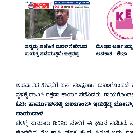
ನನ್ನನ್ನು ಬಿಜೆಪಿಗೆ ಮರಳಿ ಸೇರಿಸುವ
ಡಿಸಿಇಟಿ ಅರ್ಜಿ ತಿದ್
ಪ್ರಯತ್ನ ನಡೆಯುತ್ತಿದೆ: ಈಶ್ವರಪ್ಪ
ಅವಕಾಶ – ಕೆಇಎ
ಅಪಘಾತದ ತೀವ್ರತೆಗೆ ಬಸ್ ಸಂಪೂರ್ಣ ಜಖಂಗೊಂಡಿದೆ. ಘಟನೆ 
ಸ್ಥಳಕ್ಕೆ ಧಾವಿಸಿ ರಕ್ಷಣಾ ಕಾರ್ಯ ನಡೆಸಿದರು. ಗಾಯಗೊಂಡ
ಓದಿ:
ಹಾರ್ಮುಜ್‌ನಲ್ಲಿ ಜಲಬಾಂಬ್‌ ಇಡುತ್ತಿದ್ದ ಬೋ
ವಾಯುದಾಳಿ
ಬೆಳಗ್ಗೆ ಸುಮಾರು 8:08ರ ವೇಳೆಗೆ ಈ ಘಟನೆ ನಡೆದಿದೆ. ಮುಂದಿನ