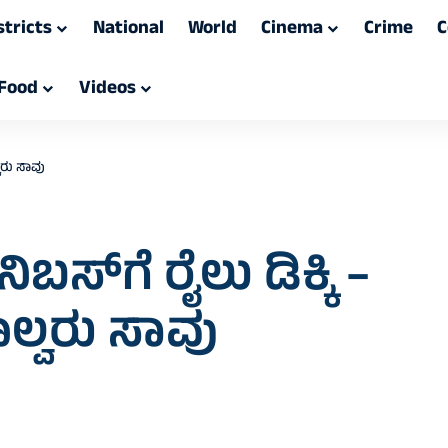
stricts
National
World
Cinema
Crime
C
Food
Videos
್ವರು ಸಾವು
ಬಸ್‌ಗೆ ರೈಲು ಡಿಕ್ಕಿ –
ಾಲ್ವರು ಸಾವು