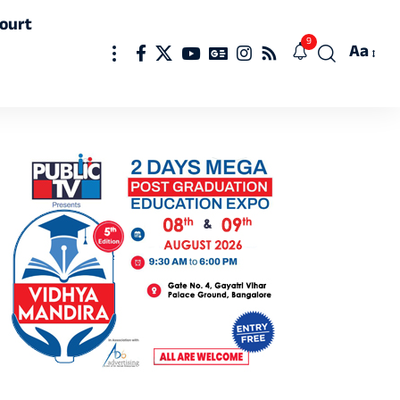
ourt
9
Aa
Font
Resizer