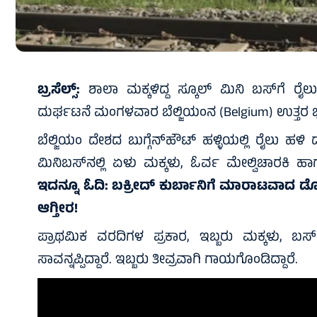
ಬ್ರಸೆಲ್ಸ್:
ಶಾಲಾ ಮಕ್ಕಳಿದ್ದ ಸ್ಕೂಲ್ ಮಿನಿ ಬಸ್‌ಗೆ ರೈಲು
ದುರ್ಘಟನೆ ಮಂಗಳವಾರ ಬೆಲ್ಜಿಯಂನ (Belgium) ಉತ್ತರ ಭಾ
ಬೆಲ್ಜಿಯಂ ದೇಶದ ಬುಗ್ಗೆನ್‌ಹೌಟ್ ಹಳ್ಳಿಯಲ್ಲಿ ರೈಲು ಹಳ
ಮಿನಿಬಸ್‌ನಲ್ಲಿ ಏಳು ಮಕ್ಕಳು, ಓರ್ವ ಮೇಲ್ವಿಚಾರಕಿ ಹ
ಇದನ್ನೂ ಓದಿ:
ಬಕ್ರೀದ್‌ ಕುರ್ಬಾನಿಗೆ ಮಾರಾಟವಾದ ಡೊನಾಲ
ಆಗ್ತೀರ!
ಪ್ರಾಥಮಿಕ ವರದಿಗಳ ಪ್ರಕಾರ, ಇಬ್ಬರು ಮಕ್ಕಳು, ಬಸ್
ಸಾವನ್ನಪ್ಪಿದ್ದಾರೆ. ಇಬ್ಬರು ತೀವ್ರವಾಗಿ ಗಾಯಗೊಂಡಿದ್ದಾರೆ.