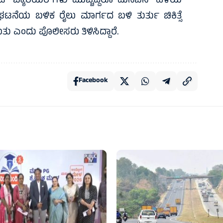
ದು, ಗೇಟ್ ಬ್ಯಾರಿಯರ್‌ಗಳು ಮುಚ್ಚಿದ್ದರೂ ಮಿನಿಬಸ್ ಹಳಿಯ
ೆಯ ಬಳಿಕ ರೈಲು ಮಾರ್ಗದ ಬಳಿ ತುರ್ತು ಚಿಕಿತ್ಸೆ
ತು ಎಂದು ಪೊಲೀಸರು ತಿಳಿಸಿದ್ದಾರೆ.
Facebook