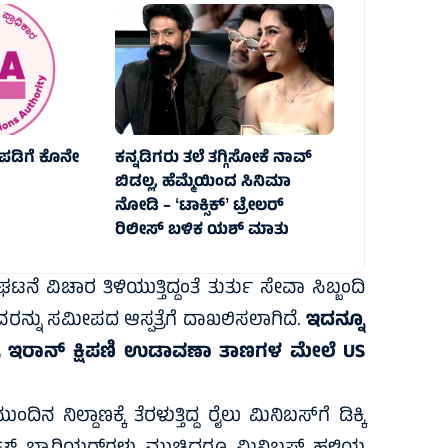
ದುಪಡಿಗೆ ಕೊನೇ
ಕನ್ನಡಿಗರು ತಲೆ ತಗ್ಗಿಸೋಕೆ ನಾವ್‌
ಬಿಡಲ್ಲ, ಹೆಮ್ಮೆಯಿಂದ ಸಿನಿಮಾ
ನೋಡಿ – ʻಟಾಕ್ಸಿಕ್‌ʼ ಟ್ರೇಲರ್‌
ರಿಲೀಸ್‌ ಬಳಿಕ ಯಶ್‌ ಮಾತು
ವಿಚಾರ ತಿಳಿಯುತ್ತಿದ್ದಂತೆ ತುರ್ತು ಸೇವಾ ಸಿಬ್ಬಂದಿ
ವರನ್ನು ಸಮೀಪದ ಆಸ್ಪತ್ರೆಗೆ ದಾಖಲಿಸಲಾಗಿದೆ.
ಇದನ್ನೂ
ಟ್‌, ಇರಾನ್‌ ಕ್ಷಿಪಣಿ ಉಡಾವಣಾ ತಾಣಗಳ ಮೇಲೆ US
 ನಿಲ್ದಾಣಕ್ಕೆ ತೆರಳುತ್ತಿದ್ದ ರೈಲು ಮಿನಿಬಸ್‌ಗೆ ಡಿಕ್ಕಿ