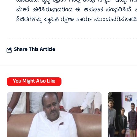
ಹೊಡೆದಿದೆ. ರೈಲ್ವೆ ಕ್ರಾಸಿಂಗ್‌ನಲ್ಲಿ ಕೆಂಪು ಸಿಗ್ನಲ್ ಇದ್
ಮೇಲೆ ಚಲಿಸಿರುವುದರಿಂದ ಈ ಅಪಘಾತ ಸಂಭವಿಸಿದೆ. ಘಟನ
ಶಿಬಿರಗಳನ್ನು ಸ್ಥಾಪಿಸಿ ರಕ್ಷಣಾ ಕಾರ್ಯ ಮುಂದುವರಿಸಲಾಯಿ
Share This Article
You Might Also Like