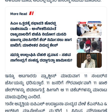
ಅಳವಡಿಕೆ ಮಾಡಿ, ಅದರಲ್ಲಿ ಮೃತರ ಹೆಸರನ್ನ ನಮದು ಮಾಡಲಿದೆ.
More Read
ಸಿಎಂ ಒತ್ತಡಕ್ಕೆ ಸಭಾಪತಿ ಹೊರಟ್ಟಿ
ರಾಜೀನಾಮೆ – ಅಂಗೀಕರಿಸದಂತೆ
ರಾಜ್ಯಪಾಲರಿಗೆ ಬಿಜೆಪಿ ನಿಯೋಗ ಮನವಿ
ಬಾಂಗ್ಲಾ ವಲಸಿಗರಿಗೆ ಶೆಡ್ ನಿರ್ಮಿಸಲು ಜಾಗ
ಬಾಡಿಗೆ; ಮಾಲೀಕರ ವಿರುದ್ಧ ಕೇಸ್
ಷರತ್ತು ಉಲ್ಲಂಘಿಸಿ ದೆಹಲಿ ಪ್ರವಾಸ – ಸಚಿವ
ನಾಗೇಂದ್ರಗೆ ಸಂಕಷ್ಟ, ರದ್ದಾಗುತ್ತಾ ಜಾಮೀನು?
ಇನ್ನೂ ಆಟಗಾರರು ಪ್ರ್ಯಾಕ್ಟೀಸ್‌ ಮಾಡುವಾಗ 11 ನಂಬರ್‌ನ
ಜೆರ್ಸಿಯನ್ನು ಧರಿಸುತ್ತಾರೆ. 11 ಜನರಿಗೆ ಗೌರವಾರ್ಥವಾಗಿ 11 ಖಾಲಿ
ಚೇರ್‌ಗಳನ್ನು ಬಿಡಲಾಗುತ್ತೆ. ಹೀಗಾಗಿ ಆ 11 ಟಿಕೆಟ್‌ಗಳನ್ನು ಮಾರಾಟ
ಮಾಡುವುದಿಲ್ಲ ಎಂದಿದೆ.
19ನೇ ಆವೃತ್ತಿಯ ಐಪಿಎಲ್ ಉದ್ಘಾಟನಾ ಪಂದ್ಯದ ವೇಳೆ ಕೆಎಸ್‌ಸಿಎ &
ಆರ್‌ಸಿಬಿ ಮ್ಯಾನೇಜ್ಮೆಂಟ್ ಮೃತರಿಗೆ 1 ನಿಮಿಷ ಮೌನಚಾರಣೆ