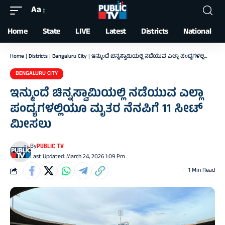
Aa
Font
Resizer
Home
State
LIVE
Latest
Districts
National
Home
|
Districts
|
Bengaluru City
|
ಇನ್ಮುಂದೆ ಚಿನ್ನಸ್ವಾಮಿಯಲ್ಲಿ ನಡೆಯುವ ಎಲ್ಲಾ ಪಂದ್ಯಗಳಲ್ಲಿಯೂ ಮೃತರ ನೆನಪಿಗೆ 11 ಸೀಟ್ ಮೀಸಲು
BENGALURU CITY
ಇನ್ಮುಂದೆ ಚಿನ್ನಸ್ವಾಮಿಯಲ್ಲಿ ನಡೆಯುವ ಎಲ್ಲಾ
ಪಂದ್ಯಗಳಲ್ಲಿಯೂ ಮೃತರ ನೆನಪಿಗೆ 11 ಸೀಟ್
ಮೀಸಲು
By
PUBLIC TV
Last Updated: March 24, 2026 1:09 Pm
1 Min Read