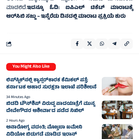
ಮಾಡಲಿದೆ.
ಇದನ್ನೂ ಓದಿ:
ಐಪಿಎಲ್ ಟಿಕೆಟ್ ಮಾರಾಟಕ್ಕೆ
ಆರ್‌ಸಿಬಿ ಸಜ್ಜು – ಇನ್ನೆರೆಡು ದಿನದಲ್ಲಿ ಮಾರಾಟ ಪ್ರಕ್ರಿಯೆ ಶುರು
You Might Also Like
ಲಿಪ್‌ಸ್ಟಿಕ್‌ನಲ್ಲಿ ಕ್ಯಾನ್ಸರ್‌ಕಾರಕ ಕೆಮಿಕಲ್ ಪತ್ತೆ;
ಕರ್ನಾಟಕ ಆಹಾರ ಸುರಕ್ಷತಾ ಇಲಾಖೆ ಪರಿಶೀಲನೆ
34 Minutes Ago
ಬಿಡದಿ ಟೌನ್‌ಶಿಪ್ ವಿರುದ್ಧ ಪಾದಯಾತ್ರೆಗೆ ಮುನ್ನ
ದೇವೇಗೌಡರ ಆಶೀರ್ವಾದ ಪಡೆದ ನಿಖಿಲ್
2 Hours Ago
ಅನಾರೋಗ್ಯ ವದಂತಿ; ಮೊಜ್ತಬಾ ಖಮೇನಿ
ವಿಡಿಯೋ ಬಿಡುಗಡೆ ಮಾಡಿದ ಇರಾನ್