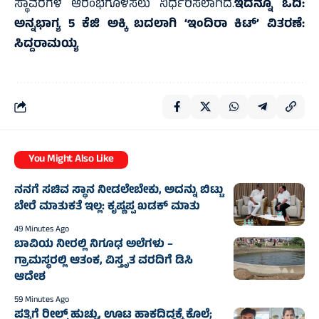
ಸ್ಥಾವರಗಳ ಆರಂಭಗೊಳಿಸಲು ನಿರ್ಧರಿಸಲಾಗಿದೆ.
ಇದನ್ನೂ ಓದಿ:
ಅನ್ನಭಾಗ್ಯ 5 ಕೆಜಿ ಅಕ್ಕಿ ಬದಲಾಗಿ ‘ಇಂದಿರಾ ಕಿಟ್‌’ ವಿತರಣೆ:
ಸಿದ್ದರಾಮಯ್ಯ
You Might Also Like
ನನಗೆ ಸಚಿವ ಸ್ಥಾನ ನೀಡಲೇಬೇಕು, ಅದನ್ನು ಬಿಟ್ಟು
ಬೇರೆ ಮಾತುಕತೆ ಇಲ್ಲ: ಕೃಷ್ಣಪ್ಪ ಖಡಕ್‌ ಮಾತು
49 Minutes Ago
ಬಾವಿಯ ನೀರಲ್ಲಿ ನಿಗೂಢ ಅಲೆಗಳು –
ಗ್ರಾಮಸ್ಥರಲ್ಲಿ ಆತಂಕ, ವಿಸ್ತೃತ ವರದಿಗೆ ಡಿಸಿ
ಆದೇಶ
59 Minutes Ago
ಪತ್ನಿಗೆ ರೀಲ್ಸ್ ಹುಚ್ಚು, ಊಟ ಹಾಕದಿದ್ದಕ್ಕೆ ಕೊಲೆ;