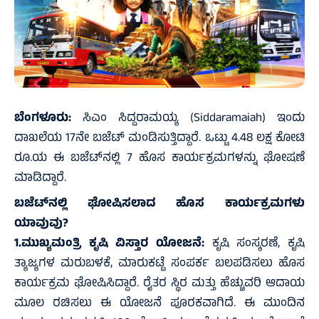
ಬೆಂಗಳೂರು:
ಸಿಎಂ ಸಿದ್ದರಾಮಯ್ಯ (Siddaramaiah) ಇಂದು
ದಾಖಲೆಯ 17ನೇ ಬಜೆಟ್ ಮಂಡಿಸುತ್ತಿದ್ದಾರೆ. ಒಟ್ಟು 4.48 ಲಕ್ಷ ಕೋಟಿ
ರೂ.ಯ ಈ ಬಜೆಟ್‌ನಲ್ಲಿ 7 ಹೊಸ ಕಾರ್ಯಕ್ರಮಗಳನ್ನು ಘೋಷಣೆ
ಮಾಡಿದ್ದಾರೆ.
ಬಜೆಟ್‌ನಲ್ಲಿ ಘೋಷಿಸಲಾದ ಹೊಸ ಕಾರ್ಯಕ್ರಮಗಳು
ಯಾವುವು?
1.ಮುಖ್ಯಮಂತ್ರಿ ಕೃಷಿ ವಿಸ್ತಾರ ಯೋಜನೆ:
ಕೃಷಿ ಸಂಸ್ಕರಣೆ, ಕೃಷಿ
ತ್ಯಾಜ್ಯಗಳ ಮರುಬಳಕೆ, ಮಾರುಕಟ್ಟೆ ಸಂಪರ್ಕ ಬಲಪಡಿಸಲು ಹೊಸ
ಕಾರ್ಯಕ್ರಮ ಘೋಷಿಸಿದ್ದಾರೆ. ರೈತರ ಸ್ಥಿರ ಮತ್ತು ಹೆಚ್ಚುವರಿ ಆದಾಯ
ಮೂಲ ರಚಿಸಲು ಈ ಯೋಜನೆ ಪೂರಕವಾಗಿದೆ. ಈ ಮುಂದಿನ