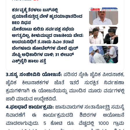
ಕರ್ತವ್ಯಕ್ಕೆ ತೆರಳಲು ಬಸ್‌ನಲ್ಲಿ
ಪ್ರಯಾಣಿಸುತ್ತಿದ್ದ ವೇಳೆ ಹೃದಯಾಘಾತದಿಂದ
BEO ನಿಧನ
ಮೇಕೆದಾಟು ಕುರಿತು ಸರ್ವಪಕ್ಷ ಸಭೆಯ
ಅಗತ್ಯವಿಲ್ಲ, ಕೀಳುಮಟ್ಟದ ರಾಜಕೀಯ ಬೇಡ:
ಉದಯನಿಧಿಗೆ ತ.ನಾಡು ಸಿಎಂ ತರಾಟೆ
ಬೆಂಗಳೂರು ಹೋಟೆಲ್‌ಗಳ ಮೇಲೆ ಫುಡ್
ಸೇಫ್ಟಿ ಅಧಿಕಾರಿಗಳ ದಾಳಿ; 31 ಲೀಟರ್
ಎಕ್ಸ್‌ಪೈರಿ ಹಾಲು ಪತ್ತೆ
3.ಸಸ್ಯ ಸಂಜೀವಿನಿ ಯೋಜನೆ:
ಪರಿಸರ ಸ್ನೇಹಿ ಜೈವಿಕ ಪೀಡನಾಶಕ,
ಜೈವಿಕ ಕೀಟನಾಶಕಗಳ ಜೊತೆ ಇತರೆ ಸುರಕ್ಷಿತ ನಿರ್ವಹಣಾ
ಕ್ರಮಗಳಿಗಾಗಿ ಈ ಯೋಜನೆಯನ್ನು ಮುಂದಿನ ಮೂರು ವರ್ಷಗಳಲ್ಲಿ
ಜಾರಿ ಮಾಡುವ ಉದ್ದೇಶವಿದೆ.
4.ಫಲಧಾರೆ ಕಾರ್ಯಕ್ರಮ:
ಜಾನುವಾರುಗಳ ಸಂತಾನೋತ್ಪತ್ತಿ ಸಮಸ್ಯೆ
ನಿವಾರಣೆಗೆ ಈ ಕಾರ್ಯಕ್ರಮದಡಿ ಶಿಬಿರಗಳ ಆಯೋಜನೆ
ಮಾಡಲಾಗುವುದು. 5 ಕೋಟಿ ರೂ. ವೆಚ್ಚದಲ್ಲಿ 1000 ಗ್ರಾಮ