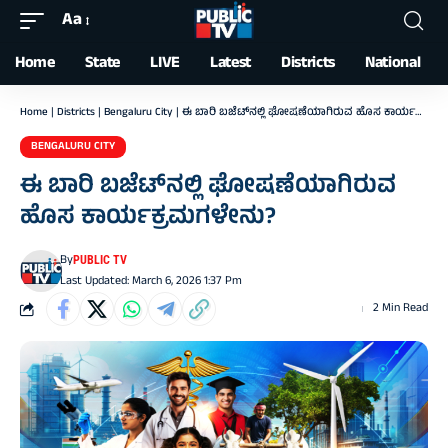
Aa
Font
Resizer
Home
State
LIVE
Latest
Districts
National
Home
|
Districts
|
Bengaluru City
|
ಈ ಬಾರಿ ಬಜೆಟ್‌ನಲ್ಲಿ ಘೋಷಣೆಯಾಗಿರುವ ಹೊಸ ಕಾರ್ಯಕ್ರಮಗಳೇನು?
BENGALURU CITY
ಈ ಬಾರಿ ಬಜೆಟ್‌ನಲ್ಲಿ ಘೋಷಣೆಯಾಗಿರುವ
ಹೊಸ ಕಾರ್ಯಕ್ರಮಗಳೇನು?
By
PUBLIC TV
Last Updated: March 6, 2026 1:37 Pm
2 Min Read