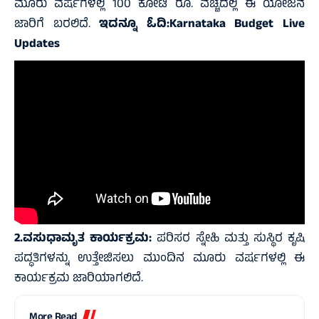
ಮೂರು ವರ್ಷಗಳಲ್ಲಿ 100 ಕೋಟಿ ರೂ. ವೆಚ್ಚದಲ್ಲಿ ಈ ಯೋಜನೆ
ಜಾರಿಗೆ ಬರಲಿದೆ.
ಇದನ್ನೂ ಓದಿ:
Karnataka Budget Live
Updates
2.ವಸುಧಾಮೃತ ಕಾರ್ಯಕ್ರಮ:
ಪರಿಸರ ಸ್ನೇಹಿ ಮತ್ತು ಸುಸ್ಥಿರ ಕೃಷಿ
ಪದ್ಧತಿಗಳನ್ನು ಉತ್ತೇಜಿಸಲು ಮುಂದಿನ ಮೂರು ವರ್ಷಗಳಲ್ಲಿ ಈ
ಕಾರ್ಯಕ್ರಮ ಜಾರಿಯಾಗಲಿದೆ.
More Read