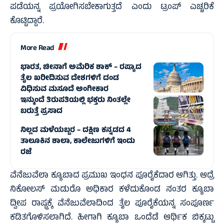
ಪಡೆಯನ್ನ ಪ್ರಯೋಗಿಸಬೇಕಾಗುತ್ತದೆ ಎಂದು ಟ್ರಂಪ್‌ ಎಚ್ಚರಿಕೆ
ಕೊಟ್ಟಿದ್ದಾರೆ.
More Read
ಭಾರತ, ಚೀನಾಗೆ ಅಮೆರಿಕ ಶಾಕ್‌ – ರಷ್ಯಾದ
ತೈಲ ಖರೀದಿಸುವ ದೇಶಗಳಿಗೆ ದಂಡ
ವಿಧಿಸುವ ಮಸೂದೆ ಅಂಗೀಕಾರ
ಇನ್ಮುಂದೆ ತಿರುಪತಿಯಲ್ಲಿ ಭಕ್ತರು ನಿಂತಲ್ಲೇ
ಬರುತ್ತೆ ಪ್ರಸಾದ
ನಿಲ್ಲದ ಮಳೆಯಬ್ಬರ – ದಕ್ಷಿಣ ಕನ್ನಡದ 4
ತಾಲೂಕಿನ ಶಾಲಾ, ಕಾಲೇಜುಗಳಿಗೆ ಇಂದು
ರಜೆ
ವೆನೆಜುವೆಲಾ ಕ್ಯೂಬಾದ ಪ್ರಮುಖ ಇಂಧನ ಪೂರೈಕೆದಾರ ಆಗಿತ್ತು. ಆದ್ರೆ
ನಿಕೋಲಸ್ ಮಡುರೊ ಅಧಿಕಾರ ಕಳೆದುಕೊಂಡ ನಂತರ ಕ್ಯೂಬಾ
ದ್ವೀಪ ರಾಷ್ಟ್ರಕ್ಕೆ ವೆನೆಜುವೆಲಾದಿಂದ ತೈಲ ಪೂರೈಕೆಯನ್ನ ಸಂಪೂರ್ಣ
ಕಡಿತಗೊಳಿಸಲಾಗಿದೆ. ಹೀಗಾಗಿ ಕ್ಯೂಬಾ ಒಂದೆಡೆ ಆರ್ಥಿಕ ಬಿಕ್ಕಟ್ಟು