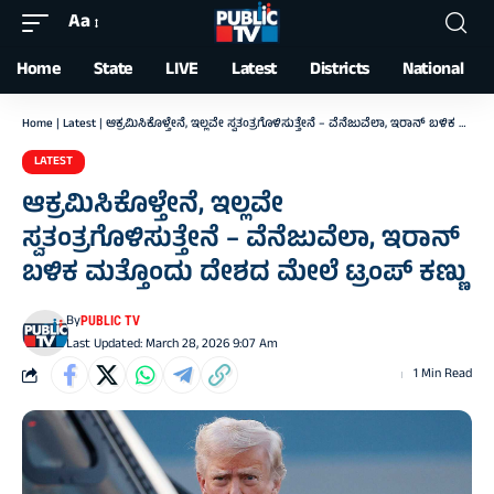
Aa
Font
Resizer
Home
State
LIVE
Latest
Districts
National
Home
|
Latest
|
ಆಕ್ರಮಿಸಿಕೊಳ್ತೇನೆ, ಇಲ್ಲವೇ ಸ್ವತಂತ್ರಗೊಳಿಸುತ್ತೇನೆ – ವೆನೆಜುವೆಲಾ, ಇರಾನ್‌ ಬಳಿಕ ಮತ್ತೊಂದು ದೇಶದ ಮೇಲೆ ಟ್ರಂಪ್‌ ಕಣ್ಣು
LATEST
ಆಕ್ರಮಿಸಿಕೊಳ್ತೇನೆ, ಇಲ್ಲವೇ
ಸ್ವತಂತ್ರಗೊಳಿಸುತ್ತೇನೆ – ವೆನೆಜುವೆಲಾ, ಇರಾನ್‌
ಬಳಿಕ ಮತ್ತೊಂದು ದೇಶದ ಮೇಲೆ ಟ್ರಂಪ್‌ ಕಣ್ಣು
By
PUBLIC TV
Last Updated: March 28, 2026 9:07 Am
1 Min Read