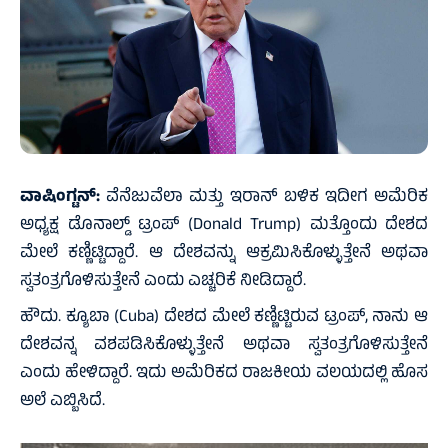
ವಾಷಿಂಗ್ಟನ್‌:
ವೆನೆಜುವೆಲಾ ಮತ್ತು ಇರಾನ್‌ ಬಳಿಕ ಇದೀಗ ಅಮೆರಿಕ
ಅಧ್ಯಕ್ಷ ಡೊನಾಲ್ಡ್‌ ಟ್ರಂಪ್‌ (Donald Trump) ಮತ್ತೊಂದು ದೇಶದ
ಮೇಲೆ ಕಣ್ಣಿಟ್ಟಿದ್ದಾರೆ. ಆ ದೇಶವನ್ನು ಆಕ್ರಮಿಸಿಕೊಳ್ಳುತ್ತೇನೆ ಅಥವಾ
ಸ್ವತಂತ್ರಗೊಳಿಸುತ್ತೇನೆ ಎಂದು ಎಚ್ಚರಿಕೆ ನೀಡಿದ್ದಾರೆ.
ಹೌದು. ಕ್ಯೂಬಾ (Cuba) ದೇಶದ ಮೇಲೆ ಕಣ್ಣಿಟ್ಟಿರುವ ಟ್ರಂಪ್‌, ನಾನು ಆ
ದೇಶವನ್ನ ವಶಪಡಿಸಿಕೊಳ್ಳುತ್ತೇನೆ ಅಥವಾ ಸ್ವತಂತ್ರಗೊಳಿಸುತ್ತೇನೆ
ಎಂದು ಹೇಳಿದ್ದಾರೆ. ಇದು ಅಮೆರಿಕದ ರಾಜಕೀಯ ವಲಯದಲ್ಲಿ ಹೊಸ
ಅಲೆ ಎಬ್ಬಿಸಿದೆ.