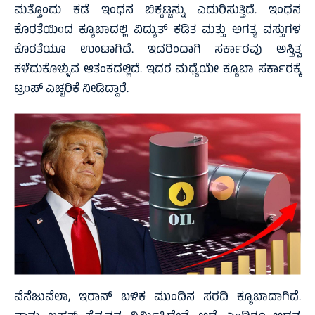
ಮತ್ತೊಂದು ಕಡೆ ಇಂಧನ ಬಿಕ್ಕಟ್ಟನ್ನು ಎದುರಿಸುತ್ತಿದೆ. ಇಂಧನ
ಕೊರತೆಯಿಂದ ಕ್ಯೂಬಾದಲ್ಲಿ ವಿದ್ಯುತ್ ಕಡಿತ ಮತ್ತು ಅಗತ್ಯ ವಸ್ತುಗಳ
ಕೊರತೆಯೂ ಉಂಟಾಗಿದೆ. ಇದರಿಂದಾಗಿ ಸರ್ಕಾರವು ಅಸ್ತಿತ್ವ
ಕಳೆದುಕೊಳ್ಳುವ ಆತಂಕದಲ್ಲಿದೆ. ಇದರ ಮಧ್ಯೆಯೇ ಕ್ಯೂಬಾ ಸರ್ಕಾರಕ್ಕೆ
ಟ್ರಂಪ್‌ ಎಚ್ಚರಿಕೆ ನೀಡಿದ್ದಾರೆ.
ವೆನೆಜುವೆಲಾ, ಇರಾನ್‌ ಬಳಿಕ ಮುಂದಿನ ಸರದಿ ಕ್ಯೂಬಾದಾಗಿದೆ.