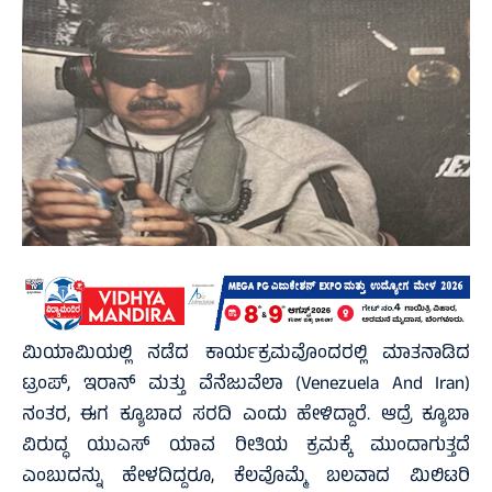
ಮಿಯಾಮಿಯಲ್ಲಿ ನಡೆದ ಕಾರ್ಯಕ್ರಮವೊಂದರಲ್ಲಿ ಮಾತನಾಡಿದ
ಟ್ರಂಪ್‌, ಇರಾನ್ ಮತ್ತು ವೆನೆಜುವೆಲಾ (Venezuela And Iran)
ನಂತರ, ಈಗ ಕ್ಯೂಬಾದ ಸರದಿ ಎಂದು ಹೇಳಿದ್ದಾರೆ. ಆದ್ರೆ ಕ್ಯೂಬಾ
ವಿರುದ್ಧ ಯುಎಸ್‌ ಯಾವ ರೀತಿಯ ಕ್ರಮಕ್ಕೆ ಮುಂದಾಗುತ್ತದೆ
ಎಂಬುದನ್ನು ಹೇಳದಿದ್ದರೂ, ಕೆಲವೊಮ್ಮೆ ಬಲವಾದ ಮಿಲಿಟರಿ