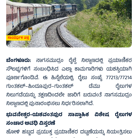
ಬೆಂಗಳೂರು:
ನಾಗಸಮುದ್ರಂ ರೈಲ್ವೆ ನಿಲ್ದಾಣದಲ್ಲಿ ಪ್ರಯಾಣಿಕರ
ಸೌಲಭ್ಯಗಳಿಗೆ ಸಂಬಂಧಿಸಿದ ಎಲ್ಲಾ ಕಾಮಗಾರಿಗಳು ಯಶಸ್ವಿಯಾಗಿ
ಪೂರ್ಣಗೊಂಡಿವೆ. ಈ ಹಿನ್ನೆಲೆಯಲ್ಲಿ, ರೈಲು ಸಂಖ್ಯೆ 77213/77214
ಗುಂತಕಲ್–ಹಿಂದೂಪುರ–ಗುಂತಕಲ್ ಡೆಮು ರೈಲುಗಳ
ನಿಲುಗಡೆಯನ್ನು ತಕ್ಷಣದಿಂದಲೇ ಜಾರಿಗೆ ಬರುವಂತೆ ನಾಗಸಮುದ್ರಂ
ನಿಲ್ದಾಣದಲ್ಲಿ ಪುನಾರಂಭಿಸಲು ನಿರ್ಧರಿಸಲಾಗಿದೆ.
ಭುವನೇಶ್ವರ–ಯಶವಂತಪುರ ಸಾಪ್ತಾಹಿಕ ವಿಶೇಷ ರೈಲುಗಳ
ಸಂಚಾರ ಅವಧಿ ವಿಸ್ತರಣೆ
ಹೋಳಿ ಹಬ್ಬದ ಪ್ರಯುಕ್ತ ಪ್ರಯಾಣಿಕರ ದಟ್ಟಣೆಯನ್ನು ನಿಯಂತ್ರಿಸಲು