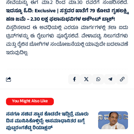
ಸೇವೆಯನ್ನು ಈಗ ಮಾ.2 ರಿಂದ ಮಾ.30 ರವರೆಗೆ ಸಂಚರಿಸಲಿದೆ.
ಇದನ್ನೂ ಓದಿ:
Exclusive | ಸತ್ತವರ ಖಾತೆಗೆ 79 ಕೋಟಿ ಗೃಹಲಕ್ಷ್ಮಿ
ಹಣ ಜಮೆ – 2.30 ಲಕ್ಷ ಫಲಾನುಭವಿಗಳ ಅಕೌಂಟ್ ಬ್ಲಾಕ್‌!
ವಿಸ್ತರಿಸಲಾದ ಈ ಅವಧಿಯಲ್ಲಿ ಎರಡೂ ಮಾರ್ಗಗಳಲ್ಲಿ ತಲಾ ಐದು
ಟ್ರಿಪ್‌ಗಳನ್ನು ಈ ರೈಲುಗಳು ಪೂರೈಸಲಿವೆ. ವೇಳಾಪಟ್ಟಿ, ನಿಲುಗಡೆಗಳು
ಮತ್ತು ರೈಲಿನ ಬೋಗಿಗಳ ಸಂಯೋಜನೆಯಲ್ಲಿ ಯಾವುದೇ ಬದಲಾವಣೆ
ಇರುವುದಿಲ್ಲ.
You Might Also Like
ನನಗೂ ಸಚಿವ ಸ್ಥಾನ ಕೊಡದೇ ಇದ್ದಿದ್ರೆ ಮೂರು
ದಿನ ಮುನಿಸಿಕೊಳ್ತಿದ್ದೆ: ಅಸಮಾಧಾನಿತರ ಬಗ್ಗೆ
ಪುಟ್ಟರಂಗಶೆಟ್ಟಿ ರಿಯಾಕ್ಷನ್