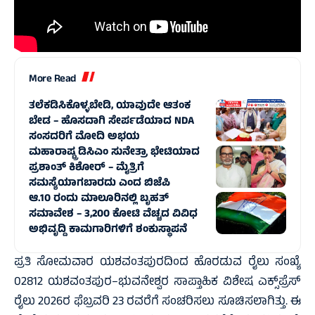
More Read
ತಲೆಕಡಿಸಿಕೊಳ್ಳಬೇಡಿ, ಯಾವುದೇ ಆತಂಕ
ಬೇಡ – ಹೊಸದಾಗಿ ಸೇರ್ಪಡೆಯಾದ NDA
ಸಂಸದರಿಗೆ ಮೋದಿ ಅಭಯ
ಮಹಾರಾಷ್ಟ್ರ ಡಿಸಿಎಂ ಸುನೇತ್ರಾ ಭೇಟಿಯಾದ
ಪ್ರಶಾಂತ್ ಕಿಶೋರ್ – ಮೈತ್ರಿಗೆ
ಸಮಸ್ಯೆಯಾಗಬಾರದು ಎಂದ ಬಿಜೆಪಿ
ಆ.10 ರಂದು ಮಾಲೂರಿನಲ್ಲಿ ಬೃಹತ್‌
ಸಮಾವೇಶ – 3,200 ಕೋಟಿ ವೆಚ್ಚದ ವಿವಿಧ
ಅಭಿವೃದ್ದಿ ಕಾಮಗಾರಿಗಳಿಗೆ ಶಂಕುಸ್ಥಾಪನೆ
ಪ್ರತಿ ಸೋಮವಾರ ಯಶವಂತಪುರದಿಂದ ಹೊರಡುವ ರೈಲು ಸಂಖ್ಯೆ
02812 ಯಶವಂತಪುರ–ಭುವನೇಶ್ವರ ಸಾಪ್ತಾಹಿಕ ವಿಶೇಷ ಎಕ್ಸ್‌ಪ್ರೆಸ್
ರೈಲು 2026ರ ಫೆಬ್ರವರಿ 23 ರವರೆಗೆ ಸಂಚರಿಸಲು ಸೂಚಿಸಲಾಗಿತ್ತು. ಈ