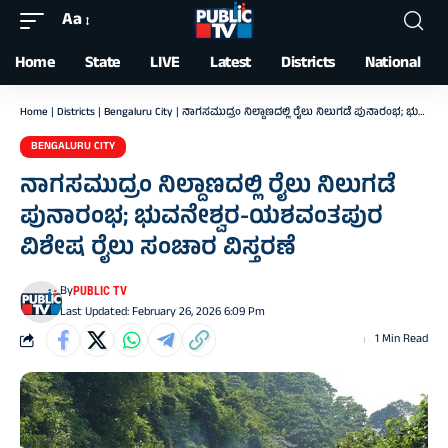
Aa
Font
Resizer
Home
State
LIVE
Latest
Districts
National
Home
|
Districts
|
Bengaluru City
|
ನಾಗಸಮುದ್ರಂ ನಿಲ್ದಾಣದಲ್ಲಿ ರೈಲು ನಿಲುಗಡೆ ಪುನಾರಂಭ; ಭುವನೇಶ್ವರ-ಯಶವಂತಪುರ ವಿಶೇಷ ರೈಲು ಸಂಚಾರ ವಿಸ್ತರಣೆ
BENGALURU CITY
ನಾಗಸಮುದ್ರಂ ನಿಲ್ದಾಣದಲ್ಲಿ ರೈಲು ನಿಲುಗಡೆ
ಪುನಾರಂಭ; ಭುವನೇಶ್ವರ-ಯಶವಂತಪುರ
ವಿಶೇಷ ರೈಲು ಸಂಚಾರ ವಿಸ್ತರಣೆ
By
PUBLIC TV
Last Updated: February 26, 2026 6:09 Pm
1 Min Read