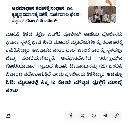
ಅಸಮಾಧಾನ ಶಮನಕ್ಕೆ ಸಂಧಾನ |ಎಂ.
ಕೃಷ್ಣಪ್ಪ ನಿವಾಸಕ್ಕೆ ಡಿಕೆಶಿ, ಸುರ್ಜೆವಾಲ ಭೇಟಿ –
ಕ್ಲೋಸ್ ಡೋರ್ ಮೀಟಿಂಗ್
ಮಾಹಿತಿ ತಿಳಿದ ತಕ್ಷಣ ಪಟೌಡಿ ಪೊಲೀಸ್ ಠಾಣೆಯ ಪೊಲೀಸರು
ಘಟನಾ ಸ್ಥಳಕ್ಕೆ ಭೇಟಿ ನೀಡಿ ಮೂವರ ಮೃತದೇಹಗಳನ್ನು ಶವಾಗಾರಕ್ಕೆ
ಕಳುಹಿಸಿದ್ದಾರೆ. ಅಪಘಾತದ ನಂತರ ಥಾರ್ ಚಾಲಕ ಕಾರನ್ನು ಸ್ಥಳದಲ್ಲೇ
ಬಿಟ್ಟು ಪರಾರಿಯಾಗಿದ್ದಾನೆ. ಅಪಘಾತವೆಸಗಿದ ಗುರುಗ್ರಾಮ್‌ನ
ಗೋರಿಯಾವಾಸ್ ಗ್ರಾಮದ ನಿವಾಸಿ ದೀಪಾಂಶುನನ್ನು (25) ಬಂಧಿಸಿ
ವಿಚಾರಣೆ ನಡೆಸಲಾಗುತ್ತಿದೆ ಎಂದು ಪೊಲೀಸರು ತಿಳಿಸಿದ್ದಾರೆ.
ಇದನ್ನೂ
ಓದಿ:
ಮೈಸೂರಲ್ಲಿ ಸಿಕ್ಕ 12 ಕೋಟಿ ಮೌಲ್ಯದ ಡ್ರಗ್ಸ್‌ಗೆ ಮುಂಬೈ
ನಂಟು