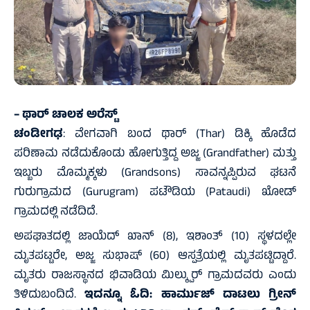
– ಥಾರ್ ಚಾಲಕ ಅರೆಸ್ಟ್
ಚಂಡೀಗಢ
: ವೇಗವಾಗಿ ಬಂದ ಥಾರ್ (Thar) ಡಿಕ್ಕಿ ಹೊಡೆದ
ಪರಿಣಾಮ ನಡೆದುಕೊಂಡು ಹೋಗುತ್ತಿದ್ದ ಅಜ್ಜ (Grandfather) ಮತ್ತು
ಇಬ್ಬರು ಮೊಮ್ಮಕ್ಕಳು (Grandsons) ಸಾವನ್ನಪ್ಪಿರುವ ಘಟನೆ
ಗುರುಗ್ರಾಮದ (Gurugram) ಪಟೌಡಿಯ (Pataudi) ಖೋಡ್
ಗ್ರಾಮದಲ್ಲಿ ನಡೆದಿದೆ.
ಅಪಘಾತದಲ್ಲಿ ಜಾಯೆದ್ ಖಾನ್ (8), ಇಶಾಂತ್ (10) ಸ್ಥಳದಲ್ಲೇ
ಮೃತಪಟ್ಟರೇ, ಅಜ್ಜ ಸುಭಾಷ್ (60) ಆಸ್ಪತ್ರೆಯಲ್ಲಿ ಮೃತಪಟ್ಟಿದ್ದಾರೆ.
ಮೃತರು ರಾಜಸ್ಥಾನದ ಭಿವಾಡಿಯ ಮಿಲ್ಕ್ಪುರ್ ಗ್ರಾಮದವರು ಎಂದು
ತಿಳಿದುಬಂದಿದೆ.
ಇದನ್ನೂ ಓದಿ:
ಹಾರ್ಮುಜ್‌ ದಾಟಲು ಗ್ರೀನ್‌