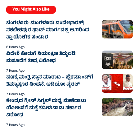
You Might Also Like
ಬೆಂಗಳೂರು-ಮಂಗಳೂರು ವಂದೇಭಾರತ್‌|
ಸಕಲೇಶಪುರ ಘಾಟ್ ಮಾರ್ಗದಲ್ಲಿ ಆ.11ರಿಂದ
ಪ್ರಾಯೋಗಿಕ ಸಂಚಾರ
6 Hours Ago
ವಿದೇಶಿ ಕೊಡುಗೆ ನಿಯಂತ್ರಣ ತಿದ್ದುಪಡಿ
ಮಸೂದೆಗೆ ತೀವ್ರ ವಿರೋಧ
7 Hours Ago
ಹಣಕ್ಕೆ ಮಂತ್ರಿ ಸ್ಥಾನ ಮಾರಾಟ – ಹೈಕಮಾಂಡ್‌ಗೆ
ತಿಮ್ಮಾಪೂರ ನಿಂದನೆ, ಆಡಿಯೋ ವೈರಲ್
7 Hours Ago
ಕೇಂದ್ರದ ಗ್ರೀನ್ ಸಿಗ್ನಲ್ ಮಧ್ಯೆ ಮೇಕೆದಾಟು
ಯೋಜನೆಗೆ ಮತ್ತೆ ತಮಿಳುನಾಡು ಸರ್ಕಾರ
ವಿರೋಧ
7 Hours Ago