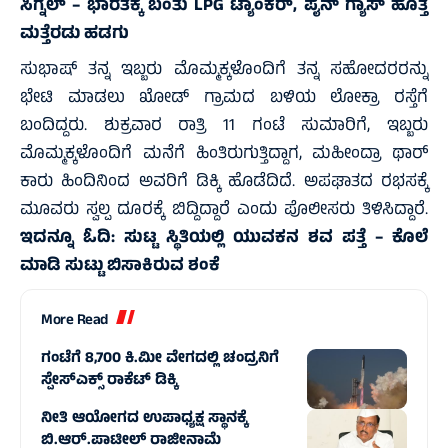
ಸಿಗ್ನಲ್‌ – ಭಾರತಕ್ಕೆ ಬಂತು LPG ಟ್ಯಾಂಕರ್‌, ಪೈನ್‌ ಗ್ಯಾಸ್‌ ಹೊತ್ತ
ಮತ್ತೆರಡು ಹಡಗು
ಸುಭಾಷ್ ತನ್ನ ಇಬ್ಬರು ಮೊಮ್ಮಕ್ಕಳೊಂದಿಗೆ ತನ್ನ ಸಹೋದರರನ್ನು
ಭೇಟಿ ಮಾಡಲು ಖೋಡ್ ಗ್ರಾಮದ ಬಳಿಯ ಲೋಕ್ರಾ ರಸ್ತೆಗೆ
ಬಂದಿದ್ದರು. ಶುಕ್ರವಾರ ರಾತ್ರಿ 11 ಗಂಟೆ ಸುಮಾರಿಗೆ, ಇಬ್ಬರು
ಮೊಮ್ಮಕ್ಕಳೊಂದಿಗೆ ಮನೆಗೆ ಹಿಂತಿರುಗುತ್ತಿದ್ದಾಗ, ಮಹೀಂದ್ರಾ ಥಾರ್
ಕಾರು ಹಿಂದಿನಿಂದ ಅವರಿಗೆ ಡಿಕ್ಕಿ ಹೊಡೆದಿದೆ. ಅಪಘಾತದ ರಭಸಕ್ಕೆ
ಮೂವರು ಸ್ವಲ್ಪ ದೂರಕ್ಕೆ ಬಿದ್ದಿದ್ದಾರೆ ಎಂದು ಪೊಲೀಸರು ತಿಳಿಸಿದ್ದಾರೆ.
ಇದನ್ನೂ ಓದಿ:
ಸುಟ್ಟ ಸ್ಥಿತಿಯಲ್ಲಿ ಯುವಕನ ಶವ ಪತ್ತೆ – ಕೊಲೆ
ಮಾಡಿ ಸುಟ್ಟು ಬಿಸಾಕಿರುವ ಶಂಕೆ
More Read
ಗಂಟೆಗೆ 8,700 ಕಿ.ಮೀ ವೇಗದಲ್ಲಿ ಚಂದ್ರನಿಗೆ
ಸ್ಪೇಸ್‌ಎಕ್ಸ್ ರಾಕೆಟ್ ಡಿಕ್ಕಿ
ನೀತಿ ಆಯೋಗದ ಉಪಾಧ್ಯಕ್ಷ ಸ್ಥಾನಕ್ಕೆ
ಬಿ.ಆರ್.ಪಾಟೀಲ್ ರಾಜೀನಾಮೆ