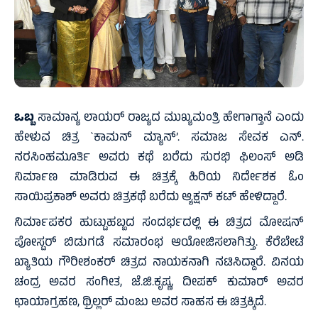
ಒಬ್ಬ
ಸಾಮಾನ್ಯ ಲಾಯರ್ ರಾಜ್ಯದ ಮುಖ್ಯಮಂತ್ರಿ ಹೇಗಾಗ್ತಾನೆ ಎಂದು
ಹೇಳುವ ಚಿತ್ರ `ಕಾಮನ್ ಮ್ಯಾನ್’. ಸಮಾಜ ಸೇವಕ ಎನ್.
ನರಸಿಂಹಮೂರ್ತಿ ಅವರು ಕಥೆ ಬರೆದು ಸುರಭಿ ಫಿಲಂಸ್ ಅಡಿ
ನಿರ್ಮಾಣ ಮಾಡಿರುವ ಈ ಚಿತ್ರಕ್ಕೆ ಹಿರಿಯ ನಿರ್ದೇಶಕ ಓಂ
ಸಾಯಿಪ್ರಕಾಶ್ ಅವರು ಚಿತ್ರಕಥೆ ಬರೆದು ಆ್ಯಕ್ಷನ್ ಕಟ್ ಹೇಳಿದ್ದಾರೆ.
ನಿರ್ಮಾಪಕರ ಹುಟ್ಟುಹಬ್ಬದ ಸಂದರ್ಭದಲ್ಲಿ ಈ ಚಿತ್ರದ ಮೋಷನ್
ಪೋಸ್ಟರ್ ಬಿಡುಗಡೆ ಸಮಾರಂಭ ಆಯೋಜಿಸಲಾಗಿತ್ತು. ಕೆರೆಬೇಟೆ
ಖ್ಯಾತಿಯ ಗೌರೀಶಂಕರ್ ಚಿತ್ರದ ನಾಯಕನಾಗಿ ನಟಿಸಿದ್ದಾರೆ. ವಿನಯ
ಚಂದ್ರ ಅವರ ಸಂಗೀತ, ಜೆ.ಜಿ.ಕೃಷ್ಣ, ದೀಪಕ್ ಕುಮಾರ್ ಅವರ
ಛಾಯಾಗ್ರಹಣ, ಥ್ರಿಲ್ಲರ್ ಮಂಜು ಅವರ ಸಾಹಸ ಈ ಚಿತ್ರಕ್ಕಿದೆ.