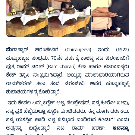
ಮೆ
ಗಾಸ್ಟಾರ್ ಚಿರಂಜೀವಿಗೆ (Chiranjeevi) ಇಂದು (ಆ.22)
ಹುಟ್ಟುಹಬ್ಬದ ಸಂಭ್ರಮ. 70ನೇ ವರ್ಷಕ್ಕೆ ಕಾಲಿಟ್ಟ ನಟ ಚಿರಂಜೀವಿಗೆ
ಪುತ್ರ ರಾಮ್‌ ಚರಣ್ (Ram Charan) ತೇಜ ಹಾಗೂ ಕುಟುಂಬಸ್ಥರು
ಕೇಕ್ ತಿನ್ನಿಸಿ ಸಂಭ್ರಮಿಸಿದ್ದಾರೆ. ಅಯ್ಯಪ್ಪ ಮಾಲಾಧಾರಿಯಾಗಿರುವ
ರಾಮ್‌ಚರಣ್ ತೇಜ ತಂದೆ ಚಿರಂಜೀವಿ ಅವರ ಹುಟ್ಟುಹಬ್ಬಕ್ಕೆ
ಶುಭಾಶಯಗಳನ್ನ ಕೋರಿದ್ದಾರೆ.
`ಇದು ಕೇವಲ ನಿಮ್ಮ ಬರ್ತ್ಡೇ ಅಲ್ಲ, ಸೆಲಬ್ರೇಷನ್, ನನ್ನ ಹೀರೋ ನೀವು,
ನನ್ನ ಪ್ರತಿ ಹೆಜ್ಜೆಯಲ್ಲೂ ಸ್ಫೂರ್ತಿ ತುಂಬಿದವರು. ನನ್ನ ಮಾರ್ಗದರ್ಶಕರು,
ನನ್ನ ಯಶಸ್ಸಿನ ಹಾದಿ ಎಲ್ಲ ನಿಮ್ಮಿಂದ ಬಂದಿರುವ ಕೊಡುಗೆ’ ಎಂದು
ಅಪ್ಪನನ್ನ ಬಣ್ಣಿಸಿದ್ದಾರೆ ನಟ ರಾಮ್‌ ಚರಣ್.
ಇದನ್ನೂ