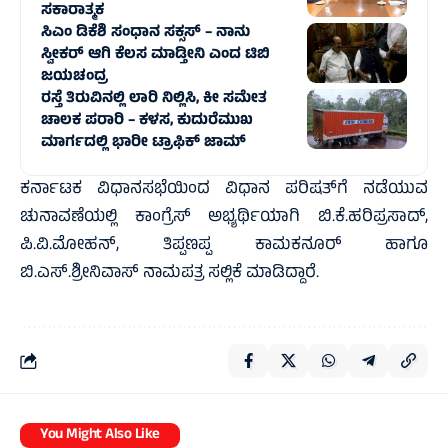
ಸಕಾರಾತ್ಮಕ
ಸಿಎಂ ಡಿಕೆಶಿ ಸಂಧಾನ ಸಕ್ಸಸ್‌ – ನಾನು
ಸ್ವೀಕರ್ ಆಗಿ ಕೆಲಸ ಮಾಡ್ತೀನಿ ಎಂದ ಟಿಬಿ
ಜಯಚಂದ್ರ
ರಸ್ತೆ ತಿರುವಿನಲ್ಲಿ ಲಾರಿ ನಿಲ್ಲಿಸಿ, ಕೀ ಸಮೇತ
ಚಾಲಕ ಪರಾರಿ – ಕಳಸ, ಕುದುರೆಮುಖ
ಮಾರ್ಗದಲ್ಲಿ‌ ಭಾರೀ ಟ್ರಾಫಿಕ್‌ ಜಾಮ್
ಕರ್ನಾಟಕ ವಿಧಾನಸಭೆಯಿಂದ ವಿಧಾನ ಪರಿಷತ್‌ಗೆ ನಡೆಯುವ
ಚುನಾವಣೆಯಲ್ಲಿ ಕಾಂಗ್ರೆಸ್‌ ಅಭ್ಯರ್ಥಿಯಾಗಿ ಬಿ.ಕೆ.ಹರಿಪ್ರಸಾದ್,
ಪಿ.ವಿ.ಮೋಹನ್, ತಿಪ್ಪಣಪ್ಪ ಕಾಮಕನೂರ್ ಹಾಗೂ
ಬಿ.ಎಸ್.ಶ್ರೀನಿವಾಸ್ ನಾಮಪತ್ರ ಸಲ್ಲಿಕೆ ಮಾಡಿದ್ದಾರೆ.
You Might Also Like