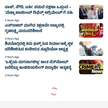
ಪಾಕ್, ಸೌದಿ, ಟರ್ಕಿ ನಡುವೆ ರಕ್ಷಣಾ ಒಪ್ಪಂದ –
‘ಮೆಕ್ಕಾ ಜಾಯಿಂಟ್ ಡಿಫೆನ್ಸ್ ಅಗ್ರಿಮೆಂಟ್’ಗೆ ಸಹಿ
2 Hours Ago
ಎಸ್‌ಐಆರ್ ಮುಗಿದ ತಕ್ಷಣವೇ ರಾಜ್ಯದಲ್ಲಿ
ಗೃಹಲಕ್ಷ್ಮಿ ಮರುಪರಿಶೀಲನೆ
3 Hours Ago
ಶಿವಮೊಗ್ಗದಲ್ಲಿ ಕಿರು ಫಿಲ್ಮ್ ಸಿಟಿ ನಿರ್ಮಾಣಕ್ಕೆ ಸ್ಥಳ
ಪರಿಶೀಲಿಸಿದ ಕಂಠೀರವ ಸ್ಟೂಡಿಯೋ ಅಧ್ಯಕ್ಷ
3 Hours Ago
ʻಒಳ್ಳೆಯ ಮಗನಾಗಲಿಲ್ಲʼ ಅಂತ ಡೆತ್‌ನೋಟ್
ಬರೆದಿಟ್ಟು ಇಂಜಿನಿಯರಿಂಗ್ ವಿದ್ಯಾರ್ಥಿ ಆತ್ಮಹತ್ಯೆ‌
3 Hours Ago