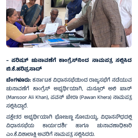
– ಪರಿಷತ್‌ ಚುನಾವಣೆಗೆ ಕಾಂಗ್ರೆಸ್‌ನಿಂದ ನಾಮಪತ್ರ ಸಲ್ಲಿಸಿದ
ಬಿ.ಕೆ.ಹರಿಪ್ರಸಾದ್‌
ಬೆಂಗಳೂರು:
ಕರ್ನಾಟಕ ವಿಧಾನಸಭೆಯಿಂದ ರಾಜ್ಯಸಭೆಗೆ ನಡೆಯುವ
ಚುನಾವಣೆಗೆ ಕಾಂಗ್ರೆಸ್ ಅಭ್ಯರ್ಥಿಯಾಗಿ, ಮನ್ಸೂರ್ ಅಲಿ ಖಾನ್‌
(Mansoor Ali Khan), ಪವನ್ ಖೇರಾ (Pawan Khera) ನಾಮಪತ್ರ
ಸಲ್ಲಿಸಿದ್ದಾರೆ.
ಪಕ್ಷೇತರ ಅಭ್ಯರ್ಥಿಯಾಗಿ ಭೋಜಣ್ಣ ಸೋಮಯ್ಯ, ವಿಧಾನಸೌಧದಲ್ಲಿ
ವಿಧಾನಸಭೆಯ ಕಾರ್ಯದರ್ಶಿ ಹಾಗೂ ಚುನಾವಣಾಧಿಕಾರಿ
ಎಂ.ಕೆ.ವಿಶಾಲಾಕ್ಷಿ ಅವರಿಗೆ ನಾಮಪತ್ರ ಸಲ್ಲಿಸಿದರು.